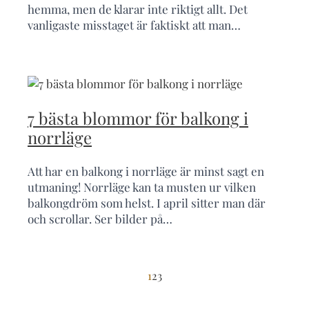
hemma, men de klarar inte riktigt allt. Det
vanligaste misstaget är faktiskt att man…
7 bästa blommor för balkong i
norrläge
Att har en balkong i norrläge är minst sagt en
utmaning! Norrläge kan ta musten ur vilken
balkongdröm som helst. I april sitter man där
och scrollar. Ser bilder på…
1
2
3