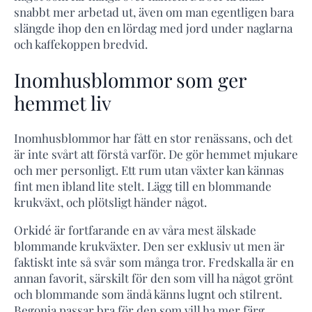
snabbt mer arbetad ut, även om man egentligen bara
slängde ihop den en lördag med jord under naglarna
och kaffekoppen bredvid.
Inomhusblommor som ger
hemmet liv
Inomhusblommor har fått en stor renässans, och det
är inte svårt att förstå varför. De gör hemmet mjukare
och mer personligt. Ett rum utan växter kan kännas
fint men ibland lite stelt. Lägg till en blommande
krukväxt, och plötsligt händer något.
Orkidé är fortfarande en av våra mest älskade
blommande krukväxter. Den ser exklusiv ut men är
faktiskt inte så svår som många tror. Fredskalla är en
annan favorit, särskilt för den som vill ha något grönt
och blommande som ändå känns lugnt och stilrent.
Begonia passar bra för den som vill ha mer färg,