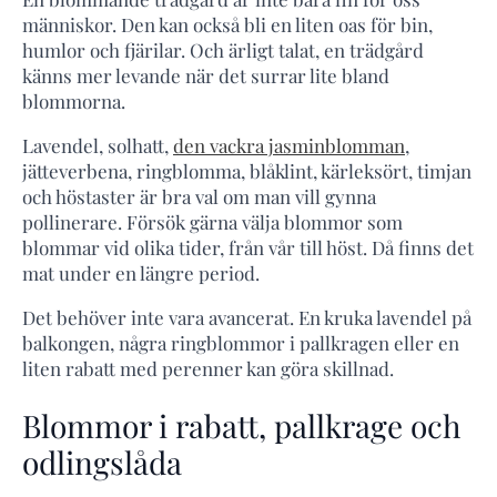
människor. Den kan också bli en liten oas för bin,
humlor och fjärilar. Och ärligt talat, en trädgård
känns mer levande när det surrar lite bland
blommorna.
Lavendel, solhatt,
den vackra jasminblomman
,
jätteverbena, ringblomma, blåklint, kärleksört, timjan
och höstaster är bra val om man vill gynna
pollinerare. Försök gärna välja blommor som
blommar vid olika tider, från vår till höst. Då finns det
mat under en längre period.
Det behöver inte vara avancerat. En kruka lavendel på
balkongen, några ringblommor i pallkragen eller en
liten rabatt med perenner kan göra skillnad.
Blommor i rabatt, pallkrage och
odlingslåda