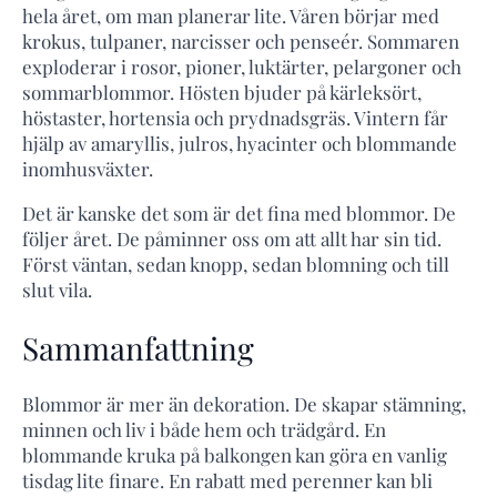
hela året, om man planerar lite. Våren börjar med
krokus, tulpaner, narcisser och penseér. Sommaren
exploderar i rosor, pioner, luktärter, pelargoner och
sommarblommor. Hösten bjuder på kärleksört,
höstaster, hortensia och prydnadsgräs. Vintern får
hjälp av amaryllis, julros, hyacinter och blommande
inomhusväxter.
Det är kanske det som är det fina med blommor. De
följer året. De påminner oss om att allt har sin tid.
Först väntan, sedan knopp, sedan blomning och till
slut vila.
Sammanfattning
Blommor är mer än dekoration. De skapar stämning,
minnen och liv i både hem och trädgård. En
blommande kruka på balkongen kan göra en vanlig
tisdag lite finare. En rabatt med perenner kan bli