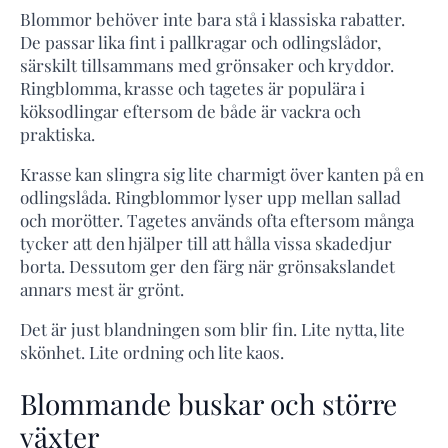
Blommor behöver inte bara stå i klassiska rabatter.
De passar lika fint i pallkragar och odlingslådor,
särskilt tillsammans med grönsaker och kryddor.
Ringblomma, krasse och tagetes är populära i
köksodlingar eftersom de både är vackra och
praktiska.
Krasse kan slingra sig lite charmigt över kanten på en
odlingslåda. Ringblommor lyser upp mellan sallad
och morötter. Tagetes används ofta eftersom många
tycker att den hjälper till att hålla vissa skadedjur
borta. Dessutom ger den färg när grönsakslandet
annars mest är grönt.
Det är just blandningen som blir fin. Lite nytta, lite
skönhet. Lite ordning och lite kaos.
Blommande buskar och större
växter