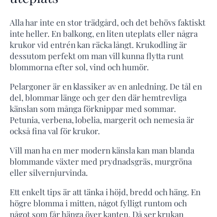
Alla har inte en stor trädgård, och det behövs faktiskt
inte heller. En balkong, en liten uteplats eller några
krukor vid entrén kan räcka långt. Krukodling är
dessutom perfekt om man vill kunna flytta runt
blommorna efter sol, vind och humör.
Pelargoner är en klassiker av en anledning. De tål en
del, blommar länge och ger den där hemtrevliga
känslan som många förknippar med sommar.
Petunia, verbena, lobelia, margerit och nemesia är
också fina val för krukor.
Vill man ha en mer modern känsla kan man blanda
blommande växter med prydnadsgräs, murgröna
eller silvernjurvinda.
Ett enkelt tips är att tänka i höjd, bredd och häng. En
högre blomma i mitten, något fylligt runtom och
något som får hänga över kanten. Då ser krukan