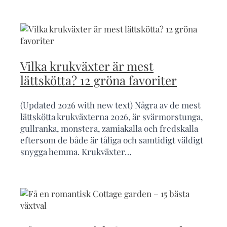
Vilka krukväxter är mest
lättskötta? 12 gröna favoriter
(Updated 2026 with new text) Några av de mest
lättskötta krukväxterna 2026, är svärmorstunga,
gullranka, monstera, zamiakalla och fredskalla
eftersom de både är tåliga och samtidigt väldigt
snygga hemma. Krukväxter…