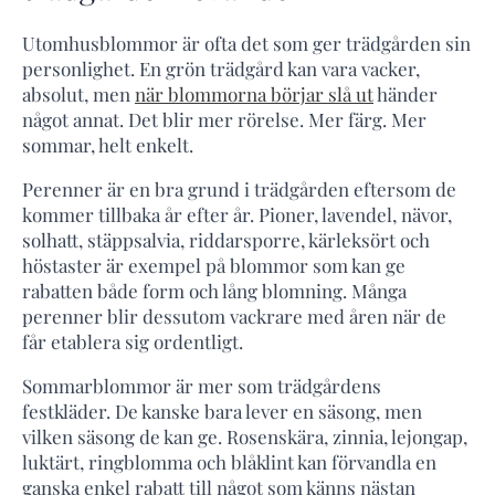
Utomhusblommor är ofta det som ger trädgården sin
personlighet. En grön trädgård kan vara vacker,
absolut, men
när blommorna börjar slå ut
händer
något annat. Det blir mer rörelse. Mer färg. Mer
sommar, helt enkelt.
Perenner är en bra grund i trädgården eftersom de
kommer tillbaka år efter år. Pioner, lavendel, nävor,
solhatt, stäppsalvia, riddarsporre, kärleksört och
höstaster är exempel på blommor som kan ge
rabatten både form och lång blomning. Många
perenner blir dessutom vackrare med åren när de
får etablera sig ordentligt.
Sommarblommor är mer som trädgårdens
festkläder. De kanske bara lever en säsong, men
vilken säsong de kan ge. Rosenskära, zinnia, lejongap,
luktärt, ringblomma och blåklint kan förvandla en
ganska enkel rabatt till något som känns nästan