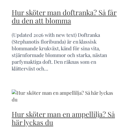
Hur sköter man doftranka? Så får
du den att blomma
(Updated 2026 with new text) Doftranka
(Stephanotis floribunda) är en klassisk
blommande krukväxt, känd för sina vita,
stjärnformade blommor och starka, nästan
parfymaktiga doft. Den räknas som en
klätterväxt och…
Hur sköter man en ampellilja? Så
här lyckas du