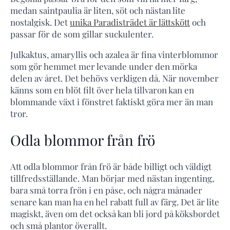
medan saintpaulia är liten, söt och nästan lite
nostalgisk. Det
unika Paradisträdet är lättskött
och
passar för de som gillar suckulenter.
Julkaktus, amaryllis och azalea är fina vinterblommor
som gör hemmet mer levande under den mörka
delen av året. Det behövs verkligen då. När november
känns som en blöt filt över hela tillvaron kan en
blommande växt i fönstret faktiskt göra mer än man
tror.
Odla blommor från frö
Att odla blommor från frö är både billigt och väldigt
tillfredsställande. Man börjar med nästan ingenting,
bara små torra frön i en påse, och några månader
senare kan man ha en hel rabatt full av färg. Det är lite
magiskt, även om det också kan bli jord på köksbordet
och små plantor överallt.