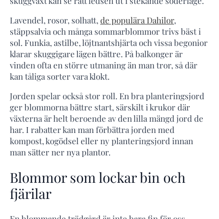
skuggväxt kan se rätt ledsen ut i stekande söderläge.
Lavendel, rosor, solhatt,
de populära Dahilor
,
stäppsalvia och många sommarblommor trivs bäst i
sol. Funkia, astilbe, löjtnantshjärta och vissa begonior
klarar skuggigare lägen bättre. På balkonger är
vinden ofta en större utmaning än man tror, så där
kan tåliga sorter vara klokt.
Jorden spelar också stor roll. En bra planteringsjord
ger blommorna bättre start, särskilt i krukor där
växterna är helt beroende av den lilla mängd jord de
har. I rabatter kan man förbättra jorden med
kompost, kogödsel eller ny planteringsjord innan
man sätter ner nya plantor.
Blommor som lockar bin och
fjärilar
En blommande trädgård är inte bara fin för oss