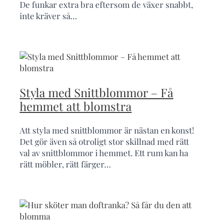
De funkar extra bra eftersom de växer snabbt,
inte kräver så…
Styla med Snittblommor – Få
hemmet att blomstra
Att styla med snittblommor är nästan en konst!
Det gör även så otroligt stor skillnad med rätt
val av snittblommor i hemmet. Ett rum kan ha
rätt möbler, rätt färger…