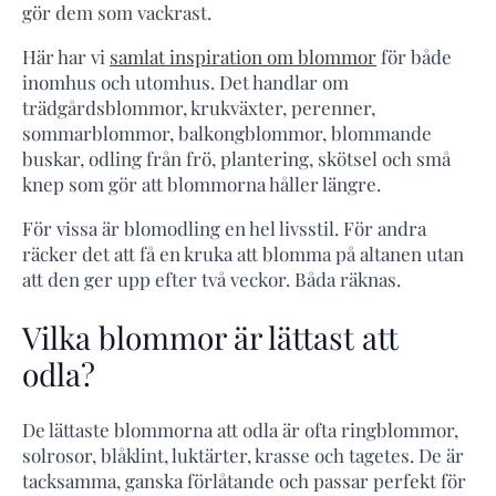
gör dem som vackrast.
Här har vi
samlat inspiration om blommor
för både
inomhus och utomhus. Det handlar om
trädgårdsblommor, krukväxter, perenner,
sommarblommor, balkongblommor, blommande
buskar, odling från frö, plantering, skötsel och små
knep som gör att blommorna håller längre.
För vissa är blomodling en hel livsstil. För andra
räcker det att få en kruka att blomma på altanen utan
att den ger upp efter två veckor. Båda räknas.
Vilka blommor är lättast att
odla?
De lättaste blommorna att odla är ofta ringblommor,
solrosor, blåklint, luktärter, krasse och tagetes. De är
tacksamma, ganska förlåtande och passar perfekt för