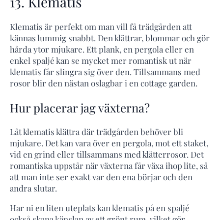
13. Klematis
Klematis är perfekt om man vill få trädgården att
kännas lummig snabbt. Den klättrar, blommar och gör
hårda ytor mjukare. Ett plank, en pergola eller en
enkel spaljé kan se mycket mer romantisk ut när
klematis får slingra sig över den. Tillsammans med
rosor blir den nästan oslagbar i en cottage garden.
Hur placerar jag växterna?
Låt klematis klättra där trädgården behöver bli
mjukare. Det kan vara över en pergola, mot ett staket,
vid en grind eller tillsammans med klätterrosor. Det
romantiska uppstår när växterna får växa ihop lite, så
att man inte ser exakt var den ena börjar och den
andra slutar.
Har ni en liten uteplats kan klematis på en spaljé
också skapa känslan av ett grönt rum, vilket gör