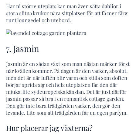
Har ni större uteplats kan man även sätta dahlior i
stora slitna krukor nära sittplatser för att få mer färg
runt loungedel och utebord.
7. Jasmin
Jasmin är en sådan växt som man nästan märker först
när kvällen kommer. På dagen är den vacker, absolut,
men det är när luften blir varm och stilla som doften
börjar sprida sig och hela uteplatsen får den där
mjuka, lite sydeuropeiska känslan. Det är just därför
jasmin passar så bra i en romantisk cottage garden.
Den gör inte bara trädgården vacker, den gör den
levande. Lite som att trädgården får en egen parfym.
Hur placerar jag växterna?