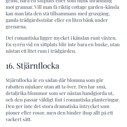
grind, nära en sittplats eller som mjuk inramning
mot grannar. Vill man få riktig cottage garden-känsla
kan man låta den stå tillsammans med grusgång,
gamla trädgårdsstolar eller en liten bänk under
grenarna.
Det romantiska ligger mycket i känslan runt växten.
En syrén vid en sittplats blir inte bara en buske, utan
nästan ett litet rum i trädgården.
16. Stjärnflocka
Stjärnflocka är en sådan där blomma som gör
rabatten mjukare utan att ta över. Den har små,
detaljrika blommor som ser nästan handgjorda ut,
och den passar väldigt fint i romantiska planteringar.
Den ger inte det stora dramatiska intrycket som
pioner eller rosor, men den binder ihop allt på ett
vackert sätt.