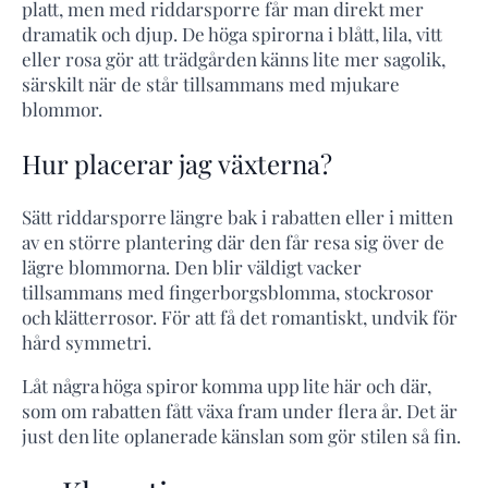
platt, men med riddarsporre får man direkt mer
dramatik och djup. De höga spirorna i blått, lila, vitt
eller rosa gör att trädgården känns lite mer sagolik,
särskilt när de står tillsammans med mjukare
blommor.
Hur placerar jag växterna?
Sätt riddarsporre längre bak i rabatten eller i mitten
av en större plantering där den får resa sig över de
lägre blommorna. Den blir väldigt vacker
tillsammans med fingerborgsblomma, stockrosor
och klätterrosor. För att få det romantiskt, undvik för
hård symmetri.
Låt några höga spiror komma upp lite här och där,
som om rabatten fått växa fram under flera år. Det är
just den lite oplanerade känslan som gör stilen så fin.