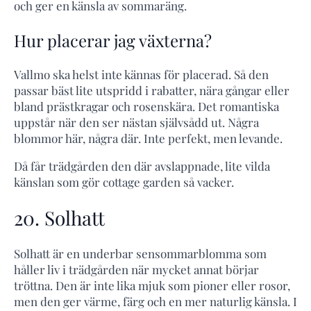
och ger en känsla av sommaräng.
Hur placerar jag växterna?
Vallmo ska helst inte kännas för placerad. Så den
passar bäst lite utspridd i rabatter, nära gångar eller
bland prästkragar och rosenskära. Det romantiska
uppstår när den ser nästan självsådd ut. Några
blommor här, några där. Inte perfekt, men levande.
Då får trädgården den där avslappnade, lite vilda
känslan som gör cottage garden så vacker.
20. Solhatt
Solhatt är en underbar sensommarblomma som
håller liv i trädgården när mycket annat börjar
tröttna. Den är inte lika mjuk som pioner eller rosor,
men den ger värme, färg och en mer naturlig känsla. I