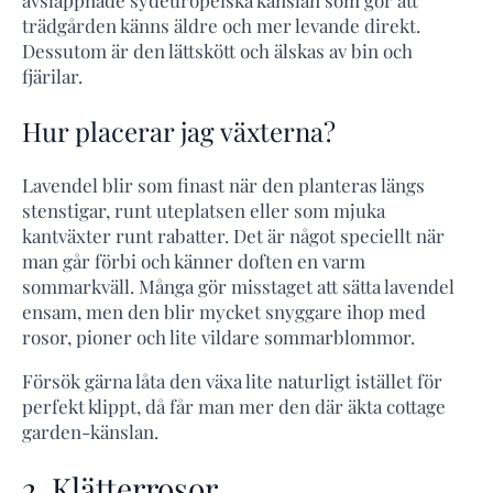
trädgården känns äldre och mer levande direkt.
Dessutom är den lättskött och älskas av bin och
fjärilar.
Hur placerar jag växterna?
Lavendel blir som finast när den planteras längs
stenstigar, runt uteplatsen eller som mjuka
kantväxter runt rabatter. Det är något speciellt när
man går förbi och känner doften en varm
sommarkväll. Många gör misstaget att sätta lavendel
ensam, men den blir mycket snyggare ihop med
rosor, pioner och lite vildare sommarblommor.
Försök gärna låta den växa lite naturligt istället för
perfekt klippt, då får man mer den där äkta cottage
garden-känslan.
2. Klätterrosor