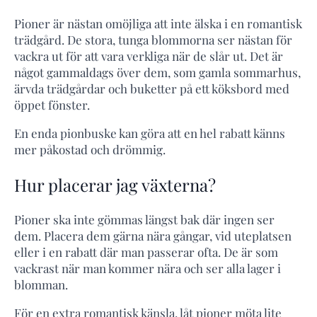
Pioner är nästan omöjliga att inte älska i en romantisk
trädgård. De stora, tunga blommorna ser nästan för
vackra ut för att vara verkliga när de slår ut. Det är
något gammaldags över dem, som gamla sommarhus,
ärvda trädgårdar och buketter på ett köksbord med
öppet fönster.
En enda pionbuske kan göra att en hel rabatt känns
mer påkostad och drömmig.
Hur placerar jag växterna?
Pioner ska inte gömmas längst bak där ingen ser
dem. Placera dem gärna nära gångar, vid uteplatsen
eller i en rabatt där man passerar ofta. De är som
vackrast när man kommer nära och ser alla lager i
blomman.
För en extra romantisk känsla, låt pioner möta lite