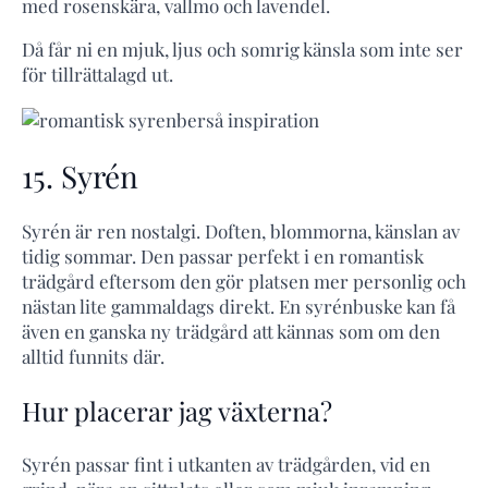
med rosenskära, vallmo och lavendel.
Då får ni en mjuk, ljus och somrig känsla som inte ser
för tillrättalagd ut.
15. Syrén
Syrén är ren nostalgi. Doften, blommorna, känslan av
tidig sommar. Den passar perfekt i en romantisk
trädgård eftersom den gör platsen mer personlig och
nästan lite gammaldags direkt. En syrénbuske kan få
även en ganska ny trädgård att kännas som om den
alltid funnits där.
Hur placerar jag växterna?
Syrén passar fint i utkanten av trädgården, vid en