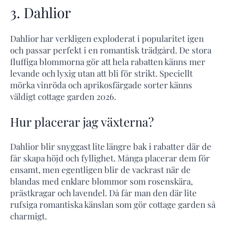
3. Dahlior
Dahlior har verkligen exploderat i popularitet igen
och passar perfekt i en romantisk trädgård. De stora
fluffiga blommorna gör att hela rabatten känns mer
levande och lyxig utan att bli för strikt. Speciellt
mörka vinröda och aprikosfärgade sorter känns
väldigt cottage garden 2026.
Hur placerar jag växterna?
Dahlior blir snyggast lite längre bak i rabatter där de
får skapa höjd och fyllighet. Många placerar dem för
ensamt, men egentligen blir de vackrast när de
blandas med enklare blommor som rosenskära,
prästkragar och lavendel. Då får man den där lite
rufsiga romantiska känslan som gör cottage garden så
charmigt.