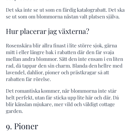
Det ska inte se ut som en färdig katalograbatt. Det ska
se ut som om blommorna nästan valt platsen själva.
Hur placerar jag växterna?
Rosenskära blir allra finast i lite större sjok, gärna
mitt i eller längre bak i rabatten där den får svaja
mellan andra blommor. Sätt den inte ensam i en liten
rad, då tappar den sin charm. Blanda den hellre med
lavendel, dahlior, pioner och prästkragar så att
rabatten får rörelse.
Det romantiska kommer, när blommorna inte står
helt perfekt, utan får sticka upp lite här och där. Då
blir känslan mjukare, mer vild och väldigt cottage
garden.
9. Pioner