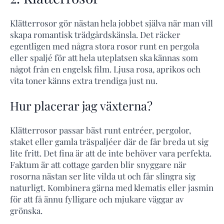
Klätterrosor gör nästan hela jobbet själva när man vill
skapa romantisk trädgårdskänsla. Det räcker
egentligen med några stora rosor runt en pergola
eller spaljé för att hela uteplatsen ska kännas som
något från en engelsk film. Ljusa rosa, aprikos och
vita toner känns extra trendiga just nu.
Hur placerar jag växterna?
Klätterrosor passar bäst runt entréer, pergolor,
staket eller gamla träspaljéer där de får breda ut sig
lite fritt. Det fina är att de inte behöver vara perfekta.
Faktum är att cottage garden blir snyggare när
rosorna nästan ser lite vilda ut och får slingra sig
naturligt. Kombinera gärna med klematis eller jasmin
för att få ännu fylligare och mjukare väggar av
grönska.