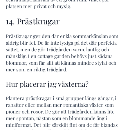
platsen mer privat och mysig.
14. Prästkragar
Prästkragar ger den där enkla sommarkänslan som
aldrig blir fel. De är inte lyxiga på det där perfekta
sättet, men de gör trädgården varm, lantlig och
mänsklig. I en cottage garden behövs just sådana
blommor, som får allt att kännas mindre stylat och
mer som en riktig trädgård.
Hur placerar jag växterna?
Plantera prästkragar i små grupper längs gångar, i
rabatter eller mellan mer romantiska växter som
pioner och rosor. De gör att trädgården känns lite
mer spontan, nästan som en blommande äng i
miniformat. Det blir särskilt fint om de får blandas