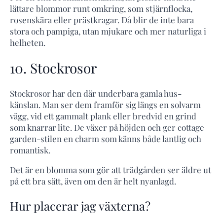
lättare blommor runt omkring, som stjärnflocka,
rosenskära eller prästkragar. Då blir de inte bara
stora och pampiga, utan mjukare och mer naturliga i
helheten.
10. Stockrosor
Stockrosor har den där underbara gamla hus-
känslan. Man ser dem framför sig längs en solvarm
vägg, vid ett gammalt plank eller bredvid en grind
som knarrar lite. De växer på höjden och ger cottage
garden-stilen en charm som känns både lantlig och
romantisk.
Det är en blomma som gör att trädgården ser äldre ut
på ett bra sätt, även om den är helt nyanlagd.
Hur placerar jag växterna?