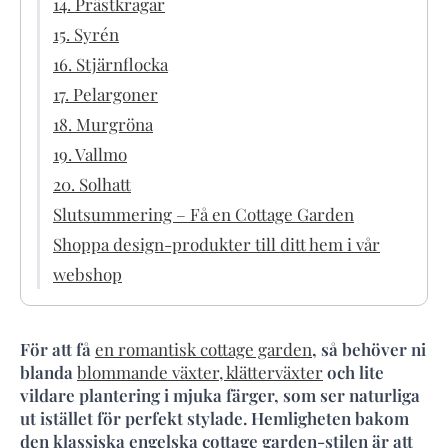
14. Prästkragar
15. Syrén
16. Stjärnflocka
17. Pelargoner
18. Murgröna
19. Vallmo
20. Solhatt
Slutsummering – Få en Cottage Garden
Shoppa design-produkter till ditt hem i vår
webshop
För att få
en romantisk cottage garden
, så behöver ni
blanda
blommande växter, klätterväxter
och lite
vildare plantering i mjuka färger, som ser naturliga
ut istället för perfekt stylade. Hemligheten bakom
den klassiska engelska cottage garden-stilen är att