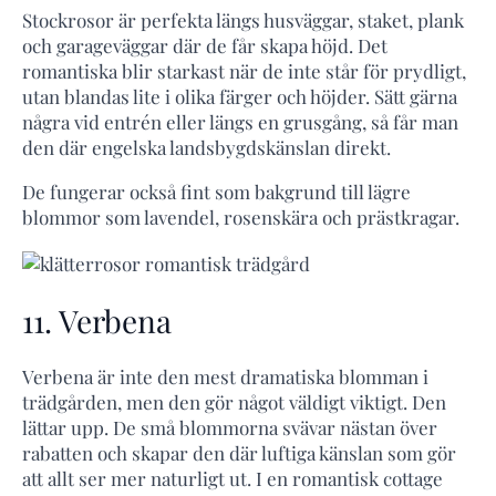
Stockrosor är perfekta längs husväggar, staket, plank
och garageväggar där de får skapa höjd. Det
romantiska blir starkast när de inte står för prydligt,
utan blandas lite i olika färger och höjder. Sätt gärna
några vid entrén eller längs en grusgång, så får man
den där engelska landsbygdskänslan direkt.
De fungerar också fint som bakgrund till lägre
blommor som lavendel, rosenskära och prästkragar.
11. Verbena
Verbena är inte den mest dramatiska blomman i
trädgården, men den gör något väldigt viktigt. Den
lättar upp. De små blommorna svävar nästan över
rabatten och skapar den där luftiga känslan som gör
att allt ser mer naturligt ut. I en romantisk cottage