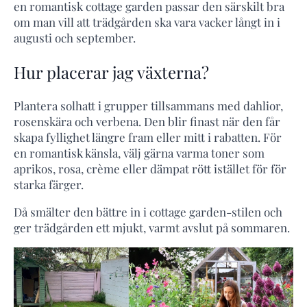
en romantisk cottage garden passar den särskilt bra
om man vill att trädgården ska vara vacker långt in i
augusti och september.
Hur placerar jag växterna?
Plantera solhatt i grupper tillsammans med dahlior,
rosenskära och verbena. Den blir finast när den får
skapa fyllighet längre fram eller mitt i rabatten. För
en romantisk känsla, välj gärna varma toner som
aprikos, rosa, crème eller dämpat rött istället för för
starka färger.
Då smälter den bättre in i cottage garden-stilen och
ger trädgården ett mjukt, varmt avslut på sommaren.