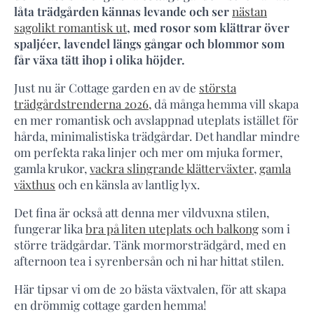
låta trädgården kännas levande och ser
nästan
sagolikt romantisk ut
, med rosor som klättrar över
spaljéer, lavendel längs gångar och blommor som
får växa tätt ihop i olika höjder.
Just nu är Cottage garden en av de
största
trädgårdstrenderna 2026,
då många hemma vill skapa
en mer romantisk och avslappnad uteplats istället för
hårda, minimalistiska trädgårdar. Det handlar mindre
om perfekta raka linjer och mer om mjuka former,
gamla krukor,
vackra slingrande klätterväxter
,
gamla
växthus
och en känsla av lantlig lyx.
Det fina är också att denna mer vildvuxna stilen,
fungerar lika
bra på liten uteplats och balkong
som i
större trädgårdar. Tänk mormorsträdgård, med en
afternoon tea i syrenbersån och ni har hittat stilen.
Här tipsar vi om de 20 bästa växtvalen, för att skapa
en drömmig cottage garden hemma!