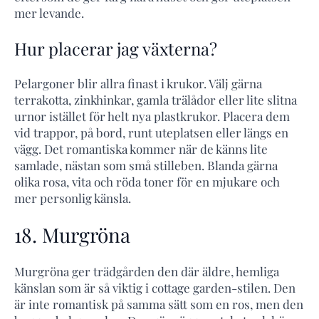
mer levande.
Hur placerar jag växterna?
Pelargoner blir allra finast i krukor. Välj gärna
terrakotta, zinkhinkar, gamla trälådor eller lite slitna
urnor istället för helt nya plastkrukor. Placera dem
vid trappor, på bord, runt uteplatsen eller längs en
vägg. Det romantiska kommer när de känns lite
samlade, nästan som små stilleben. Blanda gärna
olika rosa, vita och röda toner för en mjukare och
mer personlig känsla.
18. Murgröna
Murgröna ger trädgården den där äldre, hemliga
känslan som är så viktig i cottage garden-stilen. Den
är inte romantisk på samma sätt som en ros, men den