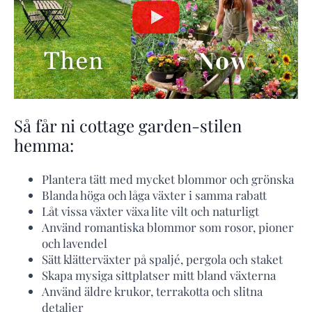
Så får ni cottage garden-stilen
hemma:
Plantera tätt med mycket blommor och grönska
Blanda höga och låga växter i samma rabatt
Låt vissa växter växa lite vilt och naturligt
Använd romantiska blommor som rosor, pioner
och lavendel
Sätt klätterväxter på spaljé, pergola och staket
Skapa mysiga sittplatser mitt bland växterna
Använd äldre krukor, terrakotta och slitna
detaljer