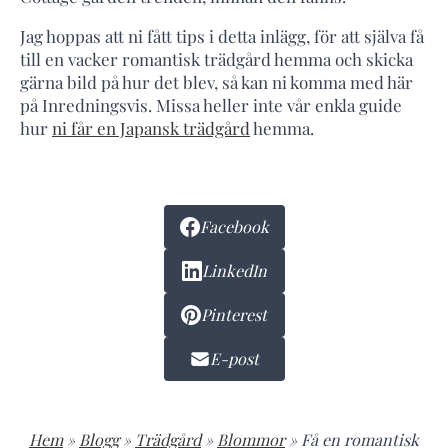
Jag hoppas att ni fått tips i detta inlägg, för att själva få
till en vacker romantisk trädgård hemma och skicka
gärna bild på hur det blev, så kan ni komma med här
på Inredningsvis. Missa heller inte vår enkla guide
hur
ni får en Japansk trädgård
hemma.
Facebook
LinkedIn
Pinterest
E-post
Hem
»
Blogg
»
Trädgård
»
Blommor
»
Få en romantisk