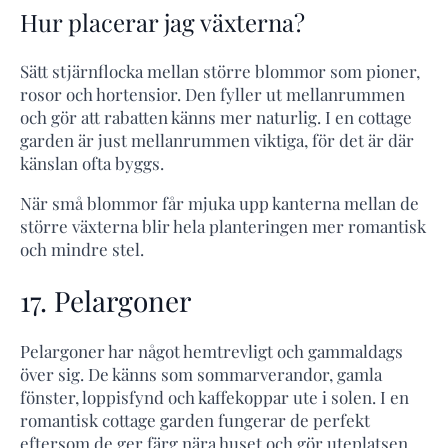
Hur placerar jag växterna?
Sätt stjärnflocka mellan större blommor som pioner,
rosor och hortensior. Den fyller ut mellanrummen
och gör att rabatten känns mer naturlig. I en cottage
garden är just mellanrummen viktiga, för det är där
känslan ofta byggs.
När små blommor får mjuka upp kanterna mellan de
större växterna blir hela planteringen mer romantisk
och mindre stel.
17. Pelargoner
Pelargoner har något hemtrevligt och gammaldags
över sig. De känns som sommarverandor, gamla
fönster, loppisfynd och kaffekoppar ute i solen. I en
romantisk cottage garden fungerar de perfekt
eftersom de ger färg nära huset och gör uteplatsen