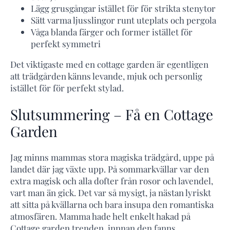
Lägg grusgångar istället för för strikta stenytor
Sätt varma ljusslingor runt uteplats och pergola
Våga blanda färger och former istället för
perfekt symmetri
Det viktigaste med en cottage garden är egentligen
att trädgården känns levande, mjuk och personlig
istället för för perfekt stylad.
Slutsummering – Få en Cottage
Garden
Jag minns mammas stora magiska trädgård, uppe på
landet där jag växte upp. På sommarkvällar var den
extra magisk och alla dofter från rosor och lavendel,
vart man än gick. Det var så mysigt, ja nästan lyriskt
att sitta på kvällarna och bara insupa den romantiska
atmosfären. Mamma hade helt enkelt hakad på
Cottage garden trenden, innnan den fanns.