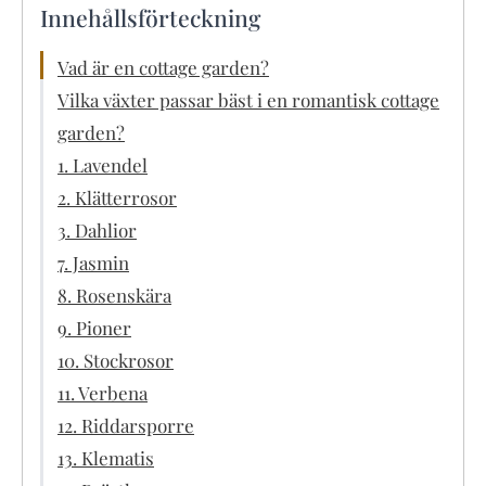
Innehållsförteckning
Vad är en cottage garden?
Vilka växter passar bäst i en romantisk cottage
garden?
1. Lavendel
2. Klätterrosor
3. Dahlior
7. Jasmin
8. Rosenskära
9. Pioner
10. Stockrosor
11. Verbena
12. Riddarsporre
13. Klematis