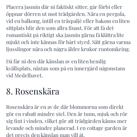
Placera jasmin där ni faktiskt sitter, går förbi eller
öppnar dörren ut mot trädgården. Nära en pergola,
vid en balkong, intill en träspaljé eller bakom en liten
sittplats blir den som allra finast. För att få det
romantiskt på riktigt ska jasmin gärna få klättra lite
mjukt och inte kännas för hårt styrd. Sätt gärna varma
ljusslingor nära och några äldre krukor runtomkring.
Då får ni den där känslan av en liten hemlig
kvällsplats, nästan som på en innergård någonstans
vid Medelhavet.
8. Rosenskära
Rosenskära är en av de där blommorna som direkt
gör en rabatt mindre stel. Den är tunn, mjuk och rör
sig fint i vinden, vilket gör att trädgården känns mer
levande och mindre planerad. I en cottage garden är
det precis den känslan man vill åt.