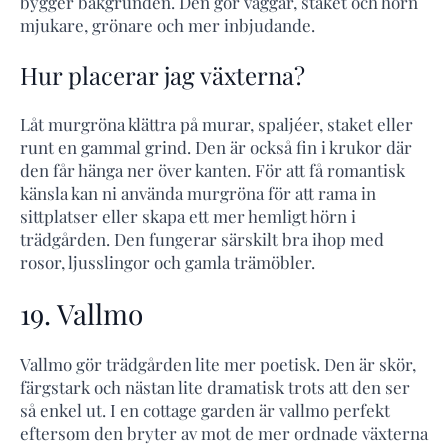
bygger bakgrunden. Den gör väggar, staket och hörn
mjukare, grönare och mer inbjudande.
Hur placerar jag växterna?
Låt murgröna klättra på murar, spaljéer, staket eller
runt en gammal grind. Den är också fin i krukor där
den får hänga ner över kanten. För att få romantisk
känsla kan ni använda murgröna för att rama in
sittplatser eller skapa ett mer hemligt hörn i
trädgården. Den fungerar särskilt bra ihop med
rosor, ljusslingor och gamla trämöbler.
19. Vallmo
Vallmo gör trädgården lite mer poetisk. Den är skör,
färgstark och nästan lite dramatisk trots att den ser
så enkel ut. I en cottage garden är vallmo perfekt
eftersom den bryter av mot de mer ordnade växterna