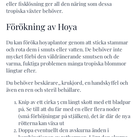
eller fisklösning ger all den näring som dessa
tropiska växter behöver.
Förökning av Hoya
Du kan föröka hoyaplantor genom att sticka stammar
och rota dem i smuts eller vatten. De behöver inte
mycket förbi den väldränerande smutsen och de
varma, fuktiga problemen många tropiska blommor
längtar efter.
Du behöver beskärare,, krukjord, en handskyffel och
även en ren och steril behållare.
Knip av ett cirka 5 cm långt skott med ett bladpar
på. Se till att du får med en eller flera noder
(små förhöjningar på stjälken), det är där de nya
rötterna kan växa ut
Doppa eventuellt den avskurna änden i
kombinationen av rothormon. Lägg den skurna