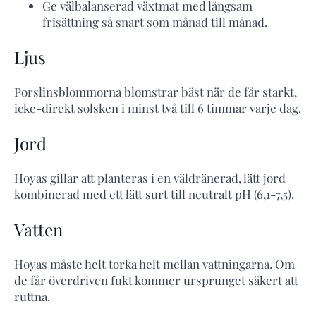
Ge välbalanserad växtmat med långsam
frisättning så snart som månad till månad.
Ljus
Porslinsblommorna blomstrar bäst när de får starkt,
icke-direkt solsken i minst två till 6 timmar varje dag.
Jord
Hoyas gillar att planteras i en väldränerad, lätt jord
kombinerad med ett lätt surt till neutralt pH (6,1-7,5).
Vatten
Hoyas måste helt torka helt mellan vattningarna. Om
de får överdriven fukt kommer ursprunget säkert att
ruttna.