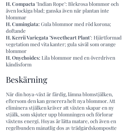
H. Compacta
’Indian Rope’: Blekrosa blommor och
även lockiga blad; ganska även när plantan inte
blommar
H. Cumingiata:
Gula blommor med röd korona;
doftande
H. Kerrii Variegata ’Sweetheart Plant
’: Hjärtformad
vegetation med vita kanter; gula såväl som orange
blommor
H. Onychoides:
Lila blommor med en överdriven
kändisform
Beskärning
När din hoya-växt är färdig, lämna blomstjälken,
eftersom den kan generera helt nya blommor. Att
eliminera stjälken kräver att växten skapar en ny
stjälk, som skjuter upp blomningen och förlorar
växtens energi. Hoyas är lätta matare, och även en
regelbunden månatlig dos av trädgårdskompostte