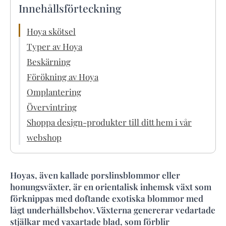
Innehållsförteckning
Hoya skötsel
Typer av Hoya
Beskärning
Förökning av Hoya
Omplantering
Övervintring
Shoppa design-produkter till ditt hem i vår
webshop
Hoyas, även kallade porslinsblommor eller
honungsväxter, är en orientalisk inhemsk växt som
förknippas med doftande exotiska blommor med
lågt underhållsbehov. Växterna genererar vedartade
stjälkar med vaxartade blad, som förblir