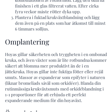
finishen i ett glas filtrerat vatten. Efter cirka
fyra veckor måste rötter dyka upp.
Plantera i fuktad krukväxtblandning och lägg
dem även på en plats som har åtkomst till minst
6 timmars solljus.
Omplantering
Hoyas gillar säkerheten och tryggheten i en ombonad
kruka, och även växter som är lite rotbundna kommer
säkert att blomma mer produktivt än de i en
jättekruka. Hoyas gillar inte fuktiga fötter eller rejäl
smuts. Massor av expanderar som epifyter i naturen
(liknar bromeliads såväl som orkidéer). Blanda din
rutinmässiga krukväxtsmuts med orkidéblandning i
1-1 proportioner för att erbjuda ett perfekt
expanderande medium för din hoyaväxt.