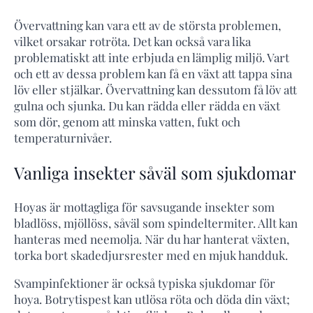
Övervattning kan vara ett av de största problemen,
vilket orsakar rotröta. Det kan också vara lika
problematiskt att inte erbjuda en lämplig miljö. Vart
och ett av dessa problem kan få en växt att tappa sina
löv eller stjälkar. Övervattning kan dessutom få löv att
gulna och sjunka. Du kan rädda eller rädda en växt
som dör, genom att minska vatten, fukt och
temperaturnivåer.
Vanliga insekter såväl som sjukdomar
Hoyas är mottagliga för savsugande insekter som
bladlöss, mjöllöss, såväl som spindeltermiter. Allt kan
hanteras med neemolja. När du har hanterat växten,
torka bort skadedjursrester med en mjuk handduk.
Svampinfektioner är också typiska sjukdomar för
hoya. Botrytispest kan utlösa röta och döda din växt;