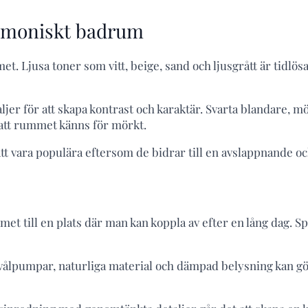
armoniskt badrum
t. Ljusa toner som vitt, beige, sand och ljusgrått är tidlös
aljer för att skapa kontrast och karaktär. Svarta blandare, 
att rummet känns för mörkt.
att vara populära eftersom de bidrar till en avslappnande 
 till en plats där man kan koppla av efter en lång dag. S
vålpumpar, naturliga material och dämpad belysning kan gör