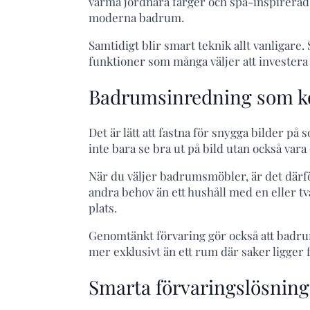
varma jordnära färger och spa-inspirerad i
moderna badrum.
Samtidigt blir smart teknik allt vanligar
funktioner som många väljer att invester
Badrumsinredning som ko
Det är lätt att fastna för snygga bilder 
inte bara se bra ut på bild utan också vara 
När du väljer badrumsmöbler, är det därfö
andra behov än ett hushåll med en eller 
plats.
Genomtänkt förvaring gör också att badru
mer exklusivt än ett rum där saker ligger
Smarta förvaringslösnin