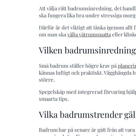
Att välja rätt badrumsinredning, det handl
ska fungera lika bra under stressiga morg
Därför är det viktigt att tänka igenom all
om man ska
välja våtrumsmatta
eller klin
Vilken badrumsinredning
Små badrum ställer högre krav på
planeri
kännas luftigt och praktiskt. Vägghängda 
större.
Spegelskåp med integrerad förvaring hjälper
smaarta tips.
Vilka badrumstrender gäll
Badrum har på senare år gått från att vara 