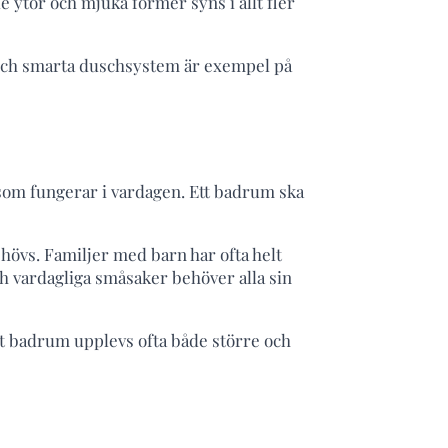
 ytor och mjuka former syns i allt fler
r och smarta duschsystem är exempel på
 som fungerar i vardagen. Ett badrum ska
hövs. Familjer med barn har ofta helt
h vardagliga småsaker behöver alla sin
t badrum upplevs ofta både större och