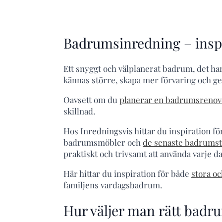
Badrumsinredning – inspi
Ett snyggt och välplanerat badrum, det ha
kännas större, skapa mer förvaring och g
Oavsett om du
planerar en badrumsrenov
skillnad.
Hos Inredningsvis hittar du inspiration f
badrumsmöbler och
de senaste badrums
praktiskt och trivsamt att använda varje da
Här hittar du inspiration för både
stora o
familjens vardagsbadrum.
Hur väljer man rätt badr