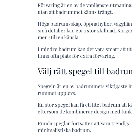
Förvaring är en av de vanligaste utmaning
utan att badrummet känns trångt.
Höga badrumsskåp, öppna hyllor, vägghäng
små detaljer kan göra stor skillnad. Korgar
mer stilren känsla.
I mindre badrum kan det vara smart att ut
finns ofta plats för extra förvaring.
Välj rätt spegel till badr
Spegeln är en av badrummets viktigaste inr
rummet upplevs.
En stor spegel kan få ett litet badrum at
eftersom de kombinerar design med funk
Runda speglar fortsätter att vara trendig
minimalistiska badrum.