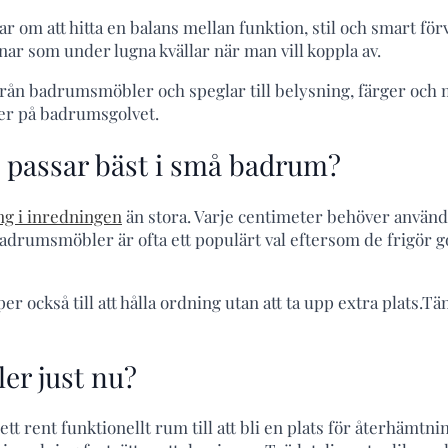
ar om att hitta en balans mellan funktion, stil och smart fö
nar som under lugna kvällar när man vill koppla av.
t från badrumsmöbler och speglar till belysning, färger och
ker på badrumsgolvet.
 passar bäst i små badrum?
ng i inredningen
än stora. Varje centimeter behöver använda
badrumsmöbler är ofta ett populärt val eftersom de frigör 
 också till att hålla ordning utan att ta upp extra plats.Tä
er just nu?
ett rent funktionellt rum till att bli en plats för återhämtn