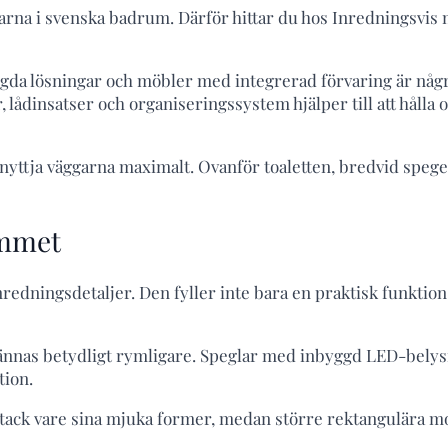
arna i svenska badrum. Därför hittar du hos Inredningsvis
da lösningar och möbler med integrerad förvaring är någr
, lådinsatser och organiseringssystem hjälper till att hålla 
nyttja väggarna maximalt. Ovanför toaletten, bredvid spege
ummet
edningsdetaljer. Den fyller inte bara en praktisk funktion 
t kännas betydligt rymligare. Speglar med inbyggd LED-belys
tion.
a tack vare sina mjuka former, medan större rektangulära m