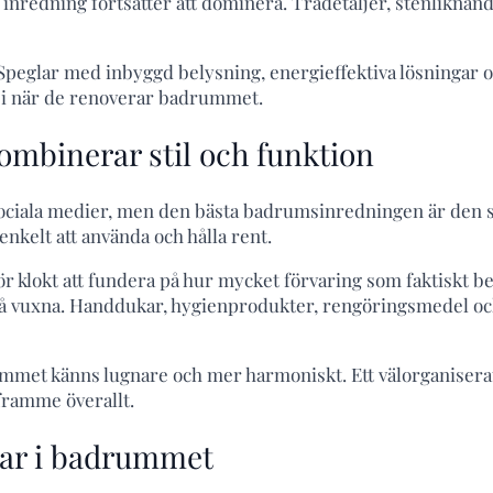
nredning fortsätter att dominera. Trädetaljer, stenliknande
e. Speglar med inbyggd belysning, energieffektiva lösninga
a i när de renoverar badrummet.
mbinerar stil och funktion
på sociala medier, men den bästa badrumsinredningen är den
enkelt att använda och hålla rent.
r klokt att fundera på hur mycket förvaring som faktiskt be
två vuxna. Handdukar, hygienprodukter, rengöringsmedel oc
mmet känns lugnare och mer harmoniskt. Ett välorganisera
 framme överallt.
gar i badrummet