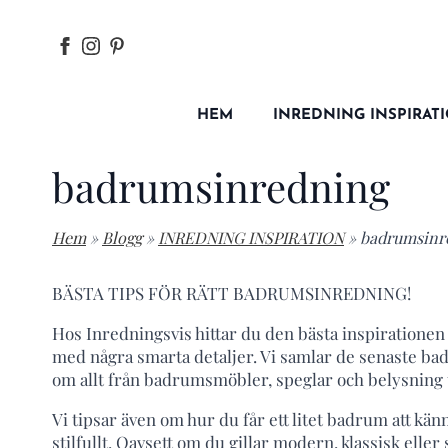
HEM
INREDNING INSPIRAT
badrumsinredning
Hem
»
Blogg
»
INREDNING INSPIRATION
»
badrumsinr
BÄSTA TIPS FÖR RÄTT BADRUMSINREDNING!
Hos Inredningsvis hittar du den bästa inspiratione
med några smarta detaljer. Vi samlar de senaste ba
om allt från badrumsmöbler, speglar och belysning 
Vi tipsar även om hur du får ett litet badrum att kä
stilfullt. Oavsett om du gillar modern, klassisk ell