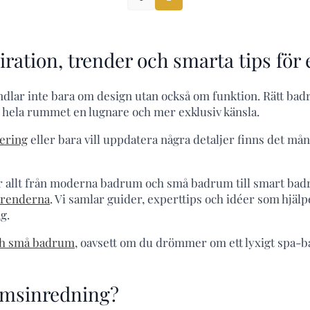
ration, trender och smarta tips för
ndlar inte bara om design utan också om funktion. Rätt badr
e hela rummet en lugnare och mer exklusiv känsla.
ering
eller bara vill uppdatera några detaljer finns det må
ör allt från moderna badrum och små badrum till smart bad
trenderna
. Vi samlar guider, experttips och idéer som hjäl
g.
ch små badrum
, oavsett om du drömmer om ett lyxigt spa-ba
umsinredning?