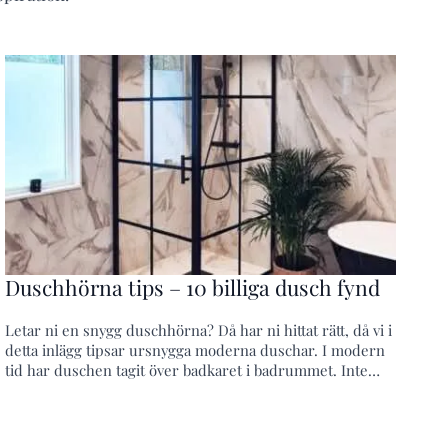
Duschhörna tips – 10 billiga dusch fynd
Letar ni en snygg duschhörna? Då har ni hittat rätt, då vi i
detta inlägg tipsar ursnygga moderna duschar. I modern
tid har duschen tagit över badkaret i badrummet. Inte…