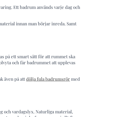
rvaring. Ett badrum används varje dag och
 material innan man börjar inreda. Samt
s på ett smart sätt för att rummet ska
golvyta och får badrummet att upplevas
nk även på att
dölja fula badrumsrör
med
ing och vardagslyx. Naturliga material,