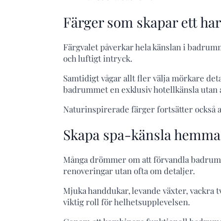
Färger som skapar ett h
Färgvalet påverkar hela känslan i badrumme
och luftigt intryck.
Samtidigt vågar allt fler välja mörkare det
badrummet en exklusiv hotellkänsla utan 
Naturinspirerade färger fortsätter också 
Skapa spa-känsla hemma
Många drömmer om att förvandla badrummet
renoveringar utan ofta om detaljer.
Mjuka handdukar, levande växter, vackra t
viktig roll för helhetsupplevelsen.