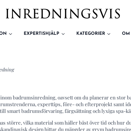
ION
EXPERTISHJÄLP
KATEGORIER
OM
edning
n inom badrumsinredning, oavsett om du planerar en stor b
drumstrenderna, experttips, före- och efterprojekt samt id
till smart badrumsförvaring, färgsättning och lyxiga spa-
nnas större, vilka material som håller bäst över tid och hur
er skandinavisk design hittar du mängder av grym badrumsin