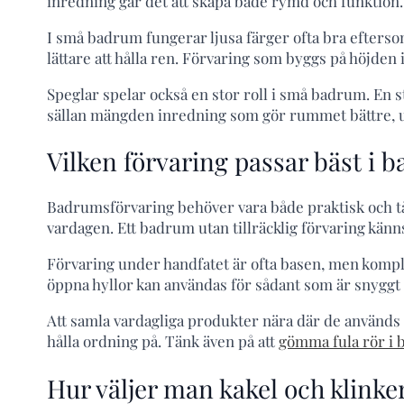
inredning går det att skapa både rymd och funktion.
I små badrum fungerar ljusa färger ofta bra efters
lättare att hålla ren. Förvaring som byggs på höjden
Speglar spelar också en stor roll i små badrum. En s
sällan mängden inredning som gör rummet bättre, u
Vilken förvaring passar bäst i 
Badrumsförvaring behöver vara både praktisk och tål
vardagen. Ett badrum utan tillräcklig förvaring känns
Förvaring under handfatet är ofta basen, men komple
öppna hyllor kan användas för sådant som är snyggt 
Att samla vardagliga produkter nära där de används 
hålla ordning på. Tänk även på att
gömma fula rör i
Hur väljer man kakel och klinke