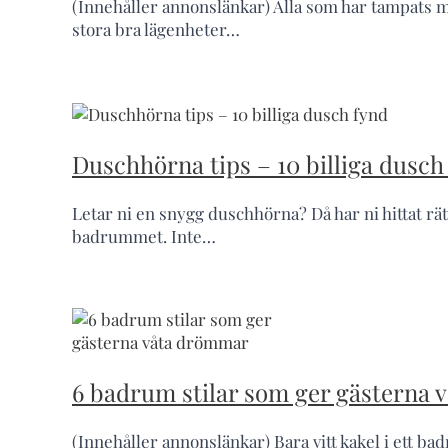
(Innehåller annonslänkar) Alla som har tampats med
stora bra lägenheter…
Duschhörna tips – 10 billiga dusch
Letar ni en snygg duschhörna? Då har ni hittat rät
badrummet. Inte…
6 badrum stilar som ger gästerna
(Innehåller annonslänkar) Bara vitt kakel i ett bad