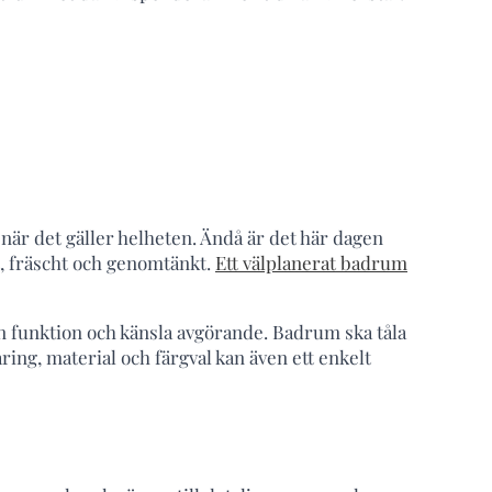
r det gäller helheten. Ändå är det här dagen
t, fräscht och genomtänkt.
Ett välplanerat badrum
lan funktion och känsla avgörande. Badrum ska tåla
ring, material och färgval kan även ett enkelt