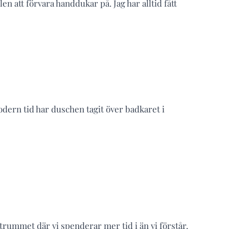
n att förvara handdukar på. Jag har alltid fått
odern tid har duschen tagit över badkaret i
våtrummet där vi spenderar mer tid i än vi förstår.