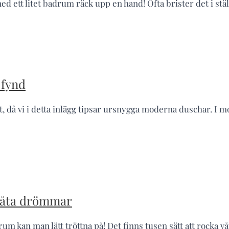
 ett litet badrum räck upp en hand! Ofta brister det i ställe
 fynd
t, då vi i detta inlägg tipsar ursnygga moderna duschar. I m
 våta drömmar
rum kan man lätt tröttna på! Det finns tusen sätt att rocka 