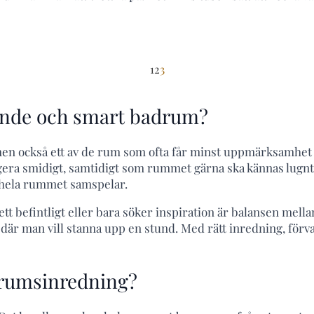
1
2
3
rande och smart badrum?
 också ett av de rum som ofta får minst uppmärksamhet nä
ngera smidigt, samtidigt som rummet gärna ska kännas lugn
r hela rummet samspelar.
ett befintligt eller bara söker inspiration är balansen mel
 där man vill stanna upp en stund. Med rätt inredning, förva
rumsinredning?