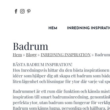
HEM
INREDNING INSPIRAT
Badrum
Hem
»
Blogg
»
INREDNING INSPIRATION
»
Badrum
BÄSTA BADRUM INSPIRATION!
Hos Inredningsvis hittar du den bästa inspirationen
idéer som hjälper dig att skapa ett badrum som båd
liten lägenhet och lösningar för ytor där varje val spe
Badrummet är ett rum där funktion och känsla måste 
inspiration till smart badrumsinredning, genomtänkt
perfekta ytor, utan badrum som fungerar för verkliga
Badrum som känns lugna, personliga och hållbara, ä