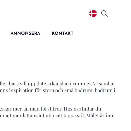
Search
for:
ANNONSERA
KONTAKT
ler bara vill uppdatera känslan i rummet. Vi samlar
inns inspiration för stora och små badrum, badrum i
rkar mer än man först tror. Hos oss hittar du
et mer lättanvänt utan att tappa stil. Målet är inte