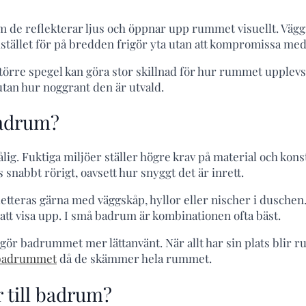
om de reflekterar ljus och öppnar upp rummet visuellt. Väg
 istället för på bredden frigör yta utan att kompromissa me
törre spegel kan göra stor skillnad för hur rummet upplevs
tan hur noggrant den är utvald.
badrum?
ig. Fuktiga miljöer ställer högre krav på material och kon
 snabbt rörigt, oavsett hur snyggt det är inrett.
tteras gärna med väggskåp, hyllor eller nischer i duschen.
att visa upp. I små badrum är kombinationen ofta bäst.
gör badrummet mer lättanvänt. När allt har sin plats blir r
 badrummet
då de skämmer hela rummet.
r till badrum?