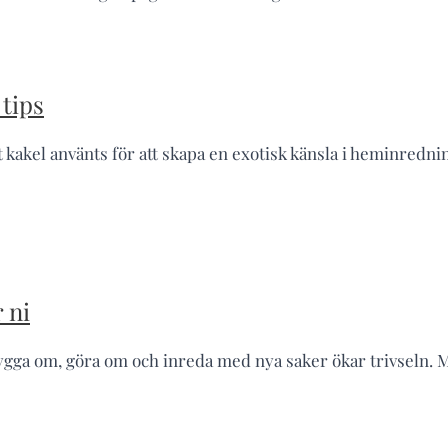
tips
akel använts för att skapa en exotisk känsla i heminredning
 ni
ygga om, göra om och inreda med nya saker ökar trivseln.