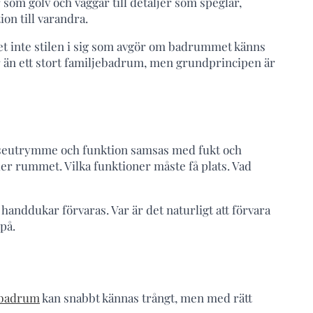
om golv och väggar till detaljer som speglar,
on till varandra.
et inte stilen i sig som avgör om badrummet känns
ar än ett stort familjebadrum, men grundprincipen är
relseutrymme och funktion samsas med fukt och
er rummet. Vilka funktioner måste få plats. Vad
handdukar förvaras. Var är det naturligt att förvara
på.
t badrum
kan snabbt kännas trångt, men med rätt