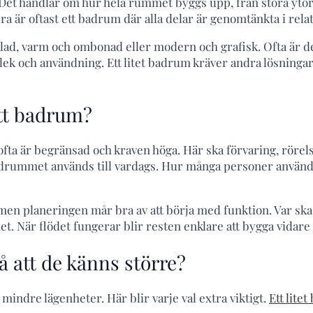
et handlar om hur hela rummet byggs upp, från stora ytor s
 är oftast ett badrum där alla delar är genomtänkta i relati
ad, varm och ombonad eller modern och grafisk. Ofta är d
rlek och användning. Ett litet badrum kräver andra lösning
tt badrum?
 ofta är begränsad och kraven höga. Här ska förvaring, rö
 badrummet används till vardags. Hur många personer använd
 men planeringen mår bra av att börja med funktion. Var ska 
. När flödet fungerar blir resten enklare att bygga vidare 
 att de känns större?
mindre lägenheter. Här blir varje val extra viktigt.
Ett lite