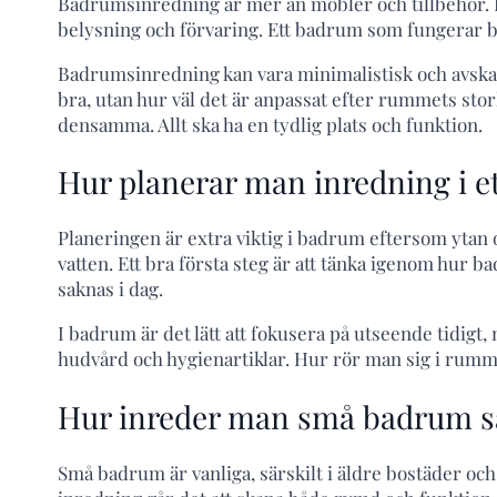
Badrumsinredning är mer än möbler och tillbehör. D
belysning och förvaring. Ett badrum som fungerar bra
Badrumsinredning kan vara minimalistisk och avskal
bra, utan hur väl det är anpassat efter rummets sto
densamma. Allt ska ha en tydlig plats och funktion.
Hur planerar man inredning i e
Planeringen är extra viktig i badrum eftersom ytan
vatten. Ett bra första steg är att tänka igenom hur
saknas i dag.
I badrum är det lätt att fokusera på utseende tidigt,
hudvård och hygienartiklar. Hur rör man sig i rummet
Hur inreder man små badrum så
Små badrum är vanliga, särskilt i äldre bostäder och 