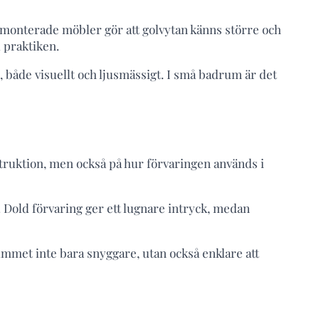
gmonterade möbler gör att golvytan känns större och
d praktiken.
, både visuellt och ljusmässigt. I små badrum är det
struktion, men också på hur förvaringen används i
 Dold förvaring ger ett lugnare intryck, medan
ummet inte bara snyggare, utan också enklare att