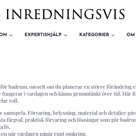
ION
EXPERTISHJÄLP
KATEGORIER
OM
 för badrum, oavsett om du planerar en större förändring el
e fungerar i vardagen och känns genomtänkt över tid. Här f
lar roll.
samspela. Förvaring, belysning, material och detaljer påve
a färgval, praktisk förvaring och lösningar som gör badrumm
 liv.
ven när vardagen pågår runt omkring.