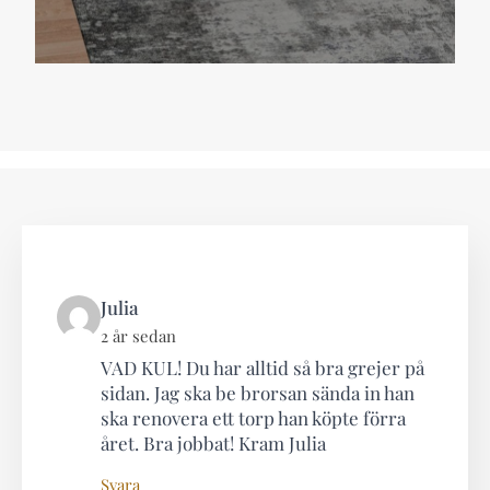
says:
Julia
2 år sedan
VAD KUL! Du har alltid så bra grejer på
sidan. Jag ska be brorsan sända in han
ska renovera ett torp han köpte förra
året. Bra jobbat! Kram Julia
Svara