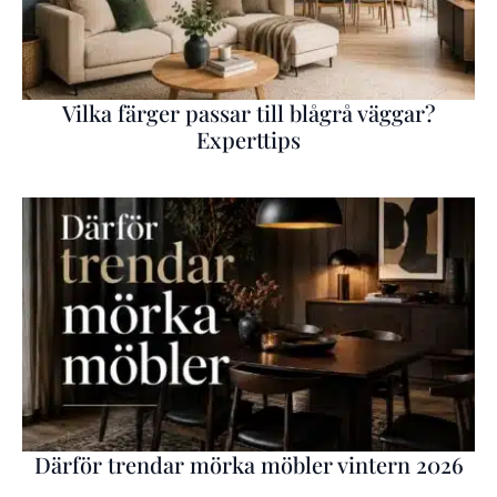
Vilka färger passar till blågrå väggar?
Experttips
Därför trendar mörka möbler vintern 2026