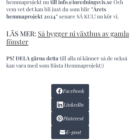
hemmaprojekt nu
till info@inredningsvis.se
Och
vem vet det kan bli just du som blir ”
Årets
hemmaprojekt 2024
” senare SÅ KUL! nu kör vi.
LÄS MER:
Så bygger ni växthus av gamla
fönster
PS! DELA gärna detta
till alla ni känner så de också
kan vara med som Bästa Hemmaprojekt:)
Facebook
LinkedIn
Pinterest
E-post