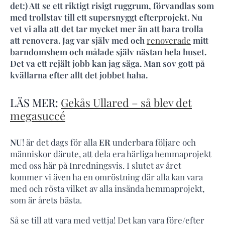
det:) Att se ett riktigt risigt ruggrum, förvandlas som
med trollstav till ett supersnyggt efterprojekt. Nu
vet vi alla att det tar mycket mer än att bara trolla
att renovera. Jag var själv med och
renoverade
mitt
barndomshem och målade själv nästan hela huset.
Det va ett rejält jobb kan jag säga. Man sov gott på
kvällarna efter allt det jobbet haha.
LÄS MER:
Gekås Ullared – så blev det
megasuccé
NU
! är det dags för alla
ER
underbara följare och
människor därute, att dela era härliga hemmaprojekt
med oss här på Inredningsvis. I slutet av året
kommer vi även ha en omröstning där alla kan vara
med och rösta vilket av alla insända hemmaprojekt,
som är årets bästa.
Så se till att vara med vettja! Det kan vara före/efter