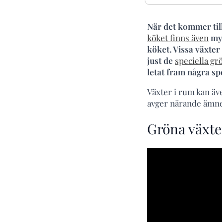
När det kommer till
köket finns även
myc
köket. Vissa växter 
just de
speciella gr
letat fram några spe
Växter i rum kan äv
avger närande ämnen
Gröna växter