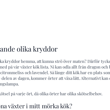
tande olika kryddor
rska kryddor hemma, att kunna strö över maten? Därför tycke
d på vår växter kök lista. Ni kan odla allt från dragon och ba
itronmeliss och lavendel. Så länge ditt kök har en plats som
 delen av dagen, kommer örter att växa lätt. Alternativt kan
ingslampa.
ötsel på varje ört, då olika örter har olika skötselbehov.
öna växter i mitt mörka kök?