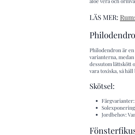
aloe vera och ormväx
LÄS MER:
Rums
Philodendr
Philodendron är en r
varianterna, medan 
dessutom lättskött o
vara toxiska, så hål
Skötsel:
Färgvarianter:
Solexponering:
Jordbehov: Va
Fönsterfikus