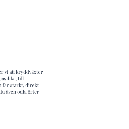
r vi att kryddväxter
silika, till
 får starkt, direkt
 du även odla örter