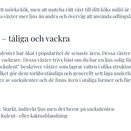
tt mörka kök, men att matcha rätt växt till ditt köks miljö är 
a växter mer ljus än andra och överväg att använda odlings
– tåliga och vackra
enter har ökat i popularitet de senaste åren. Dessa växter 
ackrare. Dessa växter trivs bäst om du har en ljus solig fö
ckulent” beskriver växter som lagrar vatten i olika struktur
vilket gör dem torkbeständiga och generellt sett låga underhå
er av suckulenter och de finns även i otaliga former och fär
 Starkt, indirekt ljus men det beror på suckulenten
ckulent- eller kaktusblandning