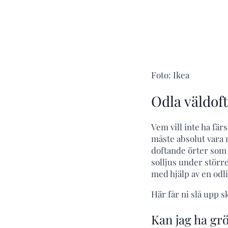
Foto: Ikea
Odla väldof
Vem vill inte ha fä
måste absolut vara me
doftande örter som c
solljus under större
med hjälp av en odl
Här får ni slå upp sk
Kan jag ha gr