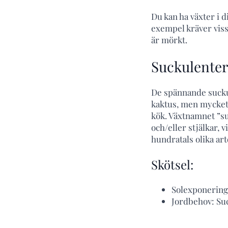
Du kan ha växter i di
exempel kräver viss
är mörkt.
Suckulenter 
De spännande suckul
kaktus, men mycket v
kök. Växtnamnet ”su
och/eller stjälkar, 
hundratals olika art
Skötsel:
Solexponering:
Jordbehov: Su