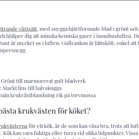
ättrande växtsätt
, med snygga hjärtformade blad i grönt och
h hjälper dig att minska kemiska gaser i inomhusluften. De
tant är mycket os i luften. Gullrankan är lättskött, enkel att 
supersnygg
 Grönt till marmorerat gult bladverk
Starkt ljus till halvskugga
lmän krukväxtblandning rik på torvmossa
bästa krukväxten för köket?
krukväxterna
för ett kök, är de som kan växa bra, trots att luf
Kök kan vara fuktiga eller torra vid olika tidpunkter. Vissa