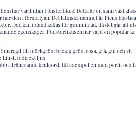
hem har varit utan Fönsterfikus! Detta är en sann växt klas
r har den i första lyan. Det latinska namnet är Ficus Elasti
ter. Den kan ibland kallas för gummiträd, då det går att ut
nande egenskaper. Fönsterfikusen har varit en populär kru
.
 Smaragd till mörkgrön; brokig grön, rosa, grå, gul och vit
 Ljust, indirekt ljus
bbt dränerande krukjord, till exempel en med perlit och t