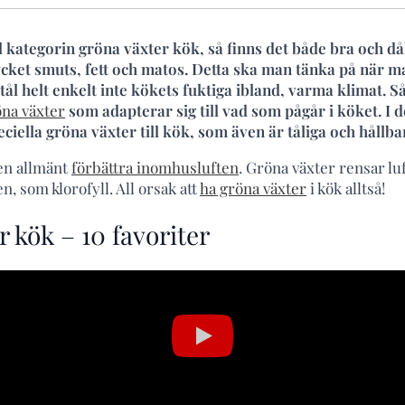
 kategorin gröna växter kök, så finns det både bra och då
ket smuts, fett och matos. Detta ska man tänka på när man
tål helt enkelt inte kökets fuktiga ibland, varma klimat. Så 
öna växter
som adapterar sig till vad som pågår i köket. I de
ciella gröna växter till kök, som även är tåliga och hållba
en allmänt
förbättra inomhusluften
. Gröna växter rensar lu
, som klorofyll. All orsak att
ha gröna växter
i kök alltså!
 kök – 10 favoriter