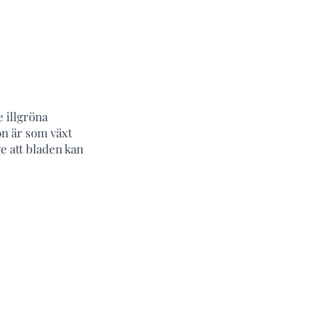
e illgröna
on är som växt
ge att bladen kan