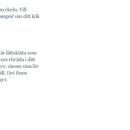
nyckeln. Till
lampor om ditt kök
är lättskötta som
nsterbräda i ditt
er, såsom sina löv
ll. Det finns
ger.