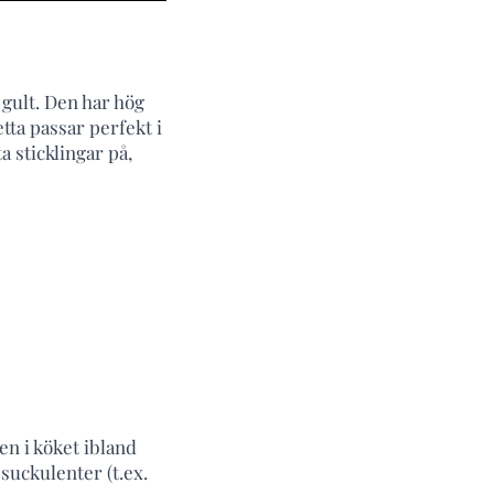
 gult. Den har hög
tta passar perfekt i
ta sticklingar på,
ten i köket ibland
 suckulenter (t.ex.