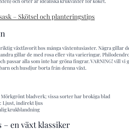
ten) och örter är idealiska krukväxter för köket.
ask – Skötsel och planteringstips
on
iktig växtfavorit hos många växtentusiaster. Några gillar d
andra gillar de med rosa eller vita varieringar. Philodendr
ch passar alla som inte har gröna fingrar. VARNING! vill vi 
l barn och husdjur borta från denna växt.
 Mörkgrönt bladverk; vissa sorter har brokiga blad
 Ljust, indirekt ljus
nlig krukblandning
 – en växt klassiker