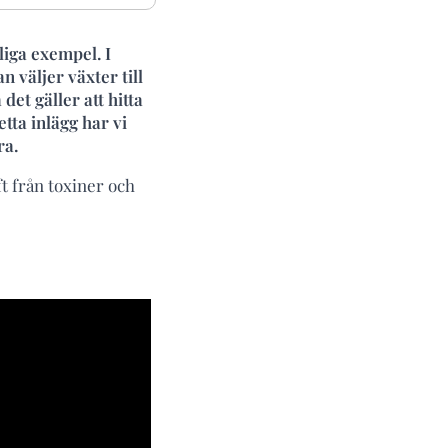
liga exempel. I
 väljer växter till
det gäller att hitta
tta inlägg har vi
ra.
ft från toxiner och