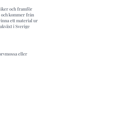
siker och framför
ca och kommer från
vinna ett material ur
kväxt i Sverige
orvmossa eller