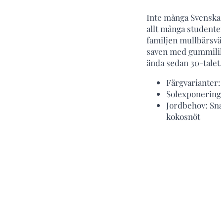
Inte många Svenska 
allt många studente
familjen mullbärsväx
saven med gummilik
ända sedan 30-talet
Färgvarianter:
Solexponering:
Jordbehov: Sna
kokosnöt