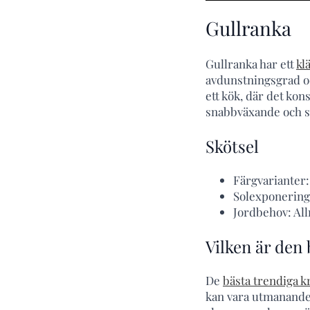
Gullranka
Gullranka har ett
kl
avdunstningsgrad oc
ett kök, där det kons
snabbväxande och 
Skötsel
Färgvarianter:
Solexponering: 
Jordbehov: Al
Vilken är den 
De
bästa trendiga 
kan vara utmanande. 