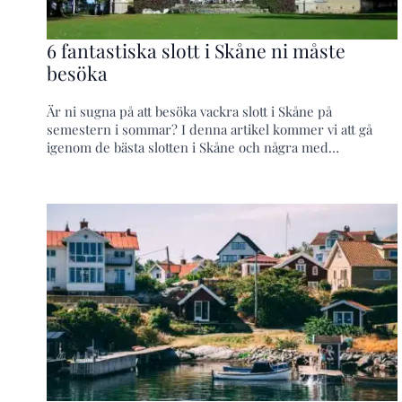
6 fantastiska slott i Skåne ni måste
besöka
Är ni sugna på att besöka vackra slott i Skåne på
semestern i sommar? I denna artikel kommer vi att gå
igenom de bästa slotten i Skåne och några med…