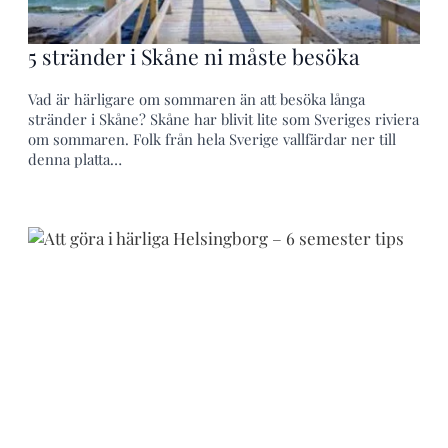
5 stränder i Skåne ni måste besöka
Vad är härligare om sommaren än att besöka långa
stränder i Skåne? Skåne har blivit lite som Sveriges riviera
om sommaren. Folk från hela Sverige vallfärdar ner till
denna platta…