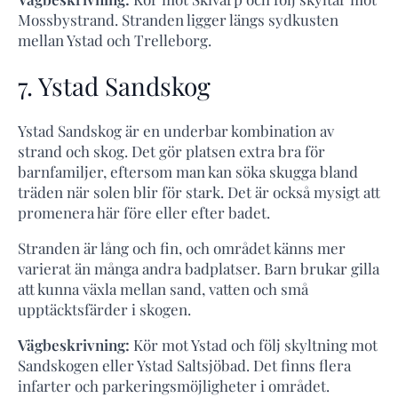
Mossbystrand. Stranden ligger längs sydkusten
mellan Ystad och Trelleborg.
7. Ystad Sandskog
Ystad Sandskog är en underbar kombination av
strand och skog. Det gör platsen extra bra för
barnfamiljer, eftersom man kan söka skugga bland
träden när solen blir för stark. Det är också mysigt att
promenera här före eller efter badet.
Stranden är lång och fin, och området känns mer
varierat än många andra badplatser. Barn brukar gilla
att kunna växla mellan sand, vatten och små
upptäcktsfärder i skogen.
Vägbeskrivning:
Kör mot Ystad och följ skyltning mot
Sandskogen eller Ystad Saltsjöbad. Det finns flera
infarter och parkeringsmöjligheter i området.