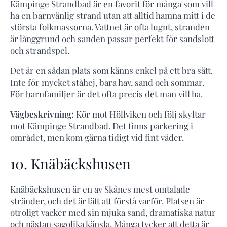
Kämpinge Strandbad är en favorit för många som vill
ha en barnvänlig strand utan att alltid hamna mitt i de
största folkmassorna. Vattnet är ofta lugnt, stranden
är långgrund och sanden passar perfekt för sandslott
och strandspel.
Det är en sådan plats som känns enkel på ett bra sätt.
Inte för mycket ståhej, bara hav, sand och sommar.
För barnfamiljer är det ofta precis det man vill ha.
Vägbeskrivning:
Kör mot Höllviken och följ skyltar
mot Kämpinge Strandbad. Det finns parkering i
området, men kom gärna tidigt vid fint väder.
10. Knäbäckshusen
Knäbäckshusen är en av Skånes mest omtalade
stränder, och det är lätt att förstå varför. Platsen är
otroligt vacker med sin mjuka sand, dramatiska natur
och nästan sagolika känsla. Många tycker att detta är