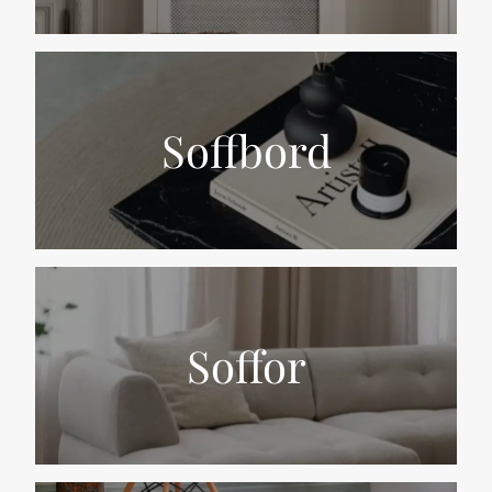
Soffbord
Soffor