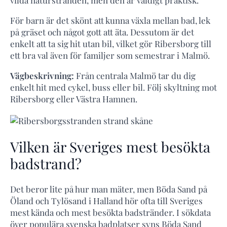
vilda naturstranden, men den är väldigt praktisk.
För barn är det skönt att kunna växla mellan bad, lek
på gräset och något gott att äta. Dessutom är det
enkelt att ta sig hit utan bil, vilket gör Ribersborg till
ett bra val även för familjer som semestrar i Malmö.
Vägbeskrivning:
Från centrala Malmö tar du dig
enkelt hit med cykel, buss eller bil. Följ skyltning mot
Ribersborg eller Västra Hamnen.
Vilken är Sveriges mest besökta
badstrand?
Det beror lite på hur man mäter, men Böda Sand på
Öland och Tylösand i Halland hör ofta till Sveriges
mest kända och mest besökta badstränder. I sökdata
över populära svenska badplatser syns Böda Sand