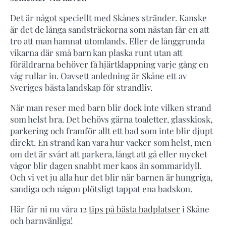
Det är något speciellt med Skånes stränder. Kanske
är det de långa sandsträckorna som nästan får en att
tro att man hamnat utomlands. Eller de långgrunda
vikarna där små barn kan plaska runt utan att
föräldrarna behöver få hjärtklappning varje gång en
våg rullar in. Oavsett anledning är Skåne ett av
Sveriges bästa landskap för strandliv.
När man reser med barn blir dock inte vilken strand
som helst bra. Det behövs gärna toaletter, glasskiosk,
parkering och framför allt ett bad som inte blir djupt
direkt. En strand kan vara hur vacker som helst, men
om det är svårt att parkera, långt att gå eller mycket
vågor blir dagen snabbt mer kaos än sommaridyll.
Och vi vet ju alla hur det blir när barnen är hungriga,
sandiga och någon plötsligt tappat ena badskon.
Här får ni nu våra 12
tips på bästa badplatser
i Skåne
och barnvänliga!