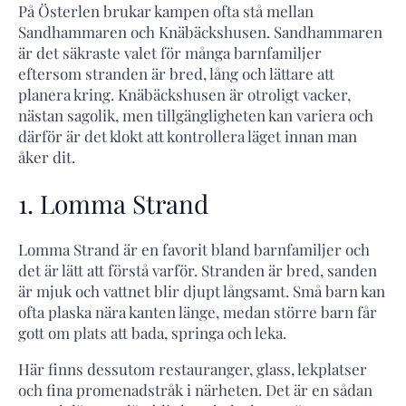
På Österlen brukar kampen ofta stå mellan
Sandhammaren och Knäbäckshusen. Sandhammaren
är det säkraste valet för många barnfamiljer
eftersom stranden är bred, lång och lättare att
planera kring. Knäbäckshusen är otroligt vacker,
nästan sagolik, men tillgängligheten kan variera och
därför är det klokt att kontrollera läget innan man
åker dit.
1. Lomma Strand
Lomma Strand är en favorit bland barnfamiljer och
det är lätt att förstå varför. Stranden är bred, sanden
är mjuk och vattnet blir djupt långsamt. Små barn kan
ofta plaska nära kanten länge, medan större barn får
gott om plats att bada, springa och leka.
Här finns dessutom restauranger, glass, lekplatser
och fina promenadstråk i närheten. Det är en sådan