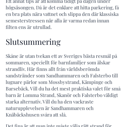
Ett annat tips är att komma tidigt på dagen under
högsäsongen. Då är det enklare att hitta parkering, få
en bra plats nära vattnet och slippa den där klassiska
semesterstressen när alla är varma redan innan
filten ens är utrullad.
Slutsummering
Skåne är utan tvekan ett av Sveriges bästa resmål på
sommaren, speciellt för barnfamiljer som älskar
strandliv. Här finns allt från världsberömda
sandstränder som Sandhammaren och Falsterbo till
lugnare pärlor som Mossbystrand, Kämpinge och
Barsebäck. Vill du ha det mest praktiska valet för små
barn är Lomma Strand, Skanör och Falsterbo väldigt
starka alternativ. Vill du ha den vackraste
naturupplevelsen är Sandhammaren och
Knäbäckshusen svåra att slå.
Det fina är att man inte måste välja rätt strand för