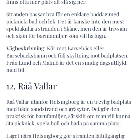
finns ofta mer plats att slå sig ner.
Stranden passar bra för en enklare baddag med
picknick, bad och lek. Det är kanske inte den mest
spektakulära stranden i Skåne, men den är trivsam
och skön för barnfamiljer som vill ha lugn.
Vägbeskrivning:
Kör mot Barsebäck eller
Barsebäckshamn och följ skyltning mot badplatsen.
Från Lund och Malmö är det en smidig dagsutflykt
med bil.
12. Råå Vallar
Råå Vallar utanför Helsingborg är en trevlig badplats
med både sandstrand och gräsytor. Det gör den
praktisk för barnfamiljer, särskilt om man vill kunna
äta picknick, spela boll och bada på samma plats.
Läget nära Helsingborg gör stranden lättillgänglig