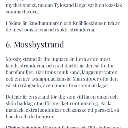
mycket starkt, medan Tylösand länge varit en klassisk
sommarfavorit.
I Skåne är Sandhammaren och Knäbäckshusen två av
de mest omskrivna och sökta stränderna.
6. Mossbystrand
Mossbystrand är lite lugnare än flera av de mest
kända stränderna, och just därför är den så fin för
barnfamiljer. Här finns mjuk sand, långgrunt vatten
och en mer avslappnad känsla. Man slipper ofta den
värsta trängseln, även under fina sommardagar.
Det här är en strand för dig som vill ha en enkel och
skön baddag utan för mycket runtomkring. Packa
matsäck, extra handdukar och kanske ett parasoll, så
har du allt du behöver.
Vägbeskrivning:
Kör mot Skivarp och följ skyltar mot