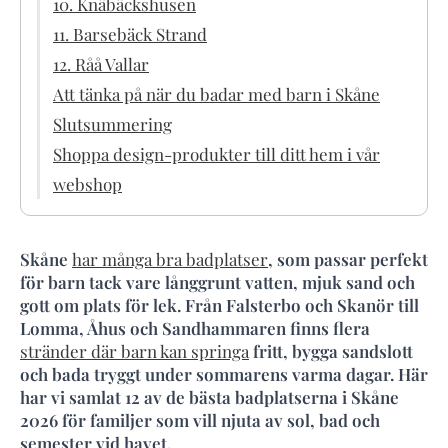
10. Knäbäckshusen
11. Barsebäck Strand
12. Råå Vallar
Att tänka på när du badar med barn i Skåne
Slutsummering
Shoppa design-produkter till ditt hem i vår
webshop
Skåne
har många bra badplatser
, som passar perfekt
för barn tack vare långgrunt vatten, mjuk sand och
gott om plats för lek. Från Falsterbo och Skanör till
Lomma, Åhus och Sandhammaren finns flera
stränder där barn kan springa
fritt, bygga sandslott
och bada tryggt under sommarens varma dagar. Här
har vi samlat 12 av de bästa badplatserna i Skåne
2026 för familjer som vill njuta av sol, bad och
semester vid havet.