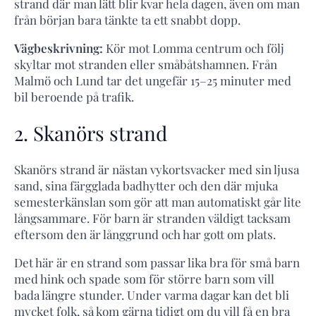
strand där man lätt blir kvar hela dagen, även om man
från början bara tänkte ta ett snabbt dopp.
Vägbeskrivning:
Kör mot Lomma centrum och följ
skyltar mot stranden eller småbåtshamnen. Från
Malmö och Lund tar det ungefär 15–25 minuter med
bil beroende på trafik.
2. Skanörs strand
Skanörs strand är nästan vykortsvacker med sin ljusa
sand, sina färgglada badhytter och den där mjuka
semesterkänslan som gör att man automatiskt går lite
långsammare. För barn är stranden väldigt tacksam
eftersom den är långgrund och har gott om plats.
Det här är en strand som passar lika bra för små barn
med hink och spade som för större barn som vill
bada längre stunder. Under varma dagar kan det bli
mycket folk, så kom gärna tidigt om du vill få en bra