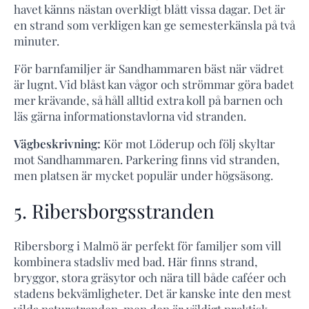
havet känns nästan overkligt blått vissa dagar. Det är
en strand som verkligen kan ge semesterkänsla på två
minuter.
För barnfamiljer är Sandhammaren bäst när vädret
är lugnt. Vid blåst kan vågor och strömmar göra badet
mer krävande, så håll alltid extra koll på barnen och
läs gärna informationstavlorna vid stranden.
Vägbeskrivning:
Kör mot Löderup och följ skyltar
mot Sandhammaren. Parkering finns vid stranden,
men platsen är mycket populär under högsäsong.
5. Ribersborgsstranden
Ribersborg i Malmö är perfekt för familjer som vill
kombinera stadsliv med bad. Här finns strand,
bryggor, stora gräsytor och nära till både caféer och
stadens bekvämligheter. Det är kanske inte den mest