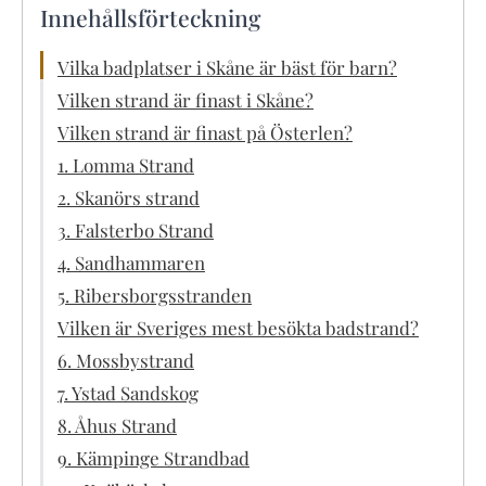
Innehållsförteckning
Vilka badplatser i Skåne är bäst för barn?
Vilken strand är finast i Skåne?
Vilken strand är finast på Österlen?
1. Lomma Strand
2. Skanörs strand
3. Falsterbo Strand
4. Sandhammaren
5. Ribersborgsstranden
Vilken är Sveriges mest besökta badstrand?
6. Mossbystrand
7. Ystad Sandskog
8. Åhus Strand
9. Kämpinge Strandbad