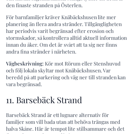
den finaste stranden på Österlen.
För barnfamiljer kräver Knäbäckshusen lite mer
planering än flera andra stränder. Tillgängligheten
har periodvis varit begränsad efter erosion och
stormskador, så kontrollera alltid aktuell information
innan du åker. Om det är svårt att ta sig ner finns
andra fina stränder i närheten.
Vägbeskrivning:
Kör mot Rörum eller Stenshuvud
och följ lokala skyltar mot Knäbäckshusen. Var
beredd på att parkering och väg ner till stranden kan
vara begränsad.
11. Barsebäck Strand
Barsebäck Strand är ett lugnare alternativ för
familjer som vill bada utan att behöva trängas med
halva Skåne. Här är tempot lite stillsammare och det