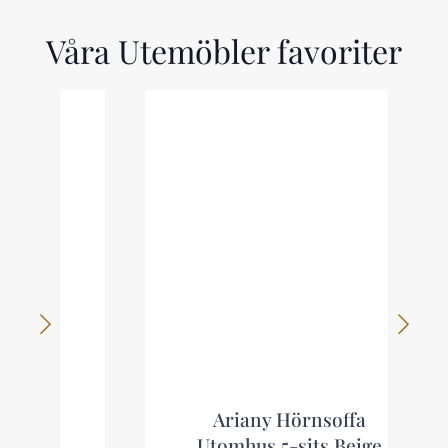
Våra Utemöbler favoriter
Ariany Hörnsoffa
Utomhus 5-sits Beige