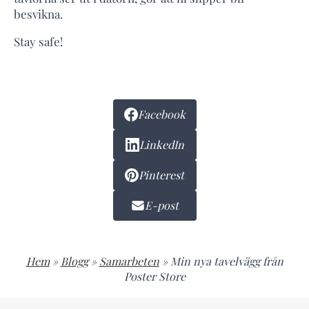
besvikna.
Stay safe!
Facebook
LinkedIn
Pinterest
E-post
Hem
»
Blogg
»
Samarbeten
»
Min nya tavelvägg från
Poster Store