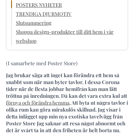
POSTERS NYHETER
TRENDIGA DJURMOTIV
Slutsummering
Shoppa design-produkter till ditt hem i vår
webshop
(I samarbete med Poster Store)
Jag brukar säga att inget kan förändra ett hem så
snabbt som när man byter tavlor. I dessa Corona
tider när de flesta jobbar hemifrån kan man lätt
tröttna på inredningen. Då kan det vara extra kul att
förnya och förändra hemma
. Att byta ut några tavlor i
olika rum kan göra mirakulös skillnad. Jag visar i
detta inlägget upp min nya exotiska tavelvägg från
Poster Store Jag saknar att resa något abnormt och
det är svårt ta in att den friheten är helt borta nu.