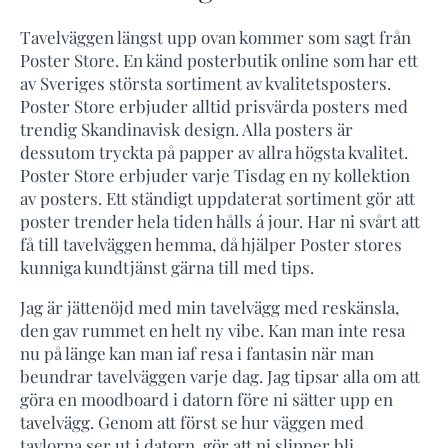
Tavelväggen längst upp ovan kommer som sagt från
Poster Store. En känd posterbutik online som har ett
av Sveriges största sortiment av kvalitetsposters.
Poster Store erbjuder alltid prisvärda posters med
trendig Skandinavisk design. Alla posters är
dessutom tryckta på papper av allra högsta kvalitet.
Poster Store erbjuder varje Tisdag en ny kollektion
av posters. Ett ständigt uppdaterat sortiment gör att
poster trender hela tiden hålls á jour. Har ni svårt att
få till tavelväggen hemma, då hjälper Poster stores
kunniga kundtjänst gärna till med tips.
Jag är jättenöjd med min tavelvägg med reskänsla,
den gav rummet en helt ny vibe. Kan man inte resa
nu på länge kan man iaf resa i fantasin när man
beundrar tavelväggen varje dag. Jag tipsar alla om att
göra en moodboard i datorn före ni sätter upp en
tavelvägg. Genom att först se hur väggen med
tavlorna ser ut i datorn, gör att ni slipper bli