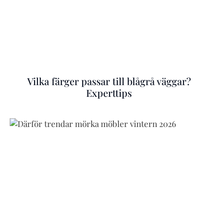
Vilka färger passar till blågrå väggar?
Experttips