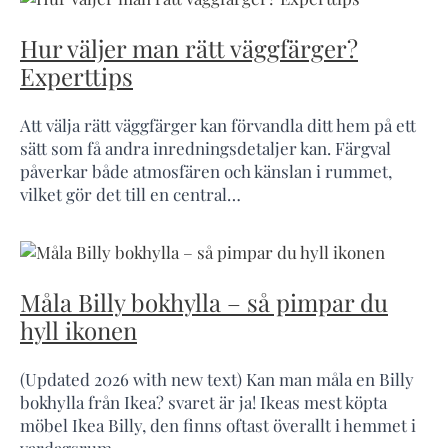
Hur väljer man rätt väggfärger?
Experttips
Att välja rätt väggfärger kan förvandla ditt hem på ett
sätt som få andra inredningsdetaljer kan. Färgval
påverkar både atmosfären och känslan i rummet,
vilket gör det till en central…
Måla Billy bokhylla – så pimpar du
hyll ikonen
(Updated 2026 with new text) Kan man måla en Billy
bokhylla från Ikea? svaret är ja! Ikeas mest köpta
möbel Ikea Billy, den finns oftast överallt i hemmet i