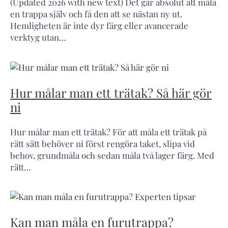
(Updated 2026 with new text) Det går absolut att måla
en trappa själv och få den att se nästan ny ut.
Hemligheten är inte dyr färg eller avancerade
verktyg utan…
Hur målar man ett trätak? Så här gör
ni
Hur målar man ett trätak? För att måla ett trätak på
rätt sätt behöver ni först rengöra taket, slipa vid
behov, grundmåla och sedan måla två lager färg. Med
rätt…
Kan man måla en furutrappa?