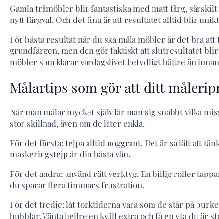
Gamla trämöbler blir fantastiska med matt färg, särskilt
nytt färgval. Och det fina är att resultatet alltid blir uni
För bästa resultat när du ska måla möbler är det bra att
grundfärgen, men den gör faktiskt att slutresultatet bli
möbler som klarar vardagslivet betydligt bättre än innan
Målartips som gör att ditt målerip
När man målar mycket själv lär man sig snabbt vilka miss
stor skillnad, även om de låter enkla.
För det första: tejpa alltid noggrant. Det är så lätt att t
maskeringstejp är din bästa vän.
För det andra: använd rätt verktyg. En billig roller tapp
du sparar flera timmars frustration.
För det tredje: låt torktiderna vara som de står på burken
bubblar. Vänta hellre en kväll extra och få en yta du är sto