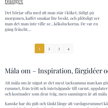
budget
Det börjar ofta med att man står i köket, tidigt på
morgonen, kaffet smakar lite beskt, och plötsligt ser
man det man inte ville se…köksluckorna. De var en
gång fräscht…
1
2
3
4
Måla om – Inspiration, färgidéer o
Att måla om är något av det mest tacksamma man kan gör
rummet, från trött och intetsägande till varmt, uppdate
och kostnader som drar iväg, men sanningen är att måla
Kanske har du gått och tänkt länge att vardagsrummet känn