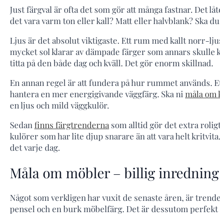
Just färgval är ofta det som gör att många fastnar. Det l
det vara varm ton eller kall? Matt eller halvblank? Ska du 
Ljus är det absolut viktigaste. Ett rum med kallt norr-lj
mycket sol klarar av dämpade färger som annars skulle 
titta på den både dag och kväll. Det gör enorm skillnad.
En annan regel är att fundera på hur rummet används. Et
hantera en mer energigivande väggfärg. Ska ni
måla om 
en ljus och mild väggkulör.
Sedan
finns färgtrenderna
som alltid gör det extra roli
kulörer som har lite djup snarare än att vara helt kritvit
det varje dag.
Måla om möbler – billig inredning
Något som verkligen har vuxit de senaste åren, är tren
pensel och en burk möbelfärg. Det är dessutom perfekt för