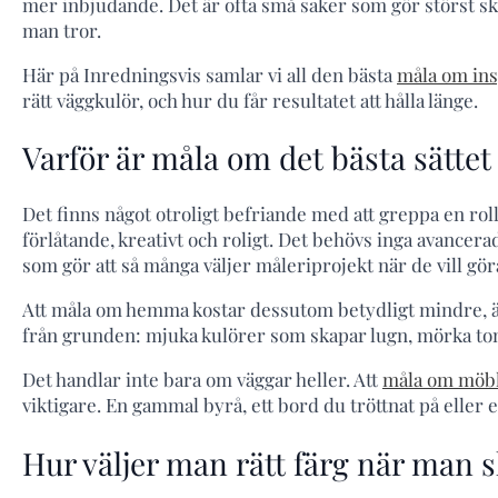
mer inbjudande. Det är ofta små saker som gör störst s
man tror.
Här på Inredningsvis samlar vi all den bästa
måla om ins
rätt väggkulör, och hur du får resultatet att hålla länge.
Varför är måla om det bästa sättet
Det finns något otroligt befriande med att greppa en rol
förlåtande, kreativt och roligt. Det behövs inga avancer
som gör att så många väljer måleriprojekt när de vill g
Att måla om hemma kostar dessutom betydligt mindre, än 
från grunden: mjuka kulörer som skapar lugn, mörka to
Det handlar inte bara om väggar heller. Att
måla om möb
viktigare. En gammal byrå, ett bord du tröttnat på eller 
Hur väljer man rätt färg när man 