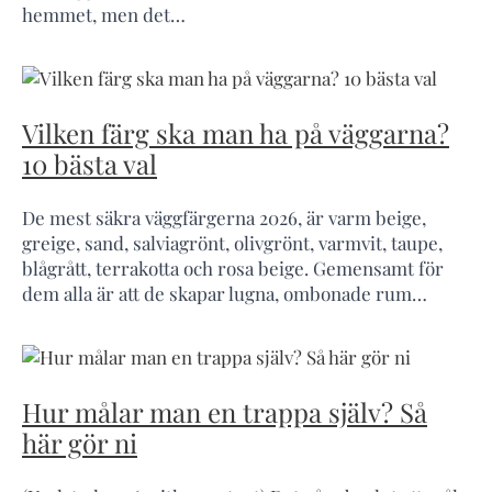
hemmet, men det…
Vilken färg ska man ha på väggarna?
10 bästa val
De mest säkra väggfärgerna 2026, är varm beige,
greige, sand, salviagrönt, olivgrönt, varmvit, taupe,
blågrått, terrakotta och rosa beige. Gemensamt för
dem alla är att de skapar lugna, ombonade rum…
Hur målar man en trappa själv? Så
här gör ni