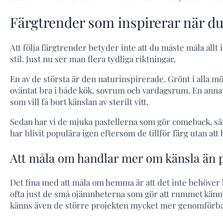
Färgtrender som inspirerar när du
Att följa färgtrender betyder inte att du måste måla allt
stil. Just nu ser man flera tydliga riktningar.
En av de största är den naturinspirerade. Grönt i alla m
oväntat bra i både kök, sovrum och vardagsrum. En annan
som vill få bort känslan av sterilt vitt.
Sedan har vi de mjuka pastellerna som gör comeback, särsk
har blivit populära igen eftersom de tillför färg utan att b
Att måla om handlar mer om känsla än 
Det fina med att måla om hemma är att det inte behöver bl
ofta just de små ojämnheterna som gör att rummet känns 
känns även de större projekten mycket mer genomförba