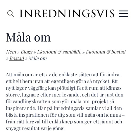
Search
for:
Måla om
Hem
»
Blogg
»
Ekonomi & samhälle
»
Ekonomi & bostad
»
Bostad
»
Måla om
Att måla om är ett av de enklaste sätten att förändra
ett helt hem utan att egentligen göra så mycket. Ett
nytt lager väggfärg kan plötsligt få ett rum att kännas
större, lugnare eller mer levande, och det är just den
förvandlingskraften som gör måla om-projekt så
inspirerande. Här på Inredningsvis samlar vi all den
bästa inspirationen för dig som vill måla om hemma –
från rätt färgval till enkla knep som ger ett jämnt och
snyggt resultat varje gång.