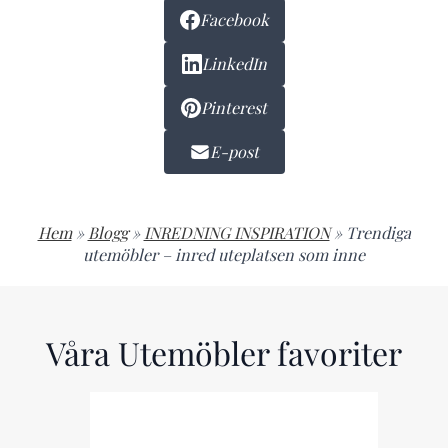
Facebook
LinkedIn
Pinterest
E-post
Hem
»
Blogg
»
INREDNING INSPIRATION
»
Trendiga
utemöbler – inred uteplatsen som inne
Våra Utemöbler favoriter