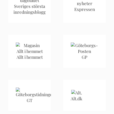
Sveriges största
Expressen
inredningsblogg
Allt i hemmet
GP
Alt.dk
GT