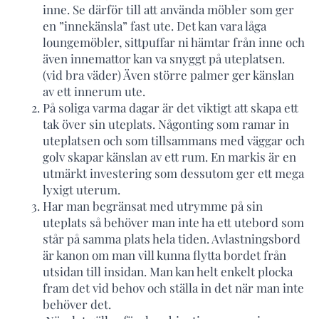
inne. Se därför till att använda möbler som ger
en ”innekänsla” fast ute. Det kan vara låga
loungemöbler, sittpuffar ni hämtar från inne och
även innemattor kan va snyggt på uteplatsen.
(vid bra väder) Även större palmer ger känslan
av ett innerum ute.
På soliga varma dagar är det viktigt att skapa ett
tak över sin uteplats. Någonting som ramar in
uteplatsen och som tillsammans med väggar och
golv skapar känslan av ett rum. En markis är en
utmärkt investering som dessutom ger ett mega
lyxigt uterum.
Har man begränsat med utrymme på sin
uteplats så behöver man inte ha ett utebord som
står på samma plats hela tiden. Avlastningsbord
är kanon om man vill kunna flytta bordet från
utsidan till insidan. Man kan helt enkelt plocka
fram det vid behov och ställa in det när man inte
behöver det.