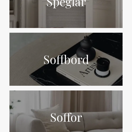
Speglar
Soffbord
Soffor