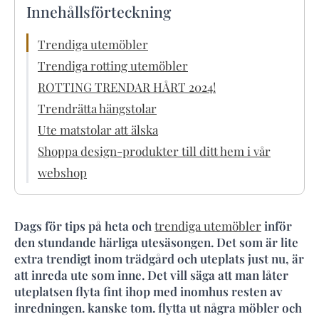
Innehållsförteckning
Trendiga utemöbler
Trendiga rotting utemöbler
ROTTING TRENDAR HÅRT 2024!
Trendrätta hängstolar
Ute matstolar att älska
Shoppa design-produkter till ditt hem i vår
webshop
Dags för tips på heta och
trendiga utemöbler
inför
den stundande härliga utesäsongen. Det som är lite
extra trendigt inom trädgård och uteplats just nu, är
att inreda ute som inne. Det vill säga att man låter
uteplatsen flyta fint ihop med inomhus resten av
inredningen. kanske tom. flytta ut några möbler och