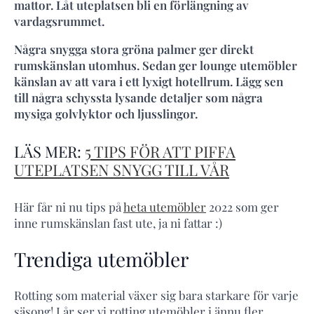
mattor. Låt uteplatsen bli en förlängning av
vardagsrummet.
Några snygga stora gröna palmer ger direkt
rumskänslan utomhus. Sedan ger lounge utemöbler
känslan av att vara i ett lyxigt hotellrum. Lägg sen
till några schyssta lysande detaljer som några
mysiga golvlyktor och ljusslingor.
LÄS MER:
5 TIPS FÖR ATT PIFFA
UTEPLATSEN SNYGG TILL VÅR
Här får ni nu tips på
heta utemöbler
2022 som ger
inne rumskänslan fast ute, ja ni fattar :)
Trendiga utemöbler
Rotting som material växer sig bara starkare för varje
säsong! I år ser vi rotting utemöbler i ännu fler