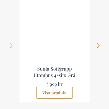
Sonia Soffgrupp
Ar
Utomhus 4-sits Grå
Utom
5 999 kr
Visa produkt