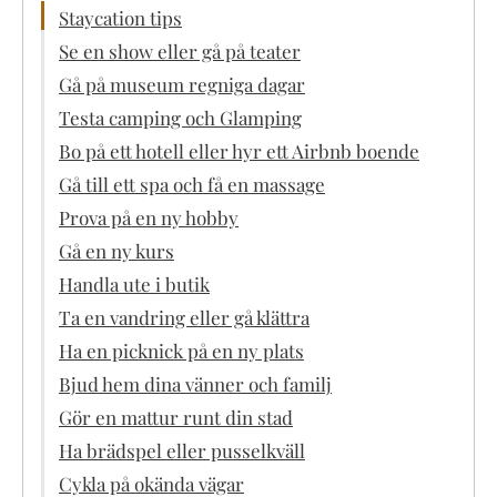
Staycation tips
Se en show eller gå på teater
Gå på museum regniga dagar
Testa camping och Glamping
Bo på ett hotell eller hyr ett Airbnb boende
Gå till ett spa och få en massage
Prova på en ny hobby
Gå en ny kurs
Handla ute i butik
Ta en vandring eller gå klättra
Ha en picknick på en ny plats
Bjud hem dina vänner och familj
Gör en mattur runt din stad
Ha brädspel eller pusselkväll
Cykla på okända vägar