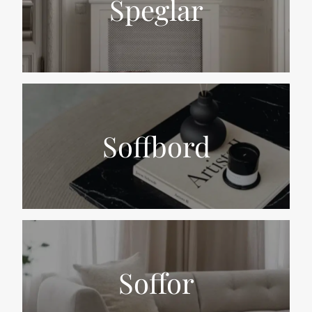
Speglar
Soffbord
Soffor