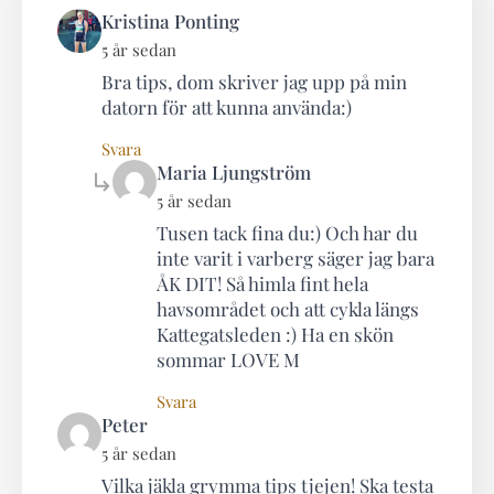
says:
Kristina Ponting
5 år sedan
Bra tips, dom skriver jag upp på min
datorn för att kunna använda:)
Svara
says:
Maria Ljungström
5 år sedan
Tusen tack fina du:) Och har du
inte varit i varberg säger jag bara
ÅK DIT! Så himla fint hela
havsområdet och att cykla längs
Kattegatsleden :) Ha en skön
sommar LOVE M
Svara
says:
Peter
5 år sedan
Vilka jäkla grymma tips tjejen! Ska testa