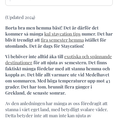
(Updated 2024)
Borta bra men hemma bäst! Det är därför det
kommer så många
kul staycation tips
numer. Det har
blivit trendigt att
fira semester hemma
istället för
utomlands. Det är dags för Staycation!
Vi behöver inte alltid åka till
exotiska och spännande
destinationer
för att njuta av semestern. Det finns
faktiskt många fördelar med att stanna hemma och
koppla av. Det blir allt varmare ute vid Medelhavet
om sommaren. Med höga temperaturer upp mot 43
grader. Det har tom. brunnit flera gånger i
Grekland, de senaste somrar.
Av den anledningen har många av oss föredragit att
stanna i vårt eget land, med betydligt svalare väder.
Detta betyder inte att man inte kan njuta av