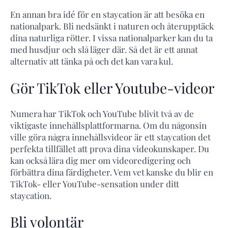
En annan bra idé för en staycation är att besöka en
nationalpark. Bli nedsänkt i naturen och återupptäck
dina naturliga rötter. I vissa nationalparker kan du ta
med husdjur och slå läger där. Så det är ett annat
alternativ att tänka på och det kan vara kul.
Gör TikTok eller Youtube-videor
Numera har TikTok och YouTube blivit två av de
viktigaste innehållsplattformarna. Om du någonsin
ville göra några innehållsvideor är ett staycation det
perfekta tillfället att prova dina videokunskaper. Du
kan också lära dig mer om videoredigering och
förbättra dina färdigheter. Vem vet kanske du blir en
TikTok- eller YouTube-sensation under ditt
staycation.
Bli volontär