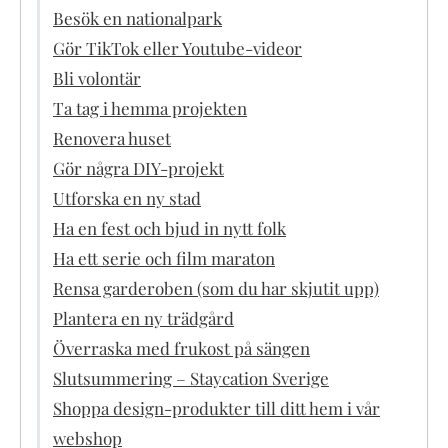
Besök en nationalpark
Gör TikTok eller Youtube-videor
Bli volontär
Ta tag i hemma projekten
Renovera huset
Gör några DIY-projekt
Utforska en ny stad
Ha en fest och bjud in nytt folk
Ha ett serie och film maraton
Rensa garderoben (som du har skjutit upp)
Plantera en ny trädgård
Överraska med frukost på sängen
Slutsummering – Staycation Sverige
Shoppa design-produkter till ditt hem i vår
webshop