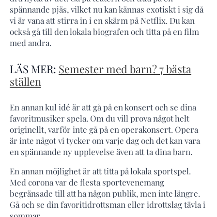
spännande pjäs, vilket nu kan kännas exotiskt i sig då
vi är vana att stirra in i en skärm på Netflix. Du kan
också gå till den lokala biografen och titta på en film
med andra.
LÄS MER:
Semester med barn? 7 bästa
ställen
En annan kul idé är att gå på en konsert och se dina
favoritmusiker spela. Om du vill prova något helt
originellt, varför inte gå på en operakonsert. Opera
är inte något vi tycker om varje dag och det kan vara
en spännande ny upplevelse även att ta dina barn.
En annan möjlighet är att titta på lokala sportspel.
Med corona var de flesta sportevenemang
begränsade till att ha någon publik, men inte längre.
Gå och se din favoritidrottsman eller idrottslag tävla i
sommar.