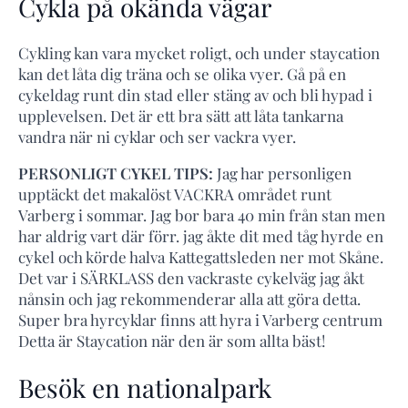
Cykla på okända vägar
Cykling kan vara mycket roligt, och under staycation
kan det låta dig träna och se olika vyer. Gå på en
cykeldag runt din stad eller stäng av och bli hypad i
upplevelsen. Det är ett bra sätt att låta tankarna
vandra när ni cyklar och ser vackra vyer.
PERSONLIGT CYKEL TIPS:
Jag har personligen
upptäckt det makalöst VACKRA området runt
Varberg i sommar. Jag bor bara 40 min från stan men
har aldrig vart där förr. jag åkte dit med tåg hyrde en
cykel och körde halva Kattegattsleden ner mot Skåne.
Det var i SÄRKLASS den vackraste cykelväg jag åkt
nånsin och jag rekommenderar alla att göra detta.
Super bra hyrcyklar finns att hyra i Varberg centrum
Detta är Staycation när den är som allta bäst!
Besök en nationalpark