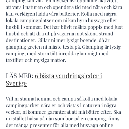
Camping kan vara en mycket avkopplande aktivitet,
att vara i naturen och spendera tid med nära och kära
kan verkligen ladda våra batterier. Kolla med några
lokala campingplatser om ni kan hyra husvagn eller
husbil i sommar. Det har blivit mäkta poppis med just
husbil och att dra ut på vägarna mot sköna strand
destinationer. Gillar ni mer lyxigt boende, då är
glamping grejen ni måste testa på. Glamping är lyxig
camping, med stora tält inredda glammigt med
textilier och mysiga mattor.
LÄS MER:
6 bästa vandringsleder i
Sverige
Vill ni stanna hemma och campa så kolla med lokala
campingparker nära er och vistas i naturen i några
veckor, ni kommer garanterat att må bättre efter. Ska
ni istället hälsa på nån som bor på en camping, finns
det många presenter för alla med husvagn online