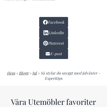
Facebook
LinkedIn
Pinterest
E-post
Hem
»
Blogg
»
Jul
»
Så stylar du snyggt med julväxter –
Experttips
Våra Utemöbler favoriter