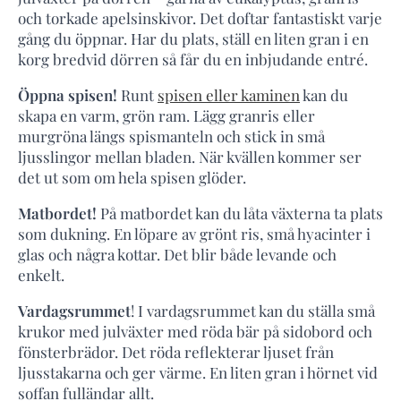
och torkade apelsinskivor. Det doftar fantastiskt varje
gång du öppnar. Har du plats, ställ en liten gran i en
korg bredvid dörren så får du en inbjudande entré.
Öppna spisen!
Runt
spisen eller kaminen
kan du
skapa en varm, grön ram. Lägg granris eller
murgröna längs spismanteln och stick in små
ljusslingor mellan bladen. När kvällen kommer ser
det ut som om hela spisen glöder.
Matbordet!
På matbordet kan du låta växterna ta plats
som dukning. En löpare av grönt ris, små hyacinter i
glas och några kottar. Det blir både levande och
enkelt.
Vardagsrummet
! I vardagsrummet kan du ställa små
krukor med julväxter med röda bär på sidobord och
fönsterbrädor. Det röda reflekterar ljuset från
ljusstakarna och ger värme. En liten gran i hörnet vid
soffan fulländar allt.