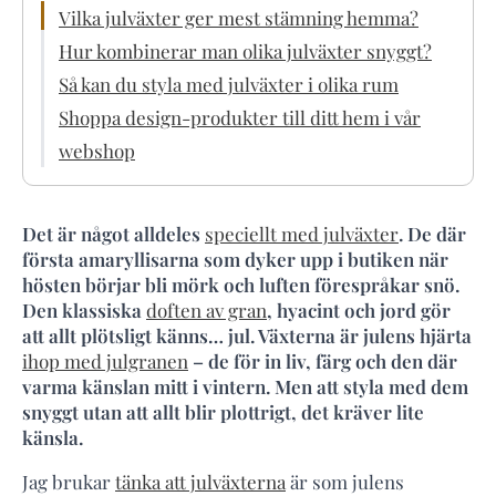
Vilka julväxter ger mest stämning hemma?
Hur kombinerar man olika julväxter snyggt?
Så kan du styla med julväxter i olika rum
Shoppa design-produkter till ditt hem i vår
webshop
Det är något alldeles
speciellt med julväxter
. De där
första amaryllisarna som dyker upp i butiken när
hösten börjar bli mörk och luften förespråkar snö.
Den klassiska
doften av gran
, hyacint och jord gör
att allt plötsligt känns… jul. Växterna är julens hjärta
ihop med julgranen
– de för in liv, färg och den där
varma känslan mitt i vintern. Men att styla med dem
snyggt utan att allt blir plottrigt, det kräver lite
känsla.
Jag brukar
tänka att julväxterna
är som julens