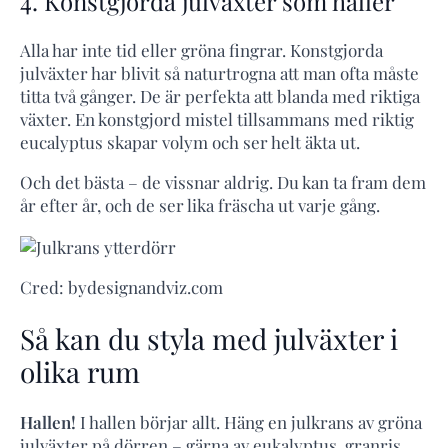
4. Konstgjorda julväxter som håller
Alla har inte tid eller gröna fingrar. Konstgjorda
julväxter har blivit så naturtrogna att man ofta måste
titta två gånger. De är perfekta att blanda med riktiga
växter. En konstgjord mistel tillsammans med riktig
eucalyptus skapar volym och ser helt äkta ut.
Och det bästa – de vissnar aldrig. Du kan ta fram dem
år efter år, och de ser lika fräscha ut varje gång.
Cred: bydesignandviz.com
Så kan du styla med julväxter i
olika rum
Hallen!
I hallen börjar allt. Häng en julkrans av gröna
julväxter på dörren – gärna av eukalyptus, granris