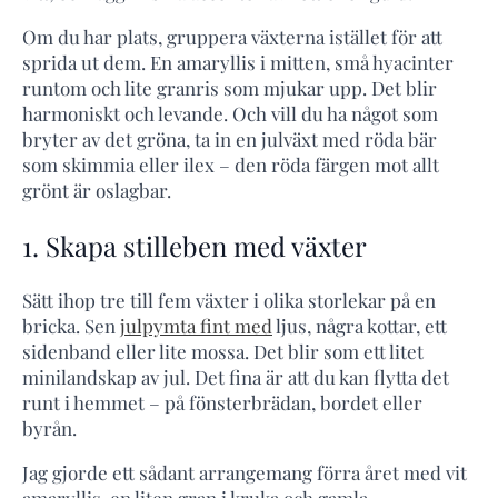
Om du har plats, gruppera växterna istället för att
sprida ut dem. En amaryllis i mitten, små hyacinter
runtom och lite granris som mjukar upp. Det blir
harmoniskt och levande. Och vill du ha något som
bryter av det gröna, ta in en julväxt med röda bär
som skimmia eller ilex – den röda färgen mot allt
grönt är oslagbar.
1. Skapa stilleben med växter
Sätt ihop tre till fem växter i olika storlekar på en
bricka. Sen
julpymta fint med
ljus, några kottar, ett
sidenband eller lite mossa. Det blir som ett litet
minilandskap av jul. Det fina är att du kan flytta det
runt i hemmet – på fönsterbrädan, bordet eller
byrån.
Jag gjorde ett sådant arrangemang förra året med vit