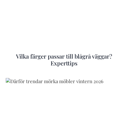
Vilka färger passar till blågrå väggar?
Experttips