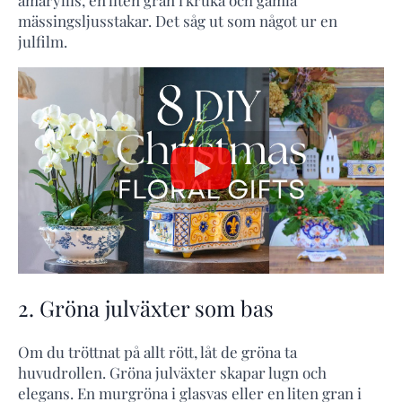
amaryllis, en liten gran i kruka och gamla
mässingsljusstakar. Det såg ut som något ur en
julfilm.
2. Gröna julväxter som bas
Om du tröttnat på allt rött, låt de gröna ta
huvudrollen. Gröna julväxter skapar lugn och
elegans. En murgröna i glasvas eller en liten gran i