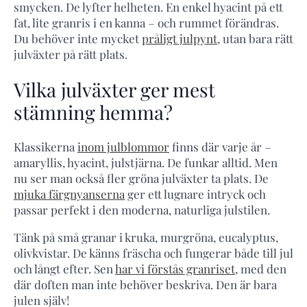
smycken. De lyfter helheten. En enkel hyacint på ett
fat, lite granris i en kanna – och rummet förändras.
Du behöver inte mycket
pråligt julpynt
, utan bara rätt
julväxter på rätt plats.
Vilka julväxter ger mest
stämning hemma?
Klassikerna
inom julblommor
finns där varje år –
amaryllis, hyacint, julstjärna. De funkar alltid. Men
nu ser man också fler gröna julväxter ta plats. De
mjuka färgnyanserna
ger ett lugnare intryck och
passar perfekt i den moderna, naturliga julstilen.
Tänk på små granar i kruka, murgröna, eucalyptus,
olivkvistar. De känns fräscha och fungerar både till jul
och långt efter. Sen
har vi förstås granriset
, med den
där doften man inte behöver beskriva. Den är bara
julen själv!