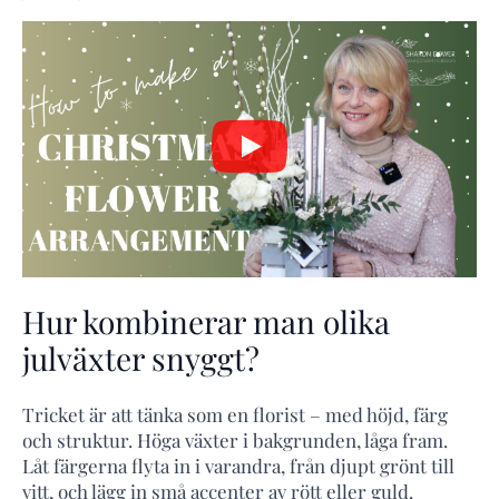
Hur kombinerar man olika
julväxter snyggt?
Tricket är att tänka som en florist – med höjd, färg
och struktur. Höga växter i bakgrunden, låga fram.
Låt färgerna flyta in i varandra, från djupt grönt till
vitt, och lägg in små accenter av rött eller guld.