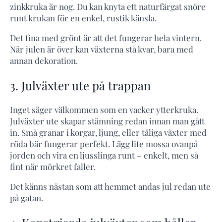
zinkkruka är nog. Du kan knyta ett naturfärgat snöre
runt krukan för en enkel, rustik känsla.
Det fina med grönt är att det fungerar hela vintern.
När julen är över kan växterna stå kvar, bara med
annan dekoration.
3. Julväxter ute på trappan
Inget säger välkommen som en vacker ytterkruka.
Julväxter ute skapar stämning redan innan man gått
in. Små granar i korgar, ljung, eller tåliga växter med
röda bär fungerar perfekt. Lägg lite mossa ovanpå
jorden och vira en ljusslinga runt – enkelt, men så
fint när mörkret faller.
Det känns nästan som att hemmet andas jul redan ute
på gatan.