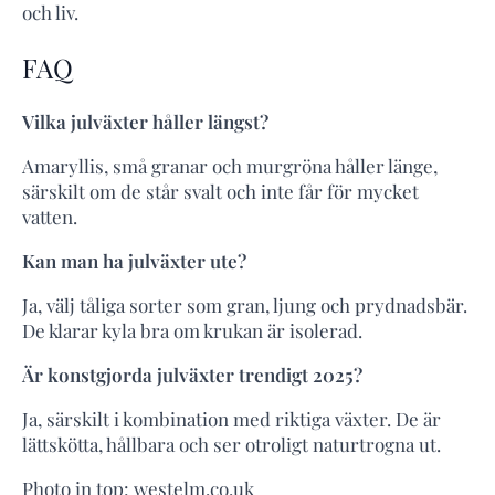
och liv.
FAQ
Vilka julväxter håller längst?
Amaryllis, små granar och murgröna håller länge,
särskilt om de står svalt och inte får för mycket
vatten.
Kan man ha julväxter ute?
Ja, välj tåliga sorter som gran, ljung och prydnadsbär.
De klarar kyla bra om krukan är isolerad.
Är konstgjorda julväxter trendigt 2025?
Ja, särskilt i kombination med riktiga växter. De är
lättskötta, hållbara och ser otroligt naturtrogna ut.
Photo in top: westelm.co.uk