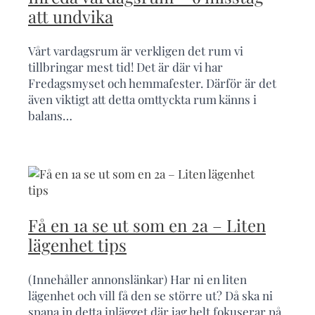
att undvika
Vårt vardagsrum är verkligen det rum vi
tillbringar mest tid! Det är där vi har
Fredagsmyset och hemmafester. Därför är det
även viktigt att detta omttyckta rum känns i
balans…
Få en 1a se ut som en 2a – Liten
lägenhet tips
(Innehåller annonslänkar) Har ni en liten
lägenhet och vill få den se större ut? Då ska ni
spana in detta inlägget där jag helt fokuserar på