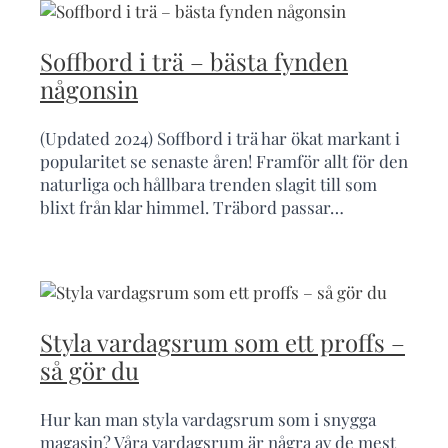
Soffbord i trä – bästa fynden
någonsin
(Updated 2024) Soffbord i trä har ökat markant i
popularitet se senaste åren! Framför allt för den
naturliga och hållbara trenden slagit till som
blixt från klar himmel. Träbord passar…
Styla vardagsrum som ett proffs –
så gör du
Hur kan man styla vardagsrum som i snygga
magasin? Våra vardagsrum är några av de mest