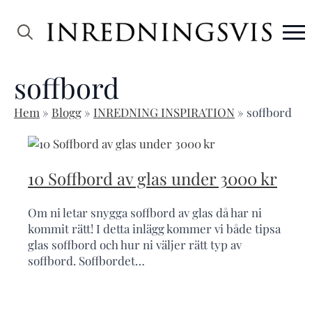
Search
for:
soffbord
Hem
»
Blogg
»
INREDNING INSPIRATION
»
soffbord
10 Soffbord av glas under 3000 kr
Om ni letar snygga soffbord av glas då har ni
kommit rätt! I detta inlägg kommer vi både tipsa
glas soffbord och hur ni väljer rätt typ av
soffbord. Soffbordet…