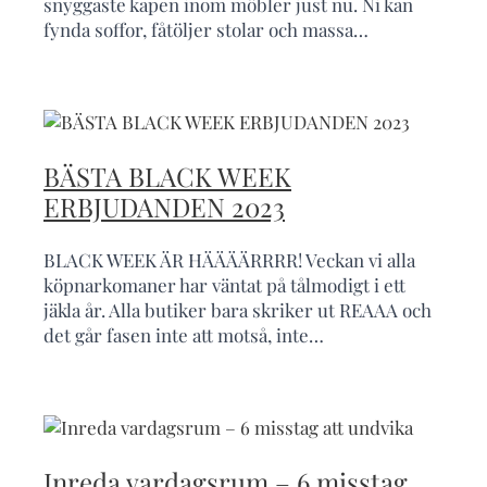
snyggaste kapen inom möbler just nu. Ni kan
fynda soffor, fåtöljer stolar och massa…
BÄSTA BLACK WEEK
ERBJUDANDEN 2023
BLACK WEEK ÄR HÄÄÄÄRRRR! Veckan vi alla
köpnarkomaner har väntat på tålmodigt i ett
jäkla år. Alla butiker bara skriker ut REAAA och
det går fasen inte att motså, inte…
Inreda vardagsrum – 6 misstag