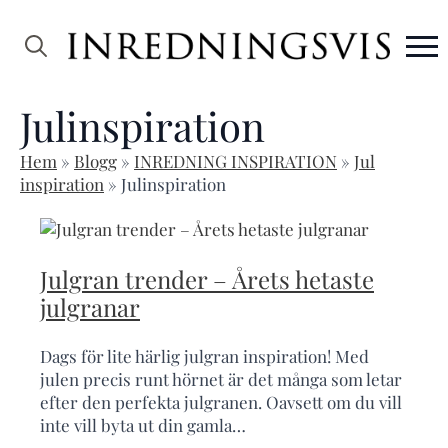
Search
for:
Julinspiration
Hem
»
Blogg
»
INREDNING INSPIRATION
»
Jul
inspiration
»
Julinspiration
Julgran trender – Årets hetaste
julgranar
Dags för lite härlig julgran inspiration! Med
julen precis runt hörnet är det många som letar
efter den perfekta julgranen. Oavsett om du vill
inte vill byta ut din gamla…