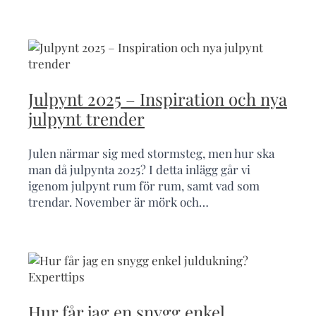
Julpynt 2025 – Inspiration och nya
julpynt trender
Julen närmar sig med stormsteg, men hur ska
man då julpynta 2025? I detta inlägg går vi
igenom julpynt rum för rum, samt vad som
trendar. November är mörk och…
Hur får jag en snygg enkel