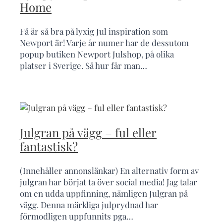
Home
Få är så bra på lyxig Jul inspiration som
Newport är! Varje år numer har de dessutom
popup butiken Newport Julshop, på olika
platser i Sverige. Så hur får man…
Julgran på vägg – ful eller
fantastisk?
(Innehåller annonslänkar) En alternativ form av
julgran har börjat ta över social media! Jag talar
om en udda uppfinning, nämligen Julgran på
vägg. Denna märkliga julprydnad har
förmodligen uppfunnits pga…