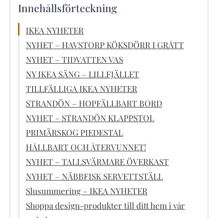
Innehållsförteckning
IKEA NYHETER
NYHET – HAVSTORP KÖKSDÖRR I GRÅTT
NYHET – TIDVATTEN VAS
NY IKEA SÄNG – LILLFJÄLLET
TILLFÄLLIGA IKEA NYHETER
STRANDÖN – HOPFÄLLBART BORD
NYHET – STRANDÖN KLAPPSTOL
PRIMÄRSKOG PIEDESTAL
HÅLLBART OCH ÅTERVUNNET!
NYHET – TALLSVÄRMARE ÖVERKAST
NYHET – NÄBBFISK SERVETTSTÄLL
Slusummering – IKEA NYHETER
Shoppa design-produkter till ditt hem i vår