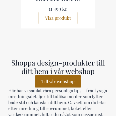
11 499 kr
13
Visa produkt
Vis
Shoppa design-produkter till
ditt hem i vår webshop
Till vår webshop
Här har vi samlat våra personliga tips – från lyxiga
inredningsdetaljer till tidlösa möbler som lyfter
både stil och känsla i ditt hem. Oavsett om du letar
efter inredning till sovrummet, köket eller
vardagsrummet, hittar du något som passar just