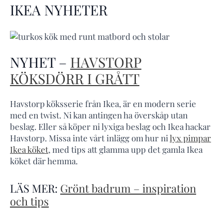
IKEA NYHETER
NYHET –
HAVSTORP
KÖKSDÖRR I GRÅTT
Havstorp köksserie från Ikea, är en modern serie
med en twist. Ni kan antingen ha överskåp utan
beslag. Eller så köper ni lyxiga beslag och Ikea hackar
Havstorp. Missa inte vårt inlägg om hur ni
lyx pimpar
Ikea köket
, med tips att glamma upp det gamla Ikea
köket där hemma.
LÄS MER:
Grönt badrum – inspiration
och tips