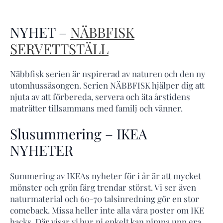
NYHET –
NÄBBFISK
SERVETTSTÄLL
Näbbfisk serien är nspirerad av naturen och den ny
utomhussäsongen. Serien NÄBBFISK hjälper dig att
njuta av att förbereda, servera och äta årstidens
maträtter tillsammans med familj och vänner.
Slusummering – IKEA
NYHETER
Summering av IKEAs nyheter för i år är att mycket
mönster och grön färg trendar störst. Vi ser även
naturmaterial och 60-70 talsinredning gör en stor
comeback. Missa heller inte alla våra poster om IKE
hacks. Där visar vi hur ni enkelt kan pimpa upp era