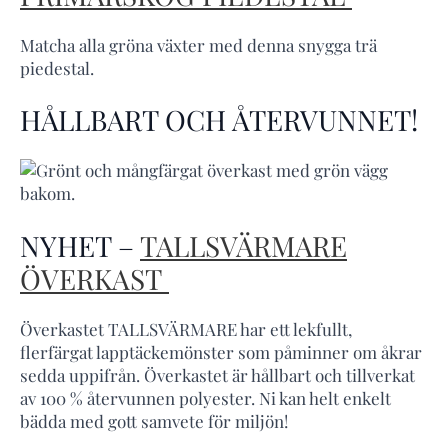
Matcha alla gröna växter med denna snygga trä
piedestal.
HÅLLBART OCH ÅTERVUNNET!
NYHET –
TALLSVÄRMARE
ÖVERKAST
Överkastet TALLSVÄRMARE har ett lekfullt,
flerfärgat lapptäckemönster som påminner om åkrar
sedda uppifrån. Överkastet är hållbart och tillverkat
av 100 % återvunnen polyester. Ni kan helt enkelt
bädda med gott samvete för miljön!