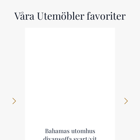
Våra Utemöbler favoriter
Bahamas utomhus
Aspvik 
divansoffa svart/vit
sv