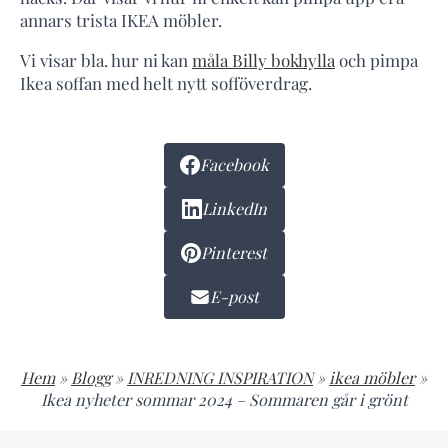
annars trista IKEA möbler.
Vi visar bla. hur ni kan
måla Billy bokhylla
och pimpa
Ikea soffan med helt nytt sofföverdrag.
Facebook
LinkedIn
Pinterest
E-post
Hem
»
Blogg
»
INREDNING INSPIRATION
»
ikea möbler
»
Ikea nyheter sommar 2024 – Sommaren går i grönt