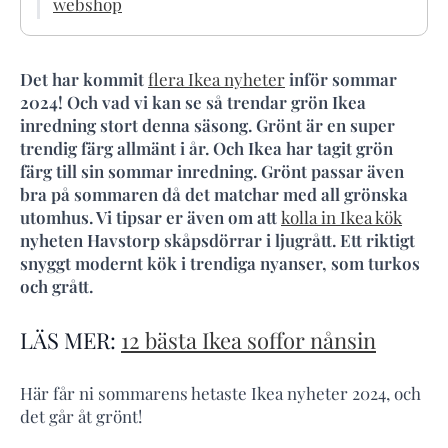
webshop
Det har kommit
flera Ikea nyheter
inför sommar
2024! Och vad vi kan se så trendar grön Ikea
inredning stort denna säsong. Grönt är en super
trendig färg allmänt i år. Och Ikea har tagit grön
färg till sin sommar inredning. Grönt passar även
bra på sommaren då det matchar med all grönska
utomhus. Vi tipsar er även om att
kolla in Ikea kök
nyheten Havstorp skåpsdörrar i ljugrått. Ett riktigt
snyggt modernt kök i trendiga nyanser, som turkos
och grått.
LÄS MER:
12 bästa Ikea soffor nånsin
Här får ni sommarens hetaste Ikea nyheter 2024, och
det går åt grönt!