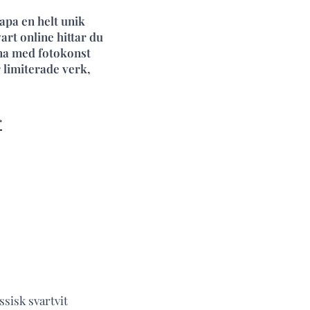
apa en helt unik
art online hittar du
rna med fotokonst
 limiterade verk,
r
ssisk svartvit