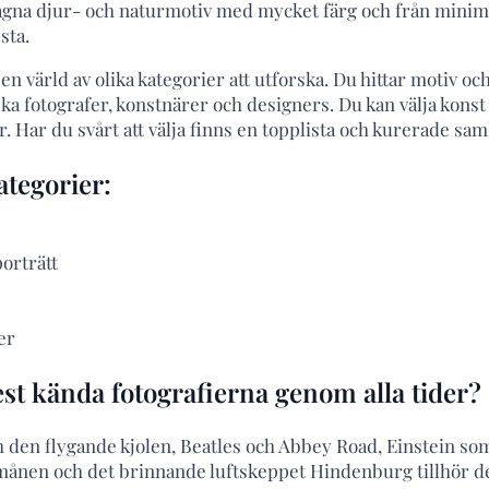
slagna djur- och naturmotiv med mycket färg och från minima
sta.
en värld av olika kategorier att utforska. Du hittar motiv oc
ka fotografer, konstnärer och designers. Du kan välja konst 
 Har du svårt att välja finns en topplista och kurerade sam
tegorier:
orträtt
er
est kända fotografierna genom alla tider?
den flygande kjolen, Beatles och Abbey Road, Einstein som
månen och det brinnande luftskeppet Hindenburg tillhör 