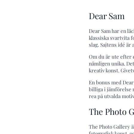
Dear Sam
Dear Sam har en lä
klassiska svartvita 
slag. Sajtens idé är
Om du är ute efter e
nämligen unika. Det
kreativ konst. Givetv
En bonus med Dear S
billiga i jämförels
rea på utvalda motiv
The Photo G
The Photo Gallery är
fotografisk konst, 