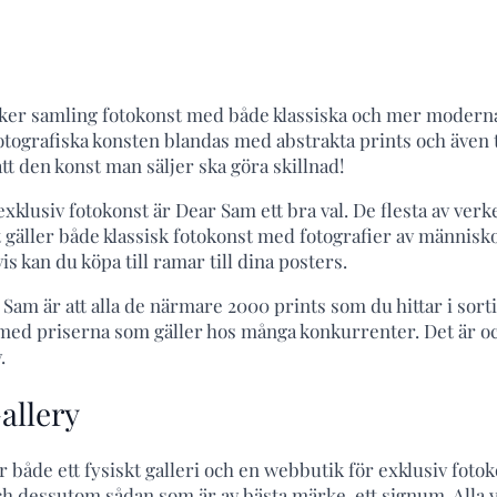
cker samling fotokonst med både klassiska och mer modern
fotografiska konsten blandas med abstrakta prints och även t
 att den konst man säljer ska göra skillnad!
xklusiv fotokonst är Dear Sam ett bra val. De flesta av verk
 gäller både klassisk fotokonst med fotografier av människ
is kan du köpa till ramar till dina posters.
am är att alla de närmare 2000 prints som du hittar i sorti
e med priserna som gäller hos många konkurrenter. Det är oc
.
allery
 både ett fysiskt galleri och en webbutik för exklusiv fotok
och dessutom sådan som är av bästa märke, ett signum. Alla 