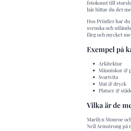
fotokonst till stor
här hittar du det me
Hos Printler har du 
svenska och utländs
färg och mycket mer.
Exempel på ka
Arkitektur
Människor & p
Svartvita
Mat & dryck
Platser & städ
Vilka är de m
Marilyn Monroe och 
Neil Armstrong på 