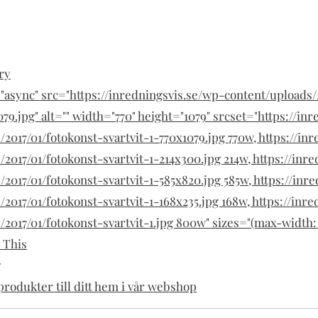
ry
async" src="https://inredningsvis.se/wp-content/uploads/
079.jpg" alt="" width="770" height="1079" srcset="https://in
2017/01/fotokonst-svartvit-1-770x1079.jpg 770w, https://in
2017/01/fotokonst-svartvit-1-214x300.jpg 214w, https://inr
2017/01/fotokonst-svartvit-1-585x820.jpg 585w, https://inr
2017/01/fotokonst-svartvit-1-168x235.jpg 168w, https://inr
/2017/01/fotokonst-svartvit-1.jpg 800w" sizes="(max-width:
 This
g
rodukter till ditt hem i vår webshop