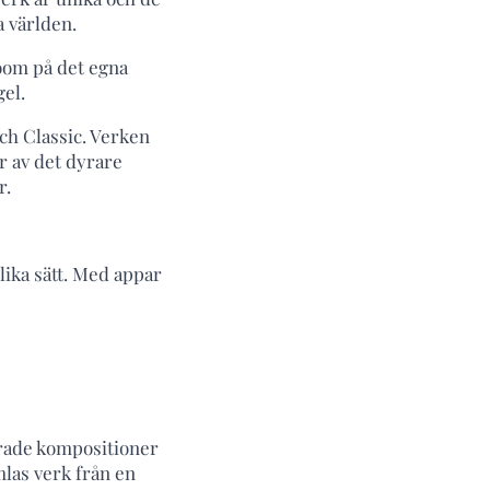
 världen.
room på det egna
gel.
ch Classic. Verken
r av det dyrare
r.
ika sätt. Med appar
cerade kompositioner
mlas verk från en