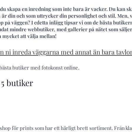
du skapa en inredning som inte bara är vacker. Du kan sk
är din och som uttrycker din personlighet och stil. Men, v
pp på väggen? I cdetta inlägg tipsar vi om de bästa butike
andat mindre webbutiker, med gallerier på nätet som säljer
ha mycket att välja mellan!
an ni inreda väggarna med annat än bara tavlo
5 bästa butiker med fotokonst online.
5 butiker
hop för prints som har ett härligt brett sortiment. Från kla