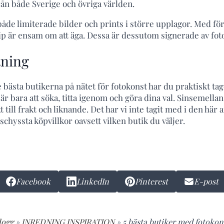
ån både Sverige och övriga världen.
 både limiterade bilder och prints i större upplagor. Med f
ip är ensam om att äga. Dessa är dessutom signerade av fot
ning
 bästa butikerna på nätet för fotokonst har du praktiskt ta
t är bara att söka, titta igenom och göra dina val. Sinsemella
ett till frakt och liknande. Det har vi inte tagit med i den här
 schyssta köpvillkor oavsett vilken butik du väljer.
Facebook
LinkedIn
Pinterest
E-post
logg
»
INREDNING INSPIRATION
»
5 bästa butiker med fotokon