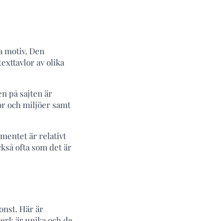
a motiv. Den
exttavlor av olika
en på sajten är
or och miljöer samt
mentet är relativt
kså ofta som det är
onst. Här är
verk är unika och de