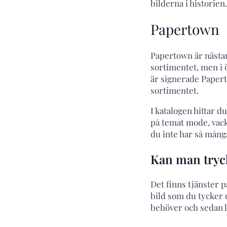
bilderna i historien.
Papertown
Papertown är nästan 
sortimentet, men i ö
är signerade Papert
sortimentet.
I katalogen hittar d
på temat mode, vackr
du inte har så många
Kan man tryck
Det finns tjänster 
bild som du tycker 
behöver och sedan l