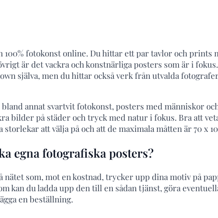
100% fotokonst online. Du hittar ett par tavlor och prints 
vrigt är det vackra och konstnärliga posters som är i fokus
own själva, men du hittar också verk från utvalda fotografe
u bland annat svartvit fotokonst, posters med människor och
a bilder på städer och tryck med natur i fokus. Bra att veta
 storlekar att välja på och att de maximala måtten är 70 x 1
a egna fotografiska posters?
på nätet som, mot en kostnad, trycker upp dina motiv på pa
om kan du ladda upp den till en sådan tjänst, göra eventuel
ägga en beställning.