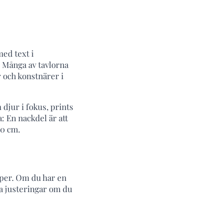
med text i
. Många av tavlorna
r och konstnärer i
 djur i fokus, prints
: En nackdel är att
00 cm.
pper. Om du har en
la justeringar om du