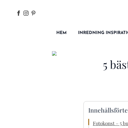
HEM
INREDNING INSPIRAT
5 bäs
Innehållsfört
Fotokonst – 5 b