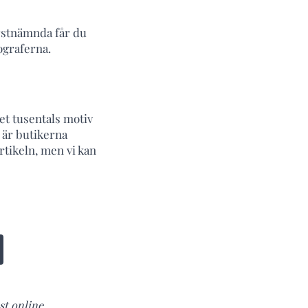
örstnämnda får du
ograferna.
get tusentals motiv
n är butikerna
 artikeln, men vi kan
st online