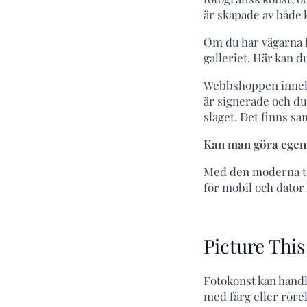
är skapade av både 
Om du har vägarna f
galleriet. Här kan d
Webbshoppen innehål
är signerade och du 
slaget. Det finns s
Kan man göra egen
Med den moderna tek
för mobil och dator 
Picture This
Fotokonst kan handl
med färg eller rörel