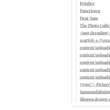
Printler
Papertown
Dear Sam
The Photo Galle
<img decoding="
svartvit-1-770x1
content/uploads/
content/uploads/
content/uploads/
content/uploads/
content/uploads
770px"/> Picture
Sammanfattnin
Shoppa design-p