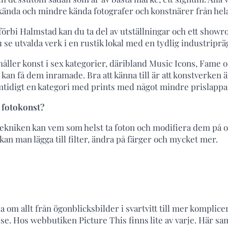
kända och mindre kända fotografer och konstnärer från hela
örbi Halmstad kan du ta del av utställningar och ett show
u se utvalda verk i en rustik lokal med en tydlig industriprä
ler konst i sex kategorier, däribland Music Icons, Fame o
kan få dem inramade. Bra att känna till är att konstverken ä
amtidigt en kategori med prints med något mindre prislappa
 fotokonst?
niken kan vem som helst ta foton och modifiera dem på ol
kan man lägga till filter, ändra på färger och mycket mer.
a om allt från ögonblicksbilder i svartvitt till mer kompli
se. Hos webbutiken Picture This finns lite av varje. Här sa