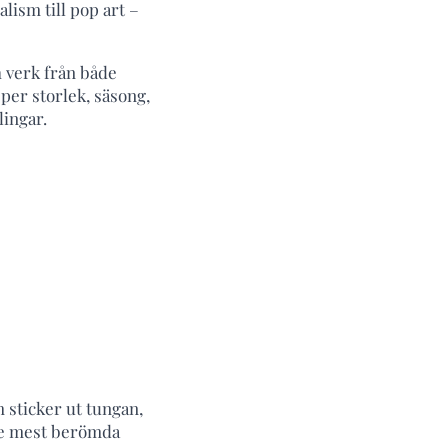
lism till pop art –
h verk från både
per storlek, säsong,
lingar.
 sticker ut tungan,
de mest berömda