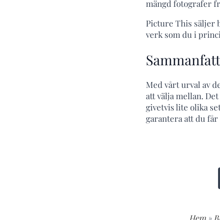
mängd fotografer fr
Picture This säljer
verk som du i princ
Sammanfatt
Med vårt urval av de
att välja mellan. De
givetvis lite olika s
garantera att du får
Hem
»
B