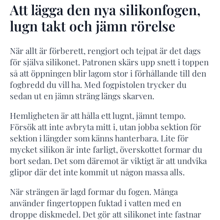
Att lägga den nya silikonfogen,
lugn takt och jämn rörelse
När allt är förberett, rengjort och tejpat är det dags
för själva silikonet. Patronen skärs upp snett i toppen
så att öppningen blir lagom stor i förhållande till den
fogbredd du vill ha. Med fogpistolen trycker du
sedan ut en jämn sträng längs skarven.
Hemligheten är att hålla ett lugnt, jämnt tempo.
Försök att inte avbryta mitt i, utan jobba sektion för
sektion i längder som känns hanterbara. Lite för
mycket silikon är inte farligt, överskottet formar du
bort sedan. Det som däremot är viktigt är att undvika
glipor där det inte kommit ut någon massa alls.
När strängen är lagd formar du fogen. Många
använder fingertoppen fuktad i vatten med en
droppe diskmedel. Det gör att silikonet inte fastnar