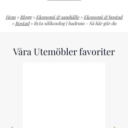
Hem
»
Blogg
»
Ekonomi & samhälle
»
Ekonomi & bostad
»
Bostad
»
Byta silikonfog i badrum – Så här gör du
Våra Utemöbler favoriter