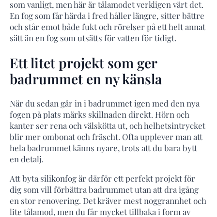
som vanligt, men här är tålamodet verkligen värt det.
En fog som får härda i fred håller längre, sitter bättre
och står emot både fukt och rörelser på ett helt annat
sätt än en fog som utsätts för vatten för tidigt.
Ett litet projekt som ger
badrummet en ny känsla
När du sedan går in i badrummet igen med den nya
fogen på plats märks skillnaden direkt. Hörn och
kanter ser rena och välskötta ut, och helhetsintrycket
blir mer ombonat och fräscht. Ofta upplever man att
hela badrummet känns nyare, trots att du bara bytt
en detalj.
Att byta silikonfog är därför ett perfekt projekt för
dig som vill förbättra badrummet utan att dra igång
en stor renovering. Det kräver mest noggrannhet och
lite tålamod, men du får mycket tillbaka i form av