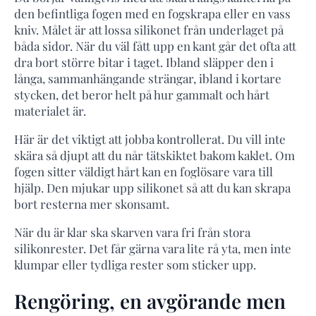
den befintliga fogen med en fogskrapa eller en vass
kniv. Målet är att lossa silikonet från underlaget på
båda sidor. När du väl fått upp en kant går det ofta att
dra bort större bitar i taget. Ibland släpper den i
långa, sammanhängande strängar, ibland i kortare
stycken, det beror helt på hur gammalt och hårt
materialet är.
Här är det viktigt att jobba kontrollerat. Du vill inte
skära så djupt att du når tätskiktet bakom kaklet. Om
fogen sitter väldigt hårt kan en foglösare vara till
hjälp. Den mjukar upp silikonet så att du kan skrapa
bort resterna mer skonsamt.
När du är klar ska skarven vara fri från stora
silikonrester. Det får gärna vara lite rå yta, men inte
klumpar eller tydliga rester som sticker upp.
Rengöring, en avgörande men