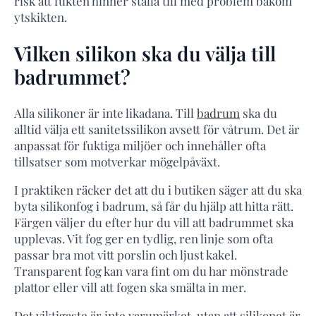
risk att fukten hinner ställa till med problem bakom
ytskikten.
Vilken silikon ska du välja till
badrummet?
Alla silikoner är inte likadana. Till
badrum
ska du
alltid välja ett sanitetssilikon avsett för våtrum. Det är
anpassat för fuktiga miljöer och innehåller ofta
tillsatser som motverkar mögelpåväxt.
I praktiken räcker det att du i butiken säger att du ska
byta silikonfog i badrum, så får du hjälp att hitta rätt.
Färgen väljer du efter hur du vill att badrummet ska
upplevas. Vit fog ger en tydlig, ren linje som ofta
passar bra mot vitt porslin och ljust kakel.
Transparent fog kan vara fint om du har mönstrade
plattor eller vill att fogen ska smälta in mer.
Det viktigaste är inte varumärket, utan att silikonet är