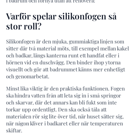
i badrum och förnya utan att renovera!
Varför spelar silikonfogen så
stor roll?
Silikonfogen är den mjuka, gummiaktiga linjen som
sitter där två material möts, till exempel mellan kakel
och badkar, längs kanterna runt ett handfat eller i
hörnen vid en duschvägg. Den binder ihop ytorna
visuellt och gör att badrummet känns mer enhetligt
och genomarbetat.
Minst lika viktig är den praktiska funktionen. Fogen
ska hindra vatten från att leta sig in i små springor
och skarvar, där det annars kan bli fukt som inte
torkar upp ordentligt. Den ska också tåla att
materialen rör sig lite över tid, när huset sätter sig,
när någon kliver i badkaret eller när temperaturen
skiftar.