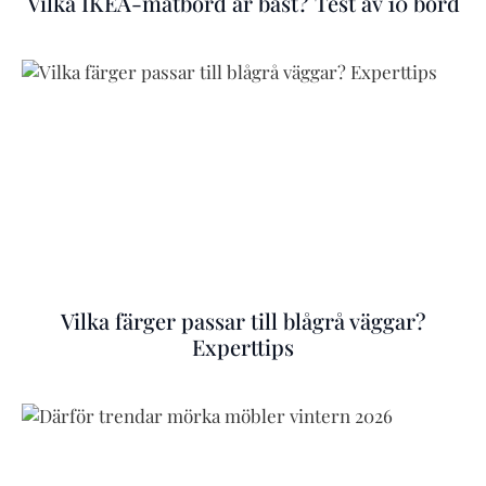
Vilka IKEA-matbord är bäst? Test av 10 bord
Vilka färger passar till blågrå väggar?
Experttips