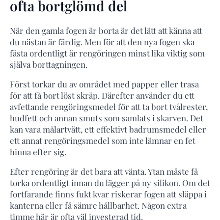
ofta bortglömd del
När den gamla fogen är borta är det lätt att känna att
du nästan är färdig. Men för att den nya fogen ska
fästa ordentligt är rengöringen minst lika viktig som
själva borttagningen.
Först torkar du av området med papper eller trasa
för att få bort löst skräp. Därefter använder du ett
avfettande rengöringsmedel för att ta bort tvålrester,
hudfett och annan smuts som samlats i skarven. Det
kan vara målartvätt, ett effektivt badrumsmedel eller
ett annat rengöringsmedel som inte lämnar en fet
hinna efter sig.
Efter rengöring är det bara att vänta. Ytan måste få
torka ordentligt innan du lägger på ny silikon. Om det
fortfarande finns fukt kvar riskerar fogen att släppa i
kanterna eller få sämre hållbarhet. Någon extra
timme här är ofta väl investerad tid.