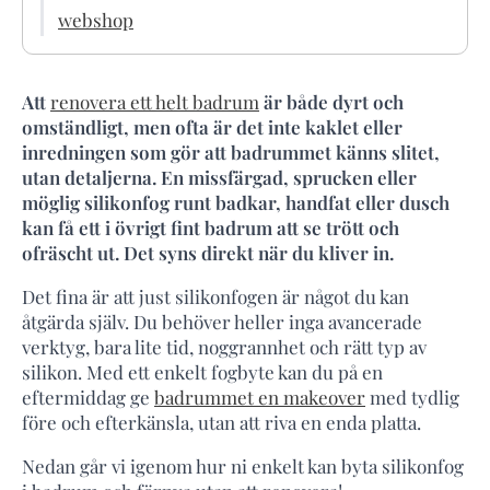
webshop
Att
renovera ett helt badrum
är både dyrt och
omständligt, men ofta är det inte kaklet eller
inredningen som gör att badrummet känns slitet,
utan detaljerna. En missfärgad, sprucken eller
möglig silikonfog runt badkar, handfat eller dusch
kan få ett i övrigt fint badrum att se trött och
ofräscht ut. Det syns direkt när du kliver in.
Det fina är att just silikonfogen är något du kan
åtgärda själv. Du behöver heller inga avancerade
verktyg, bara lite tid, noggrannhet och rätt typ av
silikon. Med ett enkelt fogbyte kan du på en
eftermiddag ge
badrummet en makeover
med tydlig
före och efterkänsla, utan att riva en enda platta.
Nedan går vi igenom hur ni enkelt kan byta silikonfog