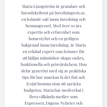
Maria Ljungström är grundare och
huvudskribent på Inredningsvis.se,
en ledande sajt inom inredning och
hemmapyssel. Med över 10 års
expertis och erfarenhet som
homestylist och en gedigen
bakgrund inom inredning, är Maria
en erkänd expert som brinner för
att hjälpa människor skapa vackra,
funktionella och prisvärda hem. Hon
delar generöst med sig av praktiska
tips för hur man kan få det fint och
lyxigt hemma utan att spräcka
budgeten. Maria har medverkat i
flera välkända medier som
Expressen, Dagens Nyheter och