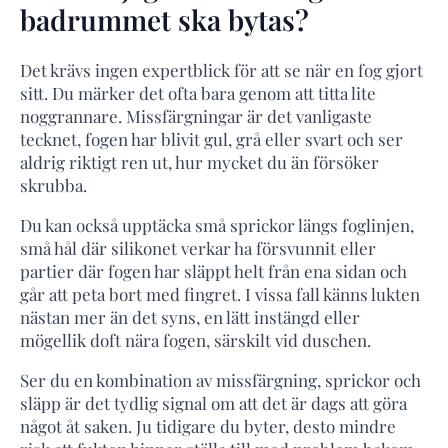
badrummet ska bytas?
Det krävs ingen expertblick för att se när en fog gjort
sitt. Du märker det ofta bara genom att titta lite
noggrannare. Missfärgningar är det vanligaste
tecknet, fogen har blivit gul, grå eller svart och ser
aldrig riktigt ren ut, hur mycket du än försöker
skrubba.
Du kan också upptäcka små sprickor längs foglinjen,
små hål där silikonet verkar ha försvunnit eller
partier där fogen har släppt helt från ena sidan och
går att peta bort med fingret. I vissa fall känns lukten
nästan mer än det syns, en lätt instängd eller
mögellik doft nära fogen, särskilt vid duschen.
Ser du en kombination av missfärgning, sprickor och
släpp är det tydlig signal om att det är dags att göra
något åt saken. Ju tidigare du byter, desto mindre