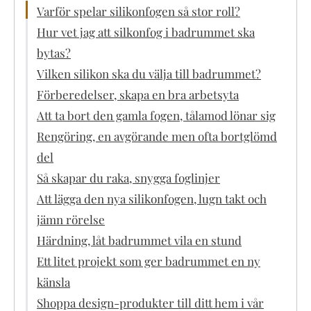
Varför spelar silikonfogen så stor roll?
Hur vet jag att silkonfog i badrummet ska
bytas?
Vilken silikon ska du välja till badrummet?
Förberedelser, skapa en bra arbetsyta
Att ta bort den gamla fogen, tålamod lönar sig
Rengöring, en avgörande men ofta bortglömd
del
Så skapar du raka, snygga foglinjer
Att lägga den nya silikonfogen, lugn takt och
jämn rörelse
Härdning, låt badrummet vila en stund
Ett litet projekt som ger badrummet en ny
känsla
Shoppa design-produkter till ditt hem i vår