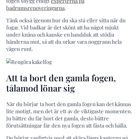
fogen snygg enligt
experterna på
badrumsrenoveringarna
.
Tänk också igenom hur du ska stå eller sitta när du
fogar. Vid badkar är det skönt att ha något mjukt
under knäna och kanske en handduk att stödja
händerna mot, så att du orkar vara noggrann hela
vägen runt.
Att ta bort den gamla fogen,
tålamod lönar sig
När du börjar ta bort den gamla fogen kan det kännas
lite motigt, men det är ett av de viktigaste momenten.
Ju bättre du får bort det gamla, desto bättre
förutsättningar får den nya fogen att fästa och hålla.
Du börjar vanligtvis med att skära längs kanterna på