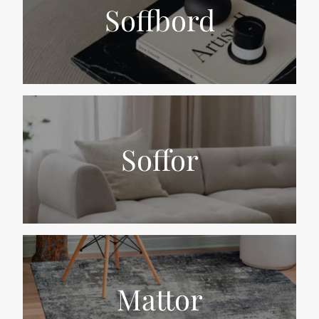
Soffbord
Soffor
Mattor