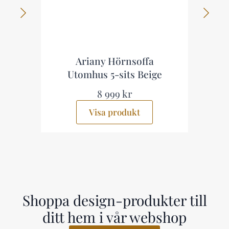
any Hörnsoffa
Lainelle 4-sits Soffg
us 5-sits Beige
Beige
8 999 kr
5 499 kr
Visa produkt
Visa produkt
Shoppa design-produkter till
ditt hem i vår webshop