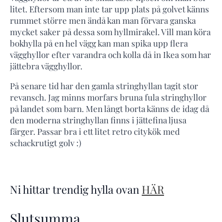
litet. Eftersom man inte tar upp plats på golvet känns
rummet större men ändå kan man förvara ganska
mycket saker på dessa som hyllmirakel. Vill man köra
bokhylla på en hel vägg kan man spika upp flera
vägghyllor efter varandra och kolla då in Ikea som har
jättebra vägghyllor.
På senare tid har den gamla stringhyllan tagit stor
revansch. Jag minns morfars bruna fula stringhyllor
på landet som barn. Men långt borta känns de idag då
den moderna stringhyllan finns i jättefina ljusa
färger. Passar bra i ett litet retro citykök med
schackrutigt golv :)
Ni hittar trendig hylla ovan
HÄR
Slutsumma