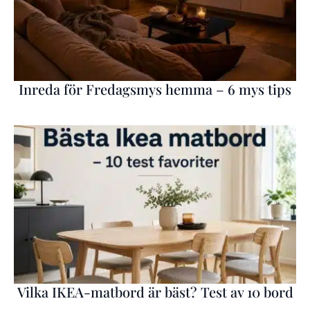
Inreda för Fredagsmys hemma – 6 mys tips
Vilka IKEA-matbord är bäst? Test av 10 bord