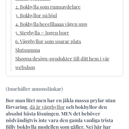
2. Bokhylla som rumsavdelare
3. Bokhyllor på hjul
4. Bokhylla heeelllaaaa vägen upp
5. Steghylla = Ingen borr
6. Vägghyllor som sparar plats
Slutsumma
Shoppa design-produkter till ditt hem i vår
webshop
(Innehåller annonslänkar)
Bor man litet men har en jäkla massa prylar utan
förvaring,
då är vägghyllor
och bokhyllor den
absolut bästa lösningen. MEN det behöver
nödvändigtvis inte vara den gamla vanliga trista
Billy bokhylla modellen som gäller. Nej här har