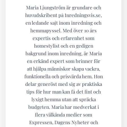
Maria Ljungström är grundare och
huvudskribent på Inredningsvis.se,
en ledande sajt inom inredning och
hemmapyssel. Med över 10 års
expertis och erfarenhet som
homestylist och en gedigen
bakgrund inom inredning, är Maria
en erkänd expert som brinner för
att hjälpa människor skapa vackra,
funktionella och prisvärda hem. Hon
delar generöst med sig av praktiska
tips för hur man kan få det fint och
lyxigt hemma utan att spräcka
budgeten. Maria har medverkat i
flera välkända medier som
Expressen, Dagens Nyheter och