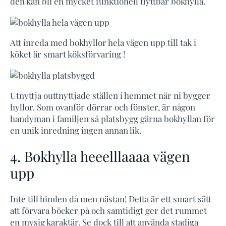
den kan bli en mycket funktionell flyttbar bokhylla.
Att inreda med bokhyllor hela vägen upp till tak i
köket är smart köksförvaring !
Utnyttja outtnyttjade ställen i hemmet när ni bygger
hyllor. Som ovanför dörrar och fönster, är någon
handyman i familjen så platsbygg gärna bokhyllan för
en unik inredning ingen annan lik.
4. Bokhylla heeelllaaaa vägen
upp
Inte till himlen då men nästan! Detta är ett smart sätt
att förvara böcker på och samtidigt ger det rummet
en mysig karaktär. Se dock till att använda stadiga