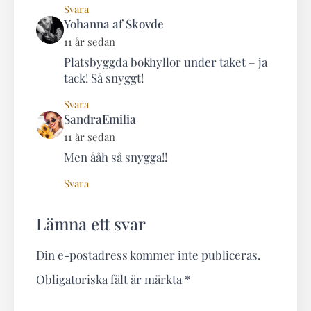
Svara
says:
Yohanna af Skovde
11 år sedan
Platsbyggda bokhyllor under taket – ja
tack! Så snyggt!
Svara
says:
SandraEmilia
11 år sedan
Men ååh så snygga!!
Svara
Lämna ett svar
Din e-postadress kommer inte publiceras.
Obligatoriska fält är märkta
*