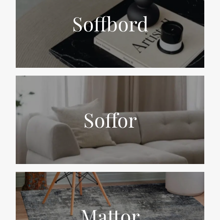
Soffbord
Soffor
Mattor