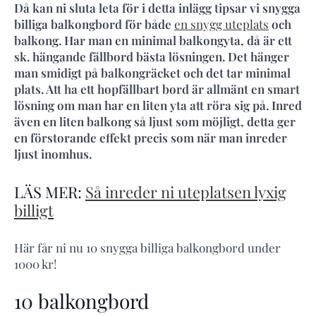
Då kan ni sluta leta för i detta inlägg tipsar vi snygga
billiga balkongbord för både
en snygg uteplats
och
balkong. Har man en minimal balkongyta, då är ett
sk. hängande fällbord bästa lösningen. Det hänger
man smidigt på balkongräcket och det tar minimal
plats. Att ha ett hopfällbart bord är allmänt en smart
lösning om man har en liten yta att röra sig på. Inred
även en liten balkong så ljust som möjligt, detta ger
en förstorande effekt precis som när man inreder
ljust inomhus.
LÄS MER:
Så inreder ni uteplatsen lyxig
billigt
Här får ni nu 10 snygga billiga balkongbord under
1000 kr!
10 balkongbord