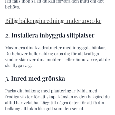
lätt fälls ihop så att du kan förvara den inuti om det
behövs.
Billig balkonginredning under 2000 kr
2. Installera inbyggda sittplatser
Maximera dina kvadratmeter med inbyggda bänkar.
Du behöver heller aldrig oroa dig för att kraftiga
vindar slår över dina möbler – eller ännu värre, att de
ska flyga iväg.
3. Inred med grönska
Packa din balkong med planteringar fyllda med
frodiga växter för att skapa känslan av den bakgård du
alltid har velat ha. Lägg till några örter för att få din
balkong att lukta lika gott som den ser ut.