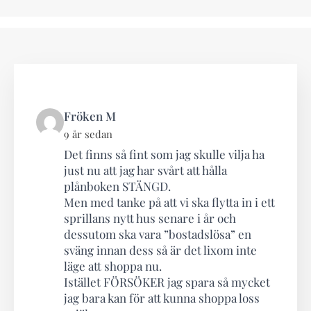
says:
Fröken M
9 år sedan
Det finns så fint som jag skulle vilja ha
just nu att jag har svårt att hålla
plånboken STÄNGD.
Men med tanke på att vi ska flytta in i ett
sprillans nytt hus senare i år och
dessutom ska vara ”bostadslösa” en
sväng innan dess så är det lixom inte
läge att shoppa nu.
Istället FÖRSÖKER jag spara så mycket
jag bara kan för att kunna shoppa loss