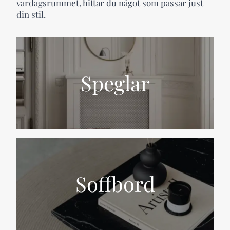
vardagsrummet, hittar du något som passar just
din stil.
Speglar
Soffbord