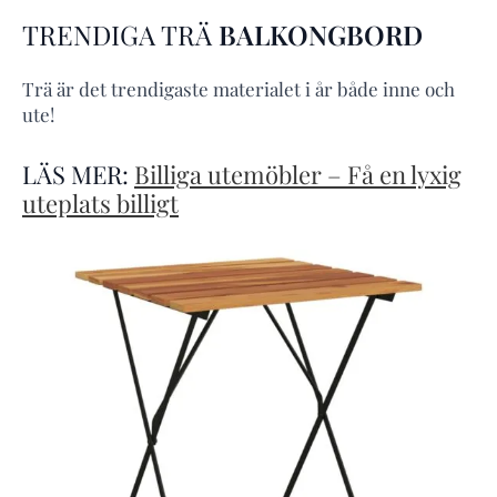
TRENDIGA TRÄ
BALKONGBORD
Trä är det trendigaste materialet i år både inne och
ute!
LÄS MER:
Billiga utemöbler – Få en lyxig
uteplats billigt