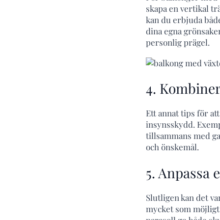
skapa en vertikal t
kan du erbjuda både
dina egna grönsaker
personlig prägel.
4. Kombiner
Ett annat tips för a
insynsskydd. Exempe
tillsammans med gar
och önskemål.
5. Anpassa e
Slutligen kan det va
mycket som möjligt 
parasoll ge både sk