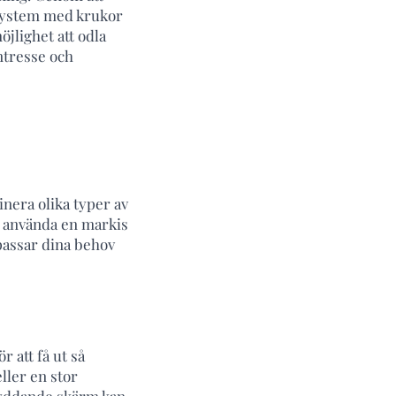
lsystem med krukor
jlighet att odla
ntresse och
inera olika typer av
r använda en markis
passar dina behov
r att få ut så
ller en stor
skyddande skärm kan