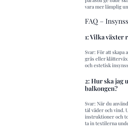
vara mer lämplig un
FAQ – Insyns
1: Vilka växte
Svar: För att skapa
gräs eller klättervä
och estetisk insyns
2: Hur ska jag
balkongen?
Svar: När du använd
tål väder och vind.
instruktioner och t
ta in textilerna und