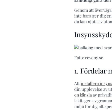
Genom att överväga
inte bara ger dig en
du kan njuta av utom
Insynsskydd
Foto: reveny.se
1. Fördelar
Att
installera insy
din upplevelse av u
en känsla
av privatli
iakttagen av granna
miljö för dig att spe