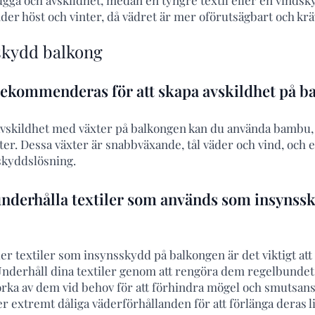
der höst och vinter, då vädret är mer oförutsägbart och krä
skydd balkong
r rekommenderas för att skapa avskildhet på 
 avskildhet med växter på balkongen kan du använda bambu
xter. Dessa växter är snabbväxande, tål väder och vind, och 
skyddslösning.
 underhålla textiler som används som insynss
er textiler som insynsskydd på balkongen är det viktigt att
 Underhåll dina textiler genom att rengöra dem regelbundet 
orka av dem vid behov för att förhindra mögel och smutsan
er extremt dåliga väderförhållanden för att förlänga deras l