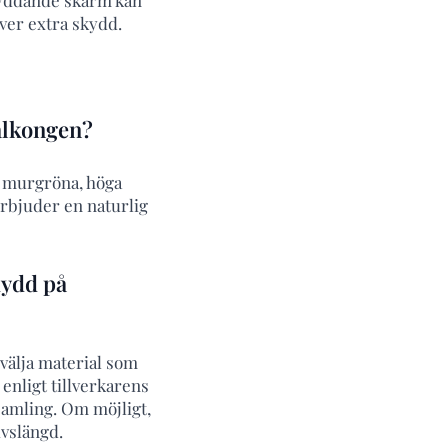
ver extra skydd.
balkongen?
, murgröna, höga
erbjuder en naturlig
kydd på
 välja material som
enligt tillverkarens
samling. Om möjligt,
ivslängd.