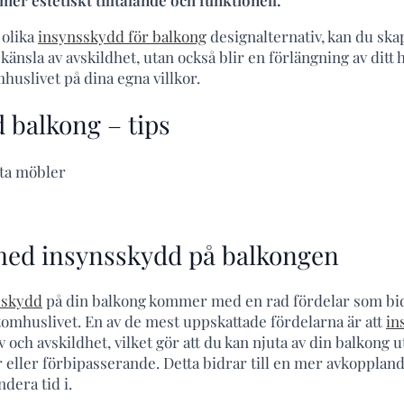
 olika
insynsskydd för balkong
designalternativ, kan du sk
 känsla av avskildhet, utan också blir en förlängning av ditt
huslivet på dina egna villkor.
 balkong – tips
 med insynsskydd på balkongen
nsskydd
på din balkong kommer med en rad fördelar som bidra
tomhuslivet. En av de mest uppskattade fördelarna är att
in
v och avskildhet, vilket gör att du kan njuta av din balkong u
r eller förbipasserande. Detta bidrar till en mer avkopplan
ndera tid i.