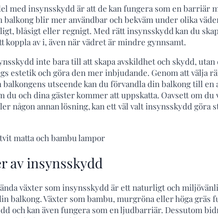
del med insynsskydd är att de kan fungera som en barriär m
in balkong blir mer användbar och bekväm under olika väde
oligt, blåsigt eller regnigt. Med rätt insynsskydd kan du s
tt koppla av i, även när vädret är mindre gynnsamt.
ynsskydd inte bara till att skapa avskildhet och skydd, utan
ngs estetik och göra den mer inbjudande. Genom att välja r
 balkongens utseende kan du förvandla din balkong till en a
om du och dina gäster kommer att uppskatta. Oavsett om du v
ller någon annan lösning, kan ett väl valt insynsskydd göra s
er av insynsskydd
vända växter som insynsskydd är ett naturligt och miljövänlig
 din balkong. Växter som bambu, murgröna eller höga gräs 
d och kan även fungera som en ljudbarriär. Dessutom bidra