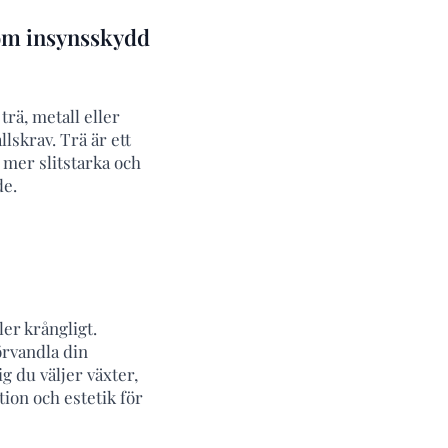
som insynsskydd
rä, metall eller
lskrav. Trä är ett
 mer slitstarka och
de.
er krångligt.
örvandla din
g du väljer växter,
tion och estetik för