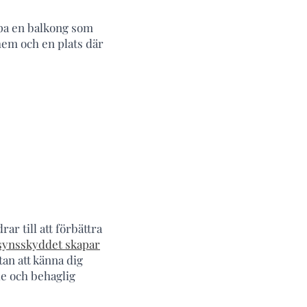
apa en balkong som
 hem och en plats där
r till att förbättra
synsskyddet skapar
tan att känna dig
de och behaglig