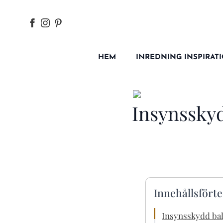
HEM
INREDNING INSPIRAT
Insynsskyd
Innehållsfört
Insynsskydd bal