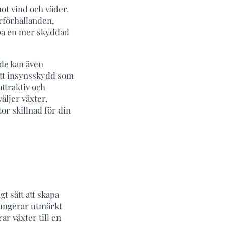
ot vind och väder.
rförhållanden,
kapa en mer skyddad
 de kan även
ätt insynsskydd som
ttraktiv och
äljer växter,
tor skillnad för din
t sätt att skapa
fungerar utmärkt
r växter till en