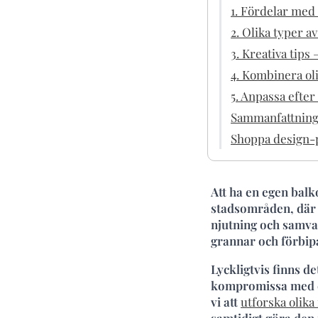
1. Fördelar med
2. Olika typer a
3. Kreativa tips
4. Kombinera ol
5. Anpassa efter
Sammanfattnin
Shoppa design-p
Att ha en egen balko
stadsområden, där 
njutning och samva
grannar och förbip
Lyckligtvis finns 
kompromissa med de
vi att
utforska olik
samtidigt göra den 