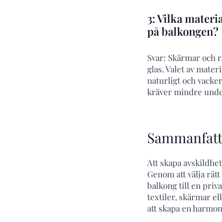
3: Vilka mater
på balkongen?
Svar: Skärmar och r
glas. Valet av mater
naturligt och vacke
kräver mindre under
Sammanfatt
Att skapa avskildhet
Genom att välja rät
balkong till en priv
textiler, skärmar el
att skapa en harmon