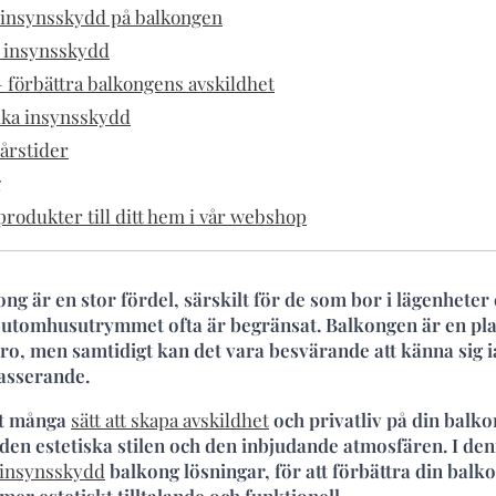
 insynsskydd på balkongen
v insynsskydd
 – förbättra balkongens avskildhet
ika insynsskydd
 årstider
g
rodukter till ditt hem i vår webshop
ng är en stor fördel, särskilt för de som bor i lägenheter e
utomhusutrymmet ofta är begränsat. Balkongen är en plat
ro, men samtidigt kan det vara besvärande att känna sig i
asserande.
det många
sätt att skapa avskildhet
och privatliv på din balko
n estetiska stilen och den inbjudande atmosfären. I de
a insynsskydd
balkong lösningar, för att förbättra din balko
mer estetiskt tilltalande och funktionell.