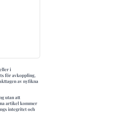
ller i
s för avkoppling,
akttagen av nyfikna
ng utan att
nna artikel kommer
ngs integritet och