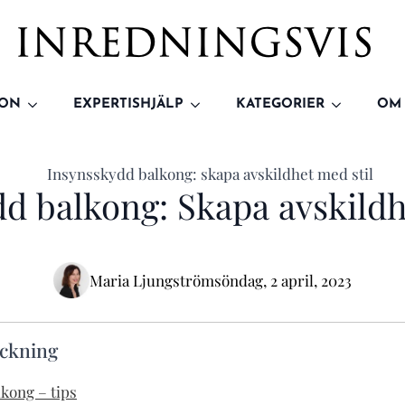
ION
EXPERTISHJÄLP
KATEGORIER
OM
d balkong: Skapa avskildh
Maria Ljungström
söndag, 2 april, 2023
eckning
kong – tips