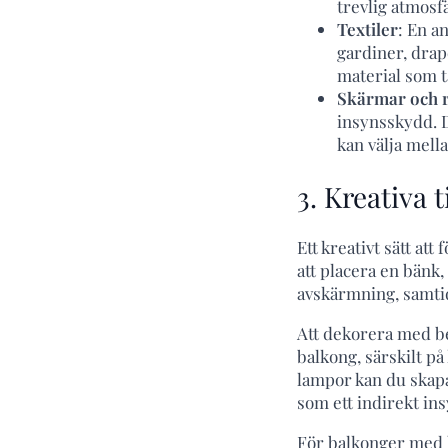
trevlig atmosfä
Textiler
: En a
gardiner, drap
material som tå
Skärmar
och
insynsskydd. D
kan välja mell
3. Kreativa 
Ett kreativt sätt a
att placera en bänk,
avskärmning, samtidi
Att dekorera med bel
balkong, särskilt på
lampor kan du skapa
som ett indirekt in
För balkonger med 