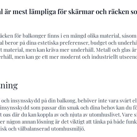
ial är mest lämpliga för skärmar och räcken 
äcken för balkonger finns i en mängd olika material, såsom t
ial beror på dina estetiska preferenser, budget och underhål
rt material, men kan kräva mer underhåll. Metall och glas är
håll, men kan ge ett mer modernt och industriellt utseen
ning
 och insynsskydd på din balkong, behöver inte vara svårt ell
t insynsskydd som passar din smak och dina behov kan du f
at oas där du kan koppla av och njuta av utomhuslivet. Vare si
ler någon annan lösning är det viktigt att tänka på både funk
isk och välbalanserad utomhusmiljö.