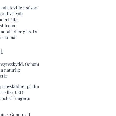
vända textiler, såsom
rativa. Välj
nderhålla.
stilrena
etall eller glas. Du
önskemål.
t
m insynsskydd. Genom
en naturlig
står.
apa avskildhet på din
or eller LED-
n också fungerar
ning. Genom att