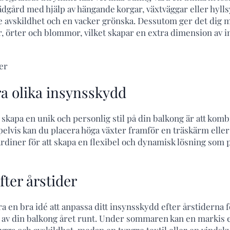
rädgård med hjälp av hängande korgar, växtväggar eller hyl
 avskildhet och en vacker grönska. Dessutom ger det dig mö
, örter och blommor, vilket skapar en extra dimension av i
a olika insynsskydd
tt skapa en unik och personlig stil på din balkong är att komb
lvis kan du placera höga växter framför en träskärm elle
diner för att skapa en flexibel och dynamisk lösning som 
fter årstider
ra en bra idé att anpassa ditt insynsskydd efter årstiderna fö
av din balkong året runt. Under sommaren kan en markis e
ugga och avskildhet, medan en tyngre textil eller en vind