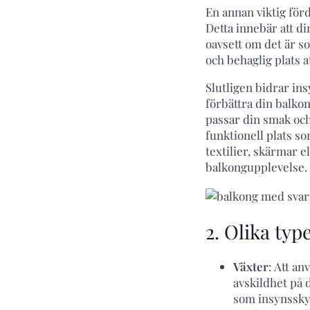
En annan viktig för
Detta innebär att d
oavsett om det är s
och behaglig plats a
Slutligen bidrar ins
förbättra din balko
passar din smak och
funktionell plats s
textilier, skärmar e
balkongupplevelse.
2. Olika typ
Växter
: Att an
avskildhet på
som insynsskyd