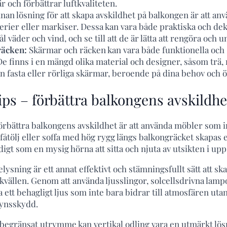
r och förbättrar luftkvaliteten.
nnan lösning för att skapa avskildhet på balkongen är att an
erier eller markiser. Dessa kan vara både praktiska och deko
l väder och vind, och se till att de är lätta att rengöra och u
räcken:
Skärmar och räcken kan vara både funktionella och 
e finns i en mängd olika material och designer, såsom trä, m
an fasta eller rörliga skärmar, beroende på dina behov och 
tips – förbättra balkongens avskildhe
tt förbättra balkongens avskildhet är att använda möbler so
 fåtölj eller soffa med hög rygg längs balkongräcket skapas 
gt som en mysig hörna att sitta och njuta av utsikten i upp
ysning är ett annat effektivt och stämningsfullt sätt att sk
 kvällen. Genom att använda ljusslingor, solcellsdrivna lamp
 ett behagligt ljus som inte bara bidrar till atmosfären uta
synsskydd.
begränsat utrymme kan vertikal odling vara en utmärkt lös