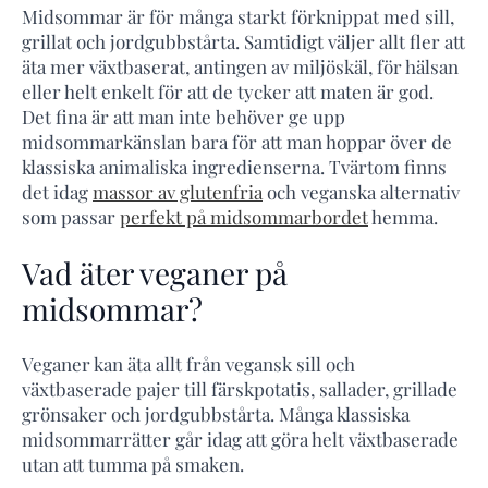
Midsommar är för många starkt förknippat med sill,
grillat och jordgubbstårta. Samtidigt väljer allt fler att
äta mer växtbaserat, antingen av miljöskäl, för hälsan
eller helt enkelt för att de tycker att maten är god.
Det fina är att man inte behöver ge upp
midsommarkänslan bara för att man hoppar över de
klassiska animaliska ingredienserna. Tvärtom finns
det idag
massor av glutenfria
och veganska alternativ
som passar
perfekt på midsommarbordet
hemma.
Vad äter veganer på
midsommar?
Veganer kan äta allt från vegansk sill och
växtbaserade pajer till färskpotatis, sallader, grillade
grönsaker och jordgubbstårta. Många klassiska
midsommarrätter går idag att göra helt växtbaserade
utan att tumma på smaken.