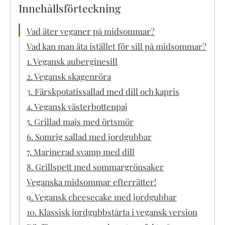
Innehållsförteckning
Vad äter veganer på midsommar?
Vad kan man äta istället för sill på midsommar?
1. Vegansk auberginesill
2. Vegansk skagenröra
3. Färskpotatissallad med dill och kapris
4. Vegansk västerbottenpaj
5. Grillad majs med örtsmör
6. Somrig sallad med jordgubbar
7. Marinerad svamp med dill
8. Grillspett med sommargrönsaker
Veganska midsommar efterrätter!
9. Vegansk cheesecake med jordgubbar
10. Klassisk jordgubbstårta i vegansk version