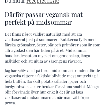
Du hittar
receptet HÄR:
Därför passar vegansk mat
perfekt på midsommar
Det finns något väldigt naturligt med att äta
växtbaserat just på sommaren. Butikerna fylls med
färska grönsaker, örter, bär och primörer som är som
allra godast den här tiden på året. Midsommar
handlar dessutom mycket om gemenskap, långa
måltider och att njuta av säsongens råvaror.
Jag har själv varit på flera midsommarfiranden där de
veganska rätterna faktiskt blivit de mest omtyckta på
hela buffén. Särskilt potatissallader, pajer och
jordgubbsdesserter brukar försvinna snabbt. Många
blir förvånade över hur enkelt det är att laga
växtbaserad midsommarmat när man väl börjar
prova.