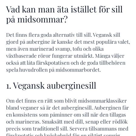
Vad kan man äta istället för sill
på midsommar?
Det finns flera goda alternativ till sill. Vegansk sill
gjord på aubergine är kanske det mest populära valet,
men även marinerad svamp, tofu och olika
växtbaserade röror fungerar utmärkt. Många väljer
också att låta färskpotatisen och de goda tillbehören
spela huvudrollen på midsommarbordet.
1. Vegansk auberginesill
Om det finns en rätt som blivit midsommarklassiker
bland veganer så är det auberginesill. Auberginen får
en konsistens som påminner om sill när den tillagas
och marineras. Smaksätt med dill, senap eller rödlök
precis som traditionell sill. Servera tillsammans med
färskpotatis och knäckebröd för en riktigt somrig