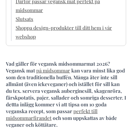
Därför passar vegansk mat perfekt på
midsommar
Slutsats
Shoppa design-produkter till ditt hem i vår
webshop
Vad gäller för vegansk midsommarmat 2026?
Vegansk mat
på midsommar
kan vara minst lika god
som den traditionella buffén. Många äter inte sill
allmänt (även ickeveganer) och istället för sill kan
du tex. servera vegansk auberginesill, skagenröra,
färskpotatis, pajer, sallader och somriga desserter. I
dettta inlägg kommer vi att tipsa om 10 goda
veganska recept, som passar
perfekt till
midsommarfirandet
och som uppskattas av både
veganer och köttätare.