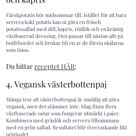
Färskpotatis hör midsommar till. Istället för att bara
servera kokt potatis kan ni göra en fräsch
potatissallad med dill, kapris, rödlök och en krämig
växtbaserad dressing. Den passar till nästan allt på
buffébordet och brukar bli en av de första skålarna
som töms.
Du hittar
receptet HÄR
:
4. Vegansk västerbottenpaj
Många tror att västerbottenpaj är omöjlig att göra
vegansk, men det stämmer inte. Idag finns flera
växtbaserade ostar som fungerar utmärkt i pajer.
Kombinera med gräslök och servera tillsammans
med en grön sallad. Resultatet blir överraskande likt
originalet.