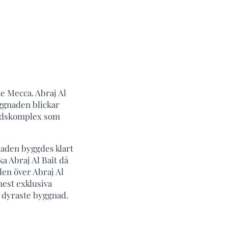
te Mecca. Abraj Al
yggnaden blickar
nadskomplex som
naden byggdes klart
ka Abraj Al Bait då
en över Abraj Al
est exklusiva
s dyraste byggnad.