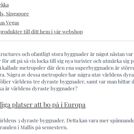
ekka
s, Singapore
as Vegas
rodukter till ditt hem i vår webshop
ructures och ofantligt stora byggnader är något nästan var 
för att på så vis locka till sig nya turister och utmärka sig 
så kallade metropoler där den ena superbyggnaden är störr
ra. Några av dessa metropoler har några utav världens dyr
följer världens tre dyraste byggnader, samt var man hittar 
ilka är världens dyraste byggnader?
lliga platser att bo på i Europa
ärldens 3 dyraste byggnader. Detta kan vara mer spännande 
tranden i Mallis på semestern.