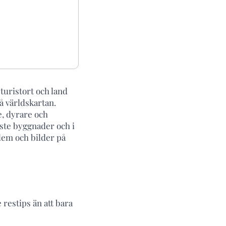
turistort och land
på världskartan.
e, dyrare och
aste byggnader och i
dem och bilder på
restips än att bara