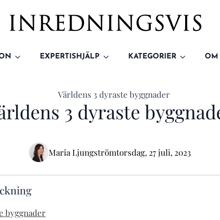
ION
EXPERTISHJÄLP
KATEGORIER
OM
ärldens 3 dyraste byggnad
Maria Ljungström
torsdag, 27 juli, 2023
eckning
te byggnader