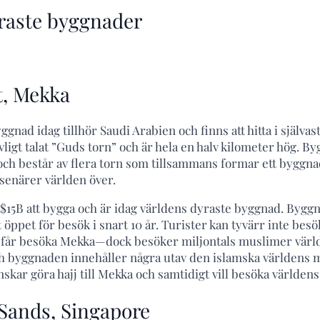
raste byggnader
t, Mekka
gnad idag tillhör Saudi Arabien och finns att hitta i självas
ligt talat ”Guds torn” och är hela en halv kilometer hög. B
och består av flera torn som tillsammans formar ett bygg
resenärer världen över.
15B att bygga och är idag världens dyraste byggnad. Bygg
t öppet för besök i snart 10 år. Turister kan tyvärr inte besö
 får besöka Mekka—dock besöker miljontals muslimer värld
h byggnaden innehåller några utav den islamska världens m
nskar göra hajj till Mekka och samtidigt vill besöka världen
Sands, Singapore