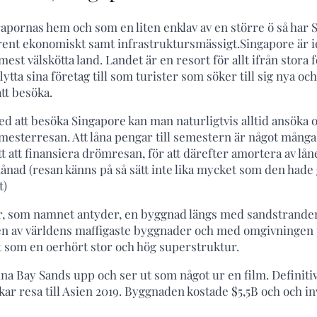
apornas hem och som en liten enklav av en större ö så har 
 rent ekonomiskt samt infrastruktursmässigt.Singapore är i
 mest välskötta land. Landet är en resort för allt ifrån stor
 flytta sina företag till som turister som söker till sig nya 
tt besöka.
 att besöka Singapore kan man naturligtvis alltid ansöka om
semesterresan. Att låna pengar till semestern är något många
tt att finansiera drömresan, för att därefter amortera av lå
nad (resan känns på så sätt inte lika mycket som den hade
t)
r, som namnet antyder, en byggnad längs med sandstrande
en av världens maffigaste byggnader och med omgivningen p
 som en oerhört stor och hög superstruktur.
na Bay Sands upp och ser ut som något ur en film. Definitivt
r resa till Asien 2019. Byggnaden kostade $5,5B och och inv