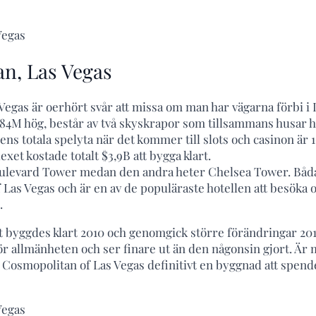
Vegas
n, Las Vegas
Vegas är oerhört svår att missa om man har vägarna förbi i 
84M hög, består av två skyskrapor som tillsammans husar he
ns totala spelyta när det kommer till slots och casinon är
et kostade totalt $3,9B att bygga klart.
oulevard Tower medan den andra heter Chelsea Tower. Båda
 Las Vegas och är en av de populäraste hotellen att besöka
.
byggdes klart 2010 och genomgick större förändringar 2017
 allmänheten och ser finare ut än den någonsin gjort. Är 
 Cosmopolitan of Las Vegas definitivt en byggnad att spend
Vegas