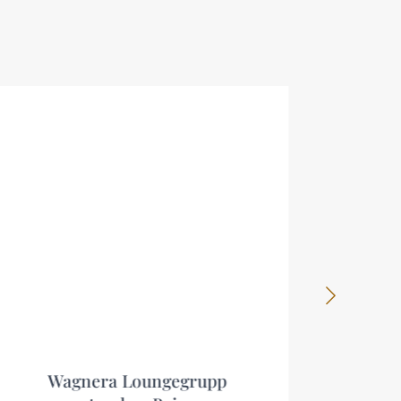
Wagnera Loungegrupp
Aspvik L