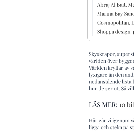
Abraj Al Bait, M
Marina Bay Sand
Cosmopolitan, L
Shoppa design-p
Skyskrapor, superst
världen över bygger 
Världen kryllar av 
lyxigare än den and
nedanstående lista 
hur de ser ut. Så v
LÄS MER:
10 bi
Här går vi igenom v
ligga och steka på s