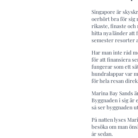
Singapore är skyskr
oerhört bra för sig
rikaste, finaste och
hitta nya länder att
semester resorter a
Har man inte råd med
för att finansiera 
fungerar som ett sä
hundralappar var må
för hela resan direk
Marina Bay Sands ä
Byggnaden i sig är 
så ser byggnaden ut
På natten lyses Mari
besöka om man önska
år sedan.