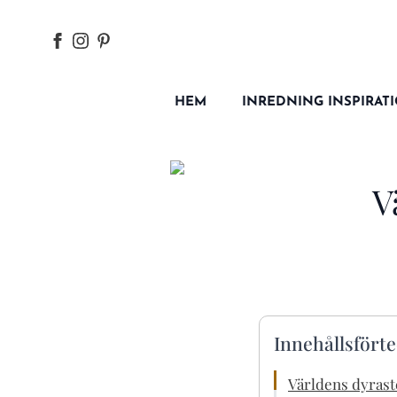
HEM
INREDNING INSPIRAT
V
Innehållsfört
Världens dyras