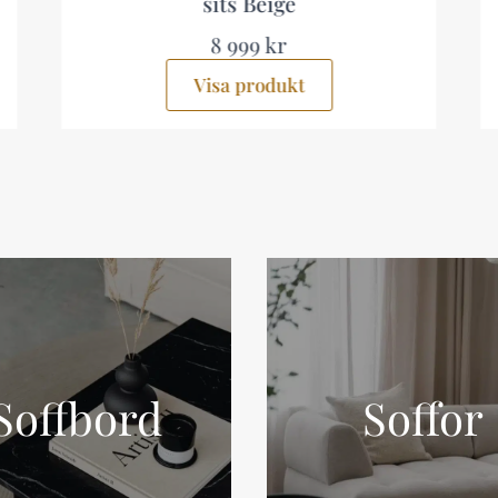
sits Beige
8 999 kr
Visa produkt
Soffbord
Soffor