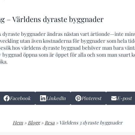
g – Världens dyraste byggnader
s dyraste byggnader ändras nästan vart årtionde—inte min
eckling utan även kostnaderna för byggnader som hela tiden
 besök hos världens dyraste byggnad behöver man bara vänta i
 byggnad öppna som är öppet för alla och som man snart
öka.
Facebook
LinkedIn
Pinterest
E-post
Hem
»
Blogg
»
Resa
»
Världens 3 dyraste byggnader