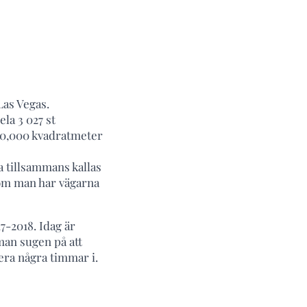
Las Vegas.
la 3 027 st
 10,000 kvadratmeter
 tillsammans kallas
 om man har vägarna
-2018. Idag är
man sugen på att
era några timmar i.