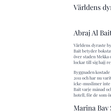
Världens dy
Abraj Al Bai
Världens dyraste byg
Bait betyder bokstav
över staden Mekka 
lockar till sig hajj 
Byggnaden kostade $
2011 och har nu vari
icke-muslimer inte
Bait varje månad oc
hotell, för de som ö
Marina Bay 