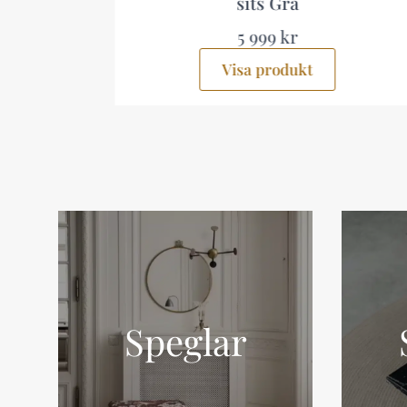
sits Grå
5 999 kr
Visa produkt
Speglar