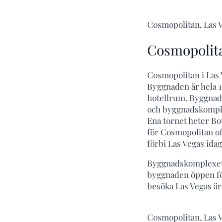
Cosmopolitan, Las 
Cosmopolita
Cosmopolitan i Las 
Byggnaden är hela 1
hotellrum. Byggnade
och byggnadskomplex
Ena tornet heter B
för Cosmopolitan of
förbi Las Vegas idag
Byggnadskomplexet 
byggnaden öppen för
besöka Las Vegas är
Cosmopolitan, Las 