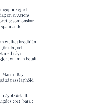
Singapore gjort
dag en av Asiens
a företag som önskar
och spännande
 ett litet kreditlån
 gör idag och
net med några
 gjort om man betalt
n Marina Bay.
å så pass låg höjd
 något värt att
igdes 2012, bara 7