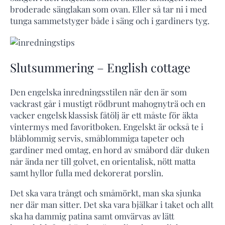
broderade sänglakan som ovan. Eller så tar ni i med
tunga sammetstyger både i säng och i gardiners tyg.
Slutsummering – English cottage
Den engelska inredningsstilen när den är som
vackrast går i mustigt rödbrunt mahognyträ och en
vacker engelsk klassisk fåtölj är ett måste för äkta
vintermys med favoritboken. Engelskt är också te i
blåblommig servis, småblommiga tapeter och
gardiner med omtag, en hord av småbord där duken
når ända ner till golvet, en orientalisk, nött matta
samt hyllor fulla med dekorerat porslin.
Det ska vara trångt och småmörkt, man ska sjunka
ner där man sitter. Det ska vara bjälkar i taket och allt
ska ha dammig patina samt omvärvas av lätt