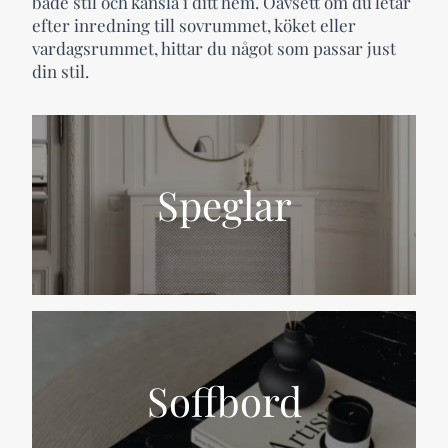
både stil och känsla i ditt hem. Oavsett om du letar
efter inredning till sovrummet, köket eller
vardagsrummet, hittar du något som passar just
din stil.
Speglar
Soffbord