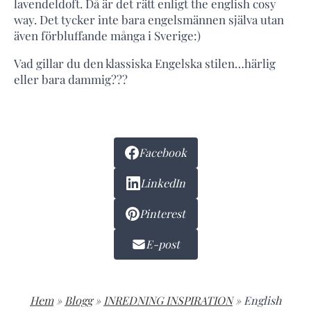
lavendeldoft. Då är det rätt enligt the english cosy
way. Det tycker inte bara engelsmännen själva utan
även förbluffande många i Sverige:)
Vad gillar du den klassiska Engelska stilen…härlig
eller bara dammig???
Facebook
LinkedIn
Pinterest
E-post
Hem
»
Blogg
»
INREDNING INSPIRATION
»
English