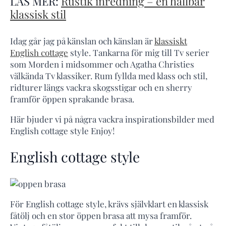
LÄS MER:
Rustik inredning – en hållbar
klassisk stil
Idag går jag på känslan och känslan är
klassiskt
English cottage
style. Tankarna för mig till Tv serier
som Morden i midsommer och Agatha Christies
välkända Tv klassiker. Rum fyllda med klass och stil,
ridturer längs vackra skogsstigar och en sherry
framför öppen sprakande brasa.
Här bjuder vi på några vackra inspirationsbilder med
English cottage style Enjoy!
English cottage style
För English cottage style, krävs självklart en klassisk
fåtölj och en stor öppen brasa att mysa framför.