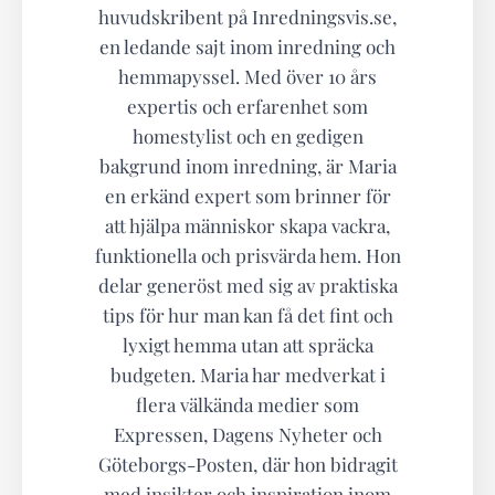
huvudskribent på Inredningsvis.se,
en ledande sajt inom inredning och
hemmapyssel. Med över 10 års
expertis och erfarenhet som
homestylist och en gedigen
bakgrund inom inredning, är Maria
en erkänd expert som brinner för
att hjälpa människor skapa vackra,
funktionella och prisvärda hem. Hon
delar generöst med sig av praktiska
tips för hur man kan få det fint och
lyxigt hemma utan att spräcka
budgeten. Maria har medverkat i
flera välkända medier som
Expressen, Dagens Nyheter och
Göteborgs-Posten, där hon bidragit
med insikter och inspiration inom