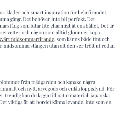
, kläder och smart inspiration för hela firandet.
mma gång. Det behöver inte bli perfekt. Det
arstång som lutar lite charmigt åt ena hållet. Det är
 servetter och någon som alltid glömmer köpa
svärt midsommarfirande
, som känns både fint och
är midsommarstången utan att den ser trött ut redan
, blommor från trädgården och kanske några
 gammalt och nytt, arvegods och enkla loppisfynd. För
mer trendig kan du lägga till naturmaterial, japanska
et viktiga är att bordet känns levande, inte som en