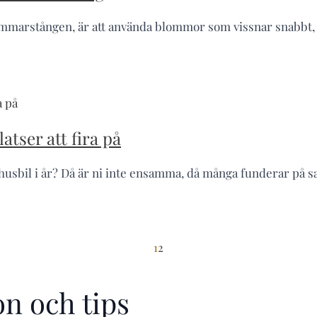
mmarstången, är att använda blommor som vissnar snabbt, för 
tser att fira på
sbil i år? Då är ni inte ensamma, då många funderar på sa
1
2
n och tips