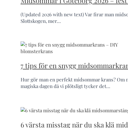
Midsommar i Göteborg 2026 – fest f
(Updated 2026 with new text) Var firar man midsom
Slottskogen, mer…
7 tips för en snygg midsommarkra
Hur gör man en perfekt midsommar krans? Om ni 
magiska dagen då vi plötsligt tycker det…
6 värsta misstag när du ska klä m