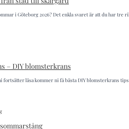
rån stad till skärgård
mar i Göteborg 2026? Det enkla svaret är att du har tre rikt
ns – DIY blomsterkrans
fortsätter läsa kommer ni få bästa DIY blomsterkrans ti
idsommarstång