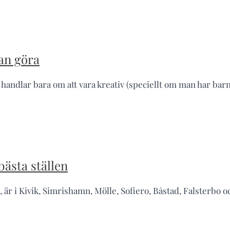
an göra
t handlar bara om att vara kreativ (speciellt om man har ba
ästa ställen
, är i Kivik, Simrishamn, Mölle, Sofiero, Båstad, Falsterbo