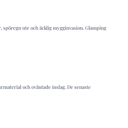
kar, spöregn ute och äcklig mygginvasion. Glamping
material och oväntade inslag. De senaste