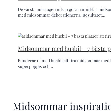
De värsta misstagen ni kan göra när ni klär midso
med midsommar dekorationerna. Resultatet…
Midsommar med husbil – 7 bästa pla
Funderar ni med husbil att fira midsommar med hu
superpoppis och…
Midsommar inspiratio