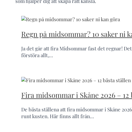
som hjälper dig att skapa rätt känsla.
Regn på midsommar? 10 saker ni k
Ja det går att fira Midsommar fast det regnar! De
förstöra allt,…
Fira midsommar i Skåne 2026 – 12 b
De bästa ställena att fira midsommar i Skåne 2026
runt kusten. Här finns allt från…