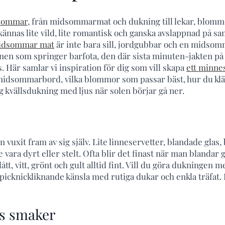
dsommar
, från midsommarmat och dukning till lekar, blommor
nnas lite vild, lite romantisk och ganska avslappnad på sa
idsommar mat
är inte bara sill, jordgubbar och en midsomm
nen som springer barfota, den där sista minuten-jakten på
s. Här samlar vi inspiration för dig som vill skapa
ett minne
 midsommarbord, vilka blommor som passar bäst, hur du kl
g kvällsdukning med ljus när solen börjar gå ner.
xit fram av sig själv. Lite linneservetter, blandade glas
 vara dyrt eller stelt. Ofta blir det finast när man blandar
lått, vitt, grönt och gult alltid fint. Vill du göra dukningen 
icknickliknande känsla med rutiga dukar och enkla träfat. D
s smaker