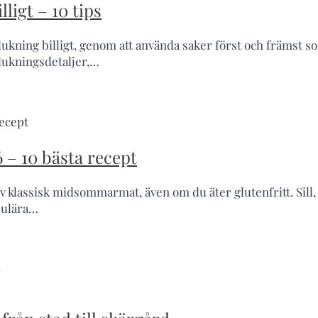
igt – 10 tips
kning billigt, genom att använda saker först och främst 
dukningsdetaljer,…
– 10 bästa recept
v klassisk midsommarmat, även om du äter glutenfritt. Sill,
pulära…