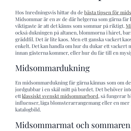
Hos Inredningsvis hittar du de
bästa tipsen för mi
Midsommar är en av de där helgerna som gärna får kä
viktigaste är att det känns som sommar på riktigt.
M
också dukningen på altanen, blommorna i håret, bar
gräddfil. Det är lite kaos. Men ett ganska vackert kao
enkelt. Det kan handla om hur du dukar ett vackert
innan gästerna kommer, eller hur du får till en mysi
Midsommardukning
En midsommardukning får gärna kännas som om den vu
jordgubbar i en skål mitt på bordet. Det behöver inte
ett
klassiskt svenskt midsommarbord
, så fungerar b
influenser, låga blomsterarrangemang eller en mer p
katalogbild.
Midsommarmat och sommaren