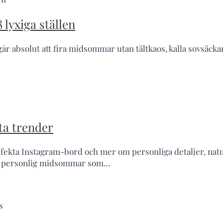
lyxiga ställen
 går absolut att fira midsommar utan tältkaos, kalla sovsäc
ta trender
ta Instagram-bord och mer om personliga detaljer, natur
a en personlig midsommar som…