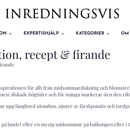
ION
EXPERTISHJÄLP
KATEGORIER
OM
ion, recept & firande
firande
spirationen för allt från midsommardukning och blomsterk
s mest älskade högtider och för många markerar den den ri
kar upp långbord utomhus, njuter av färskpotatis och jordg
på landet eller en mysig midsommar på balkongen eller i tr