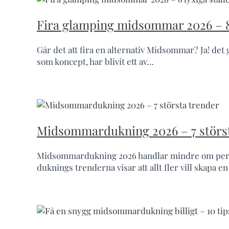
Fira glamping midsommar 2026 – 8 
Går det att fira en alternativ Midsommar? Ja! det
som koncept, har blivit ett av…
Midsommardukning 2026 – 7 störs
Midsommardukning 2026 handlar mindre om perfek
duknings trenderna visar att allt fler vill skap