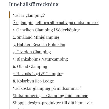
Innehållsförteckning
Vad är glamping?
Är glamping ett bra alternativ på midsommar?
1. Örnviken Glamping i Söderköping
2. Småland Miniglamping
3. Hafsten Resort i Bohuslän
4. Tiveden Glamping
5. Blankaholms Naturcamping
6. Öland Glamping
7. Hästnäs Logi & Glamping
8. Kolarbyn Eco Lodge
Vad kostar glamping på midsommar?
Slutsummering – Glamping midsommar
Shoppa design-produkter till ditt hem i vår