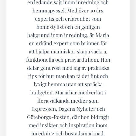
en ledande sajt inom inredning och
hemmapyssel. Med över 10 års
expertis och erfarenhet som
homestylist och en gedigen
bakgrund inom inredning, är Maria
en erkänd expert som brinner för
att hjälpa människor skapa vackra,
funktionella och prisvärda hem. Hon
delar generöst med sig av praktiska
tips för hur man kan få det fint och
lyxigt hemma utan att spräcka
budgeten. Maria har medverkat i
flera välkända medier som
Expressen, Dagens Nyheter och
Göteborgs-Posten, där hon bidragit
med insikter och inspiration inom
inredning och bostadsmarknad.