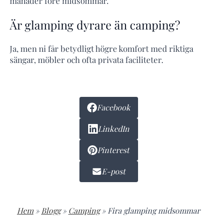
månader före midsommar.
Är glamping dyrare än camping?
Ja, men ni får betydligt högre komfort med riktiga
sängar, möbler och ofta privata faciliteter.
Facebook
LinkedIn
Pinterest
E-post
Hem
»
Blogg
»
Camping
»
Fira glamping midsommar