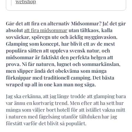
webshop
Går det att fira en alternativ Midsommar? Ja! det går
absolut
att fira midsommar
utan tältkaos, kalla
sovsäckar, spöregn ute och äcklig mygginvasion.
Glamping som koncept, har blivit ett av de mest
populära sätten att uppleva svensk natur, och
midsommar är faktiskt den perfekta helgen att
prova. Ni får naturen, lugnet och sommarkänslan,
men slipper ändå det obekväma som många
förknippar med traditionell camping. Det bästa
wraped up all in one kan man nog säga.
Jag ska erkänna, att jag länge trodde att glamping bara
var ännu en kortvarig trend. Men efter att ha sett hur
många som väljer bort hotell för att istället vakna mitt
i naturen med fågelsång utanför tältduken har jag
förstått varför det blivit så populärt.