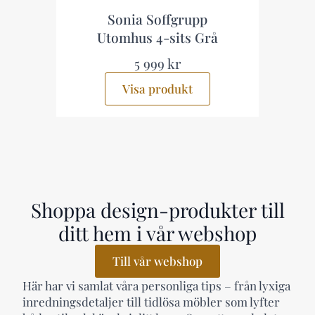
Sonia Soffgrupp
Lainell
Utomhus 4-sits Grå
5 999 kr
Visa produkt
Shoppa design-produkter till
ditt hem i vår webshop
Till vår webshop
Här har vi samlat våra personliga tips – från lyxiga
inredningsdetaljer till tidlösa möbler som lyfter