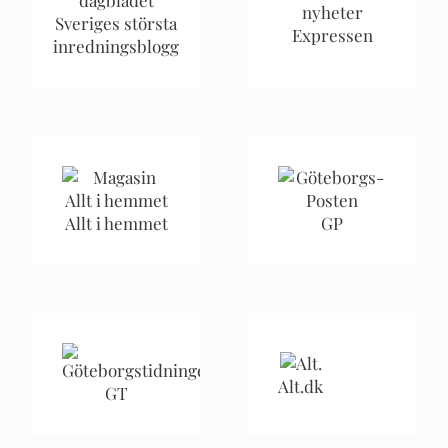
Sveriges största
Expressen
inredningsblogg
Allt i hemmet
GP
Alt.dk
GT