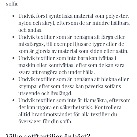
soffa:
Undvik först syntetiska material som polyester,
nylon och akryl, eftersom de är mindre hållbara
och andas.
Undvik textilier som är benägna att färga eller
missfärgas, till exempel ljusare tyger eller de
som är gjorda av material som siden eller satin.
Undvik textilier som inte bara kan tvättas i
maskin eller kemtvättas, eftersom de kan vara
svåra att rengöra och underhålla.
Undvik textilier som är benägna att blekna eller
krympa, eftersom dessa kan påverka soffans
utseende och livslängd.
Undvik textilier som inte är flamsäkra, eftersom
det kan utgöra en säkerhetsrisk. Kontrollera
alltid brandmotståndet för alla textilier du
överväger för din soffa.
Vilka sofftextilier är bäst?