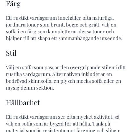
Färg
Ett rustikt vardagsrum innehåller ofta naturliga,
jordnära toner som brunt, beige och grått. Välj en
soffa i en färg som kompletterar dessa toner och
hjälper till att skapa ett sammanhängande utseende.
Stil
Välj en soffa som passar den övergripande stilen i ditt
rustika vardagsrum. Alternativen inkluderar en
bedrövad skinnsoffa, en plysch mocka soffa eller en
mysig denim sektion.
Hållbarhet
Ett rustikt vardagsrum ser ofta mycket aktivitet, så
välj en soffa som är byggd för att hålla. Tänk på
material som är resistenta mot färgning och slitage