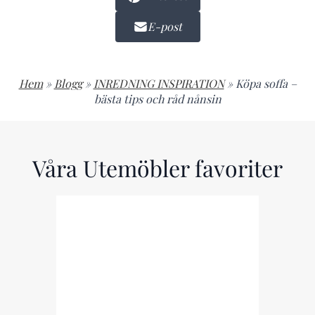
E-post
Hem
»
Blogg
»
INREDNING INSPIRATION
»
Köpa soffa –
bästa tips och råd nånsin
Våra Utemöbler favoriter