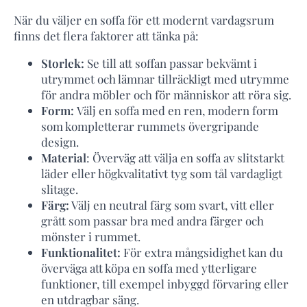
När du väljer en soffa för ett modernt vardagsrum
finns det flera faktorer att tänka på:
Storlek:
Se till att soffan passar bekvämt i
utrymmet och lämnar tillräckligt med utrymme
för andra möbler och för människor att röra sig.
Form:
Välj en soffa med en ren, modern form
som kompletterar rummets övergripande
design.
Material
: Överväg att välja en soffa av slitstarkt
läder eller högkvalitativt tyg som tål vardagligt
slitage.
Färg:
Välj en neutral färg som svart, vitt eller
grått som passar bra med andra färger och
mönster i rummet.
Funktionalitet:
För extra mångsidighet kan du
överväga att köpa en soffa med ytterligare
funktioner, till exempel inbyggd förvaring eller
en utdragbar säng.