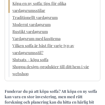
Köpa en ny soffa: tips för olika
vardagsrumsstilar
Traditionellt vardagsrum
Modernt vardagsrum
Rustikt vardagsrum
Vardagsrum med kusttema
Vilken soffa är bäst för varje typ av
vardagsrumsstil?
Slutsats – köpa soffa
Shoppa design-produkter till ditt hem i vår
webshop
Funderar du på att köpa soffa? Att köpa en ny soffa
kan vara en stor investering, men med rätt
forskning och planering kan du hitta en härlig bit