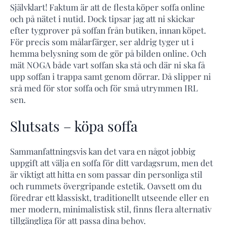
Självklart! Faktum är att de flesta köper soffa online
och på nätet i nutid. Dock tipsar jag att ni skickar
efter tygprover på soffan från butiken, innan köpet.
För precis som målarfärger, ser aldrig tyger ut i
hemma belysning som de gör på bilden online. Och
mät NOGA både vart soffan ska stå och där ni ska få
upp soffan i trappa samt genom dörrar. Då slipper ni
srå med för stor soffa och för små utrymmen IRL
sen.
Slutsats – köpa soffa
Sammanfattningsvis kan det vara en något jobbig
uppgift att välja en soffa för ditt vardagsrum, men det
är viktigt att hitta en som passar din personliga stil
och rummets övergripande estetik. Oavsett om du
föredrar ett klassiskt, traditionellt utseende eller en
mer modern, minimalistisk stil, finns flera alternativ
tillgängliga för att passa dina behov.