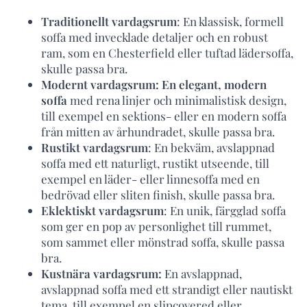
Traditionellt vardagsrum
: En klassisk, formell
soffa med invecklade detaljer och en robust
ram, som en Chesterfield eller tuftad lädersoffa,
skulle passa bra.
Modernt vardagsrum: En elegant, modern
soffa
med rena linjer och minimalistisk design,
till exempel en sektions- eller en modern soffa
från mitten av århundradet, skulle passa bra.
Rustikt vardagsrum
: En bekväm, avslappnad
soffa med ett naturligt, rustikt utseende, till
exempel en läder- eller linnesoffa med en
bedrövad eller sliten finish, skulle passa bra.
Eklektiskt vardagsrum
: En unik, färgglad soffa
som ger en pop av personlighet till rummet,
som sammet eller mönstrad soffa, skulle passa
bra.
Kustnära vardagsrum:
En avslappnad,
avslappnad soffa med ett strandigt eller nautiskt
tema, till exempel en slipcovered eller