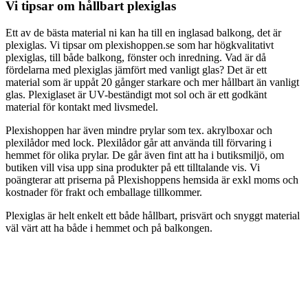
Vi tipsar om hållbart plexiglas
Ett av de bästa material ni kan ha till en inglasad balkong, det är
plexiglas. Vi tipsar om plexishoppen.se som har högkvalitativt
plexiglas, till både balkong, fönster och inredning. Vad är då
fördelarna med plexiglas jämfört med vanligt glas? Det är ett
material som är uppåt 20 gånger starkare och mer hållbart än vanligt
glas. Plexiglaset är UV-beständigt mot sol och är ett godkänt
material för kontakt med livsmedel.
Plexishoppen har även mindre prylar som tex. akrylboxar och
plexilådor med lock. Plexilådor går att använda till förvaring i
hemmet för olika prylar. De går även fint att ha i butiksmiljö, om
butiken vill visa upp sina produkter på ett tilltalande vis. Vi
poängterar att priserna på Plexishoppens hemsida är exkl moms och
kostnader för frakt och emballage tillkommer.
Plexiglas är helt enkelt ett både hållbart, prisvärt och snyggt material
väl värt att ha både i hemmet och på balkongen.