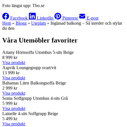
Foto längst upp: Tbo.se
Facebook
LinkedIn
Pinterest
E-post
Hem
»
Blogg
»
Uteplats
»
Inglasad balkong – Så inreder och stylar
du den
Våra Utemöbler favoriter
Ariany Hörnsoffa Utomhus 5-sits Beige
8 999 kr
Visa produkt
Aspvik Loungegrupp svart/vit
13 999 kr
Visa produkt
Bahamas Liten Balkongsoffa Beige
2 999 kr
Visa produkt
Sonia Soffgrupp Utomhus 4-sits Grå
5 999 kr
Visa produkt
Lainelle 4-sits Soffgrupp Beige
5 499 kr
Visa produkt