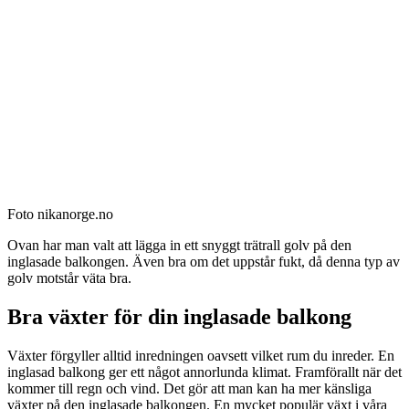
Foto nikanorge.no
Ovan har man valt att lägga in ett snyggt trätrall golv på den
inglasade balkongen. Även bra om det uppstår fukt, då denna typ av
golv motstår väta bra.
Bra växter för din inglasade balkong
Växter förgyller alltid inredningen oavsett vilket rum du inreder. En
inglasad balkong ger ett något annorlunda klimat. Framförallt när det
kommer till regn och vind. Det gör att man kan ha mer känsliga
växter på den inglasade balkongen. En mycket populär växt i våra