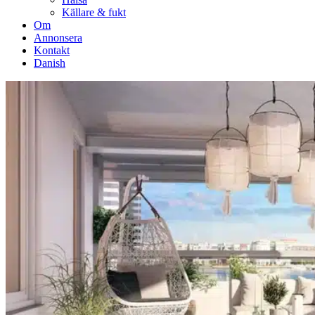
Källare & fukt
Om
Annonsera
Kontakt
Danish