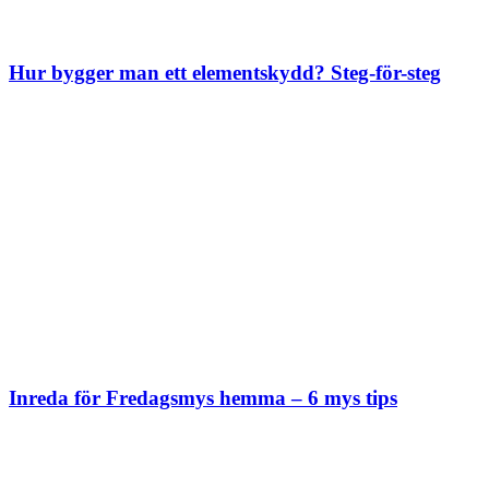
Hur bygger man ett elementskydd? Steg-för-steg
Inreda för Fredagsmys hemma – 6 mys tips