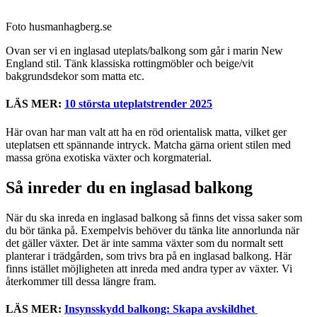
Foto husmanhagberg.se
Ovan ser vi en inglasad uteplats/balkong som går i marin New
England stil. Tänk klassiska rottingmöbler och beige/vit
bakgrundsdekor som matta etc.
LÄS MER:
10 största uteplatstrender 2025
Här ovan har man valt att ha en röd orientalisk matta, vilket ger
uteplatsen ett spännande intryck. Matcha gärna orient stilen med
massa gröna exotiska växter och korgmaterial.
Så inreder du en inglasad balkong
När du ska inreda en inglasad balkong så finns det vissa saker som
du bör tänka på. Exempelvis behöver du tänka lite annorlunda när
det gäller växter. Det är inte samma växter som du normalt sett
planterar i trädgården, som trivs bra på en inglasad balkong. Här
finns istället möjligheten att inreda med andra typer av växter. Vi
återkommer till dessa längre fram.
LÄS MER:
Insynsskydd balkong: Skapa avskildhet