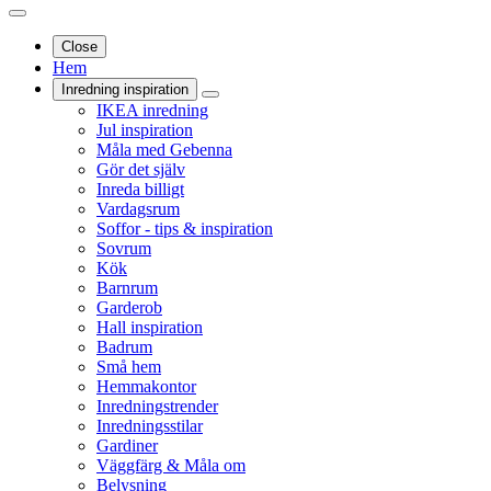
Close
Hem
Inredning inspiration
IKEA inredning
Jul inspiration
Måla med Gebenna
Gör det själv
Inreda billigt
Vardagsrum
Soffor - tips & inspiration
Sovrum
Kök
Barnrum
Garderob
Hall inspiration
Badrum
Små hem
Hemmakontor
Inredningstrender
Inredningsstilar
Gardiner
Väggfärg & Måla om
Belysning