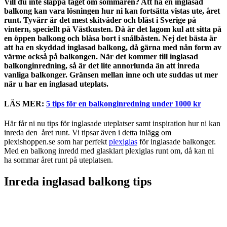
Vill du inte släppa taget om sommaren? Att ha en inglasad
balkong kan vara lösningen hur ni kan fortsätta vistas ute, året
runt. Tyvärr är det mest skitväder och blåst i Sverige på
vintern, speciellt på Västkusten. Då är det lagom kul att sitta på
en öppen balkong och blåsa bort i snålbåsten. Nej det bästa är
att ha en skyddad inglasad balkong, då gärna med nån form av
värme också på balkongen. När det kommer till inglasad
balkonginredning, så är det lite annorlunda än att inreda
vanliga balkonger. Gränsen mellan inne och ute suddas ut mer
när u har en inglasad uteplats.
LÄS MER:
5 tips för en balkonginredning under 1000 kr
Här får ni nu tips för inglasade uteplatser samt inspiration hur ni kan
inreda den året runt. Vi tipsar även i detta inlägg om
plexishoppen.se som har perfekt
plexiglas
för inglasade balkonger.
Med en balkong inredd med glasklart plexiglas runt om, då kan ni
ha sommar året runt på uteplatsen.
Inreda inglasad balkong tips