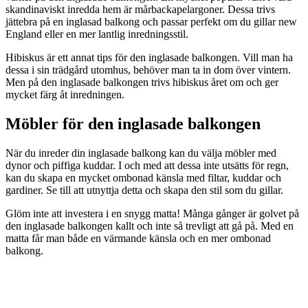
skandinaviskt inredda hem är mårbackapelargoner. Dessa trivs
jättebra på en inglasad balkong och passar perfekt om du gillar new
England eller en mer lantlig inredningsstil.
Hibiskus är ett annat tips för den inglasade balkongen. Vill man ha
dessa i sin trädgård utomhus, behöver man ta in dom över vintern.
Men på den inglasade balkongen trivs hibiskus året om och ger
mycket färg åt inredningen.
Möbler för den inglasade balkongen
När du inreder din inglasade balkong kan du välja möbler med
dynor och piffiga kuddar. I och med att dessa inte utsätts för regn,
kan du skapa en mycket ombonad känsla med filtar, kuddar och
gardiner. Se till att utnyttja detta och skapa den stil som du gillar.
Glöm inte att investera i en snygg matta! Många gånger är golvet på
den inglasade balkongen kallt och inte så trevligt att gå på. Med en
matta får man både en värmande känsla och en mer ombonad
balkong.