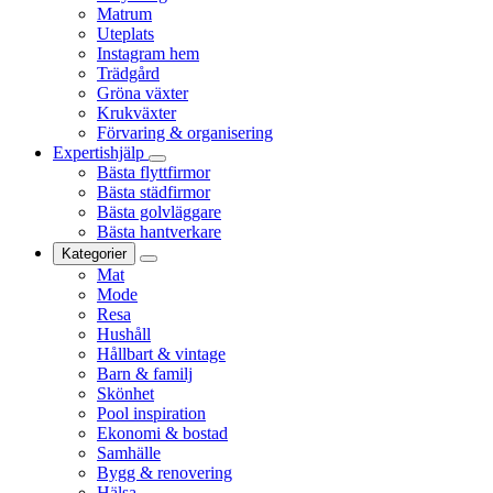
Matrum
Uteplats
Instagram hem
Trädgård
Gröna växter
Krukväxter
Förvaring & organisering
Expertishjälp
Bästa flyttfirmor
Bästa städfirmor
Bästa golvläggare
Bästa hantverkare
Kategorier
Mat
Mode
Resa
Hushåll
Hållbart & vintage
Barn & familj
Skönhet
Pool inspiration
Ekonomi & bostad
Samhälle
Bygg & renovering
Hälsa