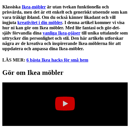
Klassiska
Ikea-möbler
är utan tvekan funktionella och
prisvärda, men det är ett enkelt och generiskt utseende som
kan
vara tråkigt ibland. Om du också känner likadant och vill
ingjuta
kreativitet i din möbler
. I denna artikel kommer vi visa
hur ni kan gör om Ikea möbler. Med lite fantasi och gör-det-
själv förvandla dina
vanliga Ikea-pjäser
till unika uttalande som
uttrycker din personlighet och stil. Den här artikeln utforskar
några av de kreativa och inspirerande Ikea-möblerna för att
uppdatera och anpassa dina Ikea-möbler.
LÄS MER:
6 bästa Ikea hacks för små hem
Gör om Ikea möbler