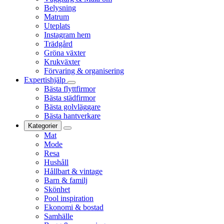
Belysning
Matrum
Uteplats
Instagram hem
Trädgård
Gröna växter
Krukväxter
Förvaring & organisering
Expertishjälp
Bästa flyttfirmor
Bästa städfirmor
Bästa golvläggare
Bästa hantverkare
Kategorier
Mat
Mode
Resa
Hushåll
Hållbart & vintage
Barn & familj
Skönhet
Pool inspiration
Ekonomi & bostad
Samhälle