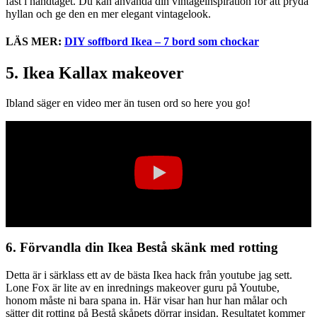
fast i handtaget. Du kan använda din vintageinspiration för att pryda
hyllan och ge den en mer elegant vintagelook.
LÄS MER:
DIY soffbord Ikea – 7 bord som chockar
5. Ikea Kallax makeover
Ibland säger en video mer än tusen ord so here you go!
6. Förvandla din Ikea Bestå skänk med rotting
Detta är i särklass ett av de bästa Ikea hack från youtube jag sett.
Lone Fox är lite av en inrednings makeover guru på Youtube,
honom måste ni bara spana in. Här visar han hur han målar och
sätter dit rotting på Bestå skåpets dörrar insidan. Resultatet kommer