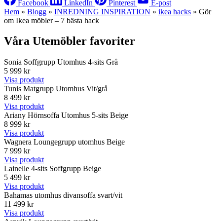
Facebook
LinkedIn
Pinterest
E-post
Hem
»
Blogg
»
INREDNING INSPIRATION
»
ikea hacks
»
Gör
om Ikea möbler – 7 bästa hack
Våra Utemöbler favoriter
Sonia Soffgrupp Utomhus 4-sits Grå
5 999 kr
Visa produkt
Tunis Matgrupp Utomhus Vit/grå
8 499 kr
Visa produkt
Ariany Hörnsoffa Utomhus 5-sits Beige
8 999 kr
Visa produkt
Wagnera Loungegrupp utomhus Beige
7 999 kr
Visa produkt
Lainelle 4-sits Soffgrupp Beige
5 499 kr
Visa produkt
Bahamas utomhus divansoffa svart/vit
11 499 kr
Visa produkt