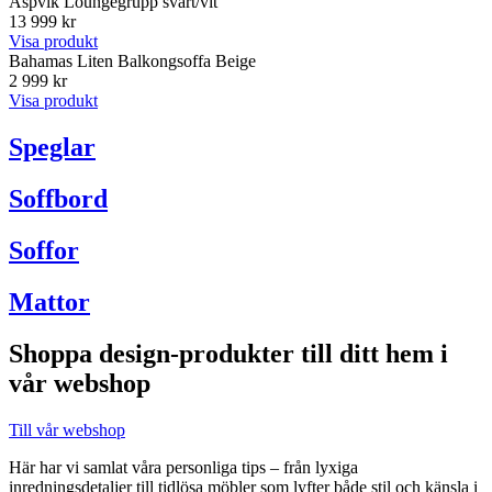
Aspvik Loungegrupp svart/vit
13 999 kr
Visa produkt
Bahamas Liten Balkongsoffa Beige
2 999 kr
Visa produkt
Speglar
Soffbord
Soffor
Mattor
Shoppa design-produkter till ditt hem i
vår webshop
Till vår webshop
Här har vi samlat våra personliga tips – från lyxiga
inredningsdetaljer till tidlösa möbler som lyfter både stil och känsla i