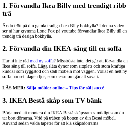
1. Förvandla Ikea Billy med trendigt ribb
trä
Är du trött på din gamla tradiga Ikea Billy bokhylla? I denna video
ser ni hur grymma Lone Fox på youtube förvandlar Ikea Billy till en
trendig trä design bokhylla.
2. Förvandla din IKEA-säng till en soffa
Har ni inte råd
med ny soffa
? Misströsta inte, det går att förvandla en
Ikea säng till soffa. Lägg släta dynor som sittplats och stora kraftiga
kuddar som ryggstöd och ställ möbeln mot väggen. Volia! en helt ny
soffa har sett dagen ljus, som dessutom går att sova i.
LÄS MER:
Sälja möbler online – Tips för sälj succé
3. IKEA Bestå skåp som TV-bänk
Börja med att montera din IKEA Bestå skåpsram samtidigt som du
tar bort dörrarna. Vrid på träben på botten av din Bestå möbel.
Använd sedan valda tapeter för att klä skåpsdörrarna.