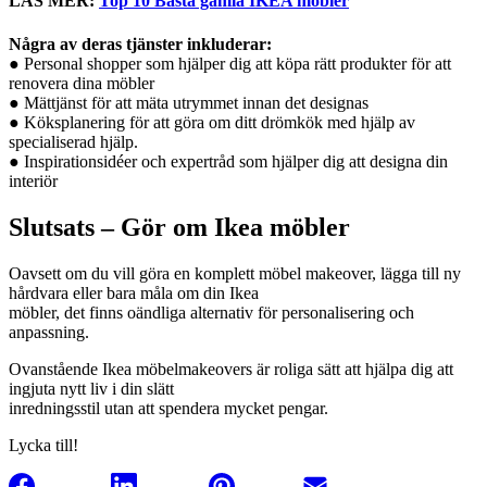
LÄS MER:
Top 10 Bästa gamla IKEA möbler
Några av deras tjänster inkluderar:
● Personal shopper som hjälper dig att köpa rätt produkter för att
renovera dina möbler
● Mättjänst för att mäta utrymmet innan det designas
● Köksplanering för att göra om ditt drömkök med hjälp av
specialiserad hjälp.
● Inspirationsidéer och expertråd som hjälper dig att designa din
interiör
Slutsats – Gör om Ikea möbler
Oavsett om du vill göra en komplett möbel makeover, lägga till ny
hårdvara eller bara måla om din Ikea
möbler, det finns oändliga alternativ för personalisering och
anpassning.
Ovanstående Ikea möbelmakeovers är roliga sätt att hjälpa dig att
ingjuta nytt liv i din slätt
inredningsstil utan att spendera mycket pengar.
Lycka till!