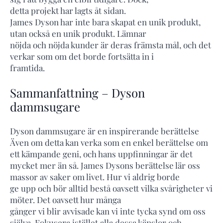
detta projekt har lagts åt sidan.
James Dyson har inte bara skapat en unik produkt,
utan också en unik produkt. Lämnar
nöjda och nöjda kunder är deras främsta mål, och det
verkar som om det borde fortsätta in i
framtida.
Sammanfattning – Dyson
dammsugare
Dyson dammsugare är en inspirerande berättelse
Även om detta kan verka som en enkel berättelse om
ett kämpande geni, och hans uppfinningar är det
mycket mer än så. James Dysons berättelse lär oss
massor av saker om livet. Hur vi aldrig borde
ge upp och bör alltid bestå oavsett vilka svårigheter vi
möter. Det oavsett hur många
gånger vi blir avvisade kan vi inte tycka synd om oss
själva. Fokusera istället alla dessa känslor och