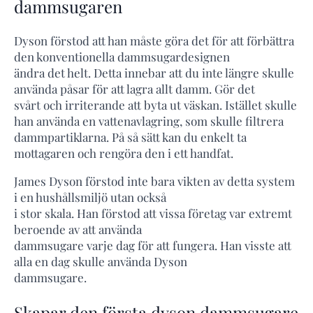
dammsugaren
Dyson förstod att han måste göra det för att förbättra
den konventionella dammsugardesignen
ändra det helt. Detta innebar att du inte längre skulle
använda påsar för att lagra allt damm. Gör det
svårt och irriterande att byta ut väskan. Istället skulle
han använda en vattenavlagring, som skulle filtrera
dammpartiklarna. På så sätt kan du enkelt ta
mottagaren och rengöra den i ett handfat.
James Dyson förstod inte bara vikten av detta system
i en hushållsmiljö utan också
i stor skala. Han förstod att vissa företag var extremt
beroende av att använda
dammsugare varje dag för att fungera. Han visste att
alla en dag skulle använda Dyson
dammsugare.
Skapar den första dyson dammsugare