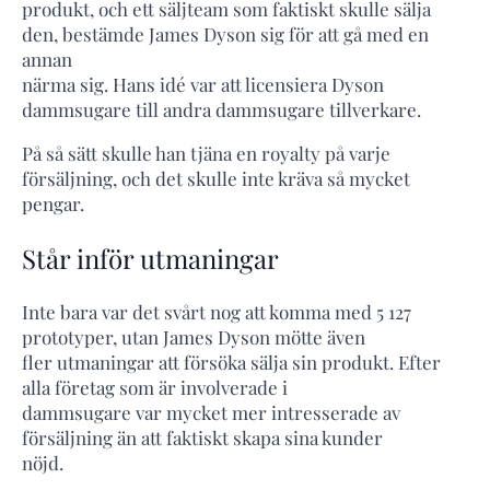
produkt, och ett säljteam som faktiskt skulle sälja
den, bestämde James Dyson sig för att gå med en
annan
närma sig. Hans idé var att licensiera Dyson
dammsugare till andra dammsugare tillverkare.
På så sätt skulle han tjäna en royalty på varje
försäljning, och det skulle inte kräva så mycket
pengar.
Står inför utmaningar
Inte bara var det svårt nog att komma med 5 127
prototyper, utan James Dyson mötte även
fler utmaningar att försöka sälja sin produkt. Efter
alla företag som är involverade i
dammsugare var mycket mer intresserade av
försäljning än att faktiskt skapa sina kunder
nöjd.