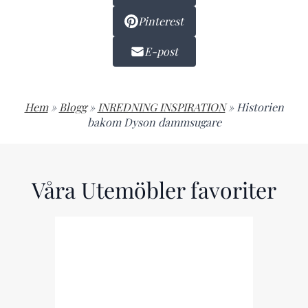
Pinterest
E-post
Hem
»
Blogg
»
INREDNING INSPIRATION
»
Historien
bakom Dyson dammsugare
Våra Utemöbler favoriter