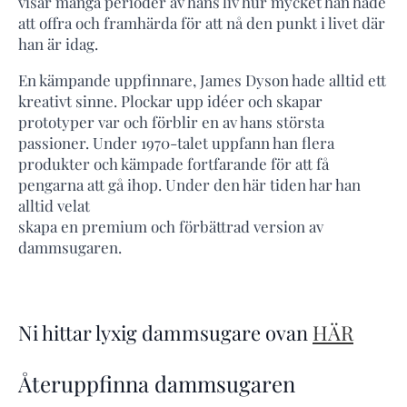
visar många perioder av hans liv hur mycket han hade
att offra och framhärda för att nå den punkt i livet där
han är idag.
En kämpande uppfinnare, James Dyson hade alltid ett
kreativt sinne. Plockar upp idéer och skapar
prototyper var och förblir en av hans största
passioner. Under 1970-talet uppfann han flera
produkter och kämpade fortfarande för att få
pengarna att gå ihop. Under den här tiden har han
alltid velat
skapa en premium och förbättrad version av
dammsugaren.
Ni hittar lyxig dammsugare ovan
HÄR
Återuppfinna dammsugaren