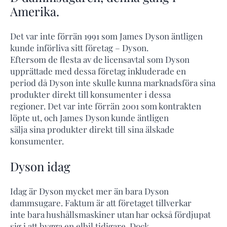
Amerika.
Det var inte förrän 1991 som James Dyson äntligen
kunde införliva sitt företag – Dyson.
Eftersom de flesta av de licensavtal som Dyson
upprättade med dessa företag inkluderade en
period då Dyson inte skulle kunna marknadsföra sina
produkter direkt till konsumenter i dessa
regioner. Det var inte förrän 2001 som kontrakten
löpte ut, och James Dyson kunde äntligen
sälja sina produkter direkt till sina älskade
konsumenter.
Dyson idag
Idag är Dyson mycket mer än bara Dyson
dammsugare. Faktum är att företaget tillverkar
inte bara hushållsmaskiner utan har också fördjupat
sig i att bygga en elbil tidigare. Dock,