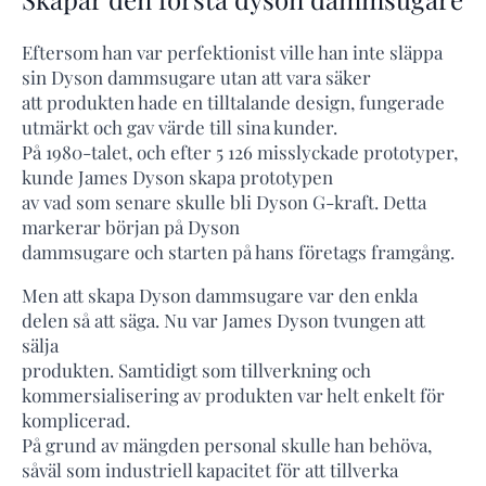
Eftersom han var perfektionist ville han inte släppa
sin Dyson dammsugare utan att vara säker
att produkten hade en tilltalande design, fungerade
utmärkt och gav värde till sina kunder.
På 1980-talet, och efter 5 126 misslyckade prototyper,
kunde James Dyson skapa prototypen
av vad som senare skulle bli Dyson G-kraft. Detta
markerar början på Dyson
dammsugare och starten på hans företags framgång.
Men att skapa Dyson dammsugare var den enkla
delen så att säga. Nu var James Dyson tvungen att
sälja
produkten. Samtidigt som tillverkning och
kommersialisering av produkten var helt enkelt för
komplicerad.
På grund av mängden personal skulle han behöva,
såväl som industriell kapacitet för att tillverka