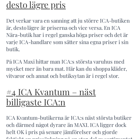
desto lägre pris
Det verkar vara en sanning att ju större ICA-butiken
är, desto lägre är priserna och vice versa. En ICA
Nära-butik har i regel ganska höga priser och det är
varje ICA-handlare som sätter sina egna priser i sin
butik.
På ICA Maxi hittar man ICA:s största varuhus med
mycket mer än bara mat. Här kan du shoppa kläder,
vitvaror och annat och butiksytan är i regel stor.
#4 ICA Kvantum – näst
billigaste ICA:n
ICA Kvantum-butikerna är ICA:s näst största butiker
och därmed något dyrare än MAXI. ICA ligger dock
helt OK i pris på senare jämförelser och gjorde