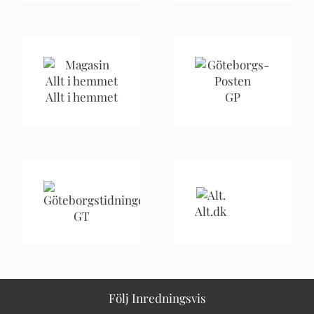
Allt i hemmet
GP
Alt.dk
GT
Följ Inredningsvis