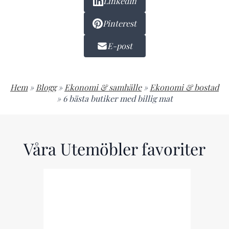
LinkedIn
Pinterest
E-post
Hem
»
Blogg
»
Ekonomi & samhälle
»
Ekonomi & bostad
»
6 bästa butiker med billig mat
Våra Utemöbler favoriter