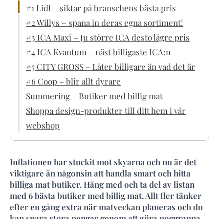
#1 Lidl – siktar på branschens bästa pris
#2 Willys – spana in deras egna sortiment!
#3 ICA Maxi – Ju större ICA desto lägre pris
#4 ICA Kvantum – näst billigaste ICA:n
#5 CITY GROSS – Låter billigare än vad det är
#6 Coop – blir allt dyrare
Summering – Butiker med billig mat
Shoppa design-produkter till ditt hem i vår
webshop
Inflationen har stuckit mot skyarna och nu är det
viktigare än någonsin att handla smart och hitta
billiga mat butiker. Häng med och ta del av listan
med 6 bästa butiker med billig mat. Allt fler tänker
efter en gång extra när matveckan planeras och du
kan spara stora pengar genom att göra noggranna