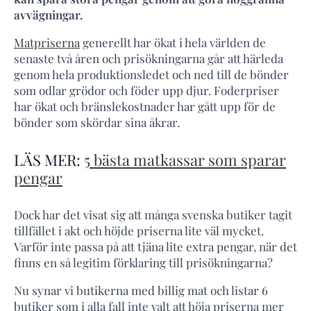
avvägningar.
Matpriserna
generellt har ökat i hela världen de
senaste två åren och prisökningarna går att härleda
genom hela produktionsledet och ned till de bönder
som odlar grödor och föder upp djur. Foderpriser
har ökat och bränslekostnader har gått upp för de
bönder som skördar sina åkrar.
LÄS MER:
5 bästa matkassar som sparar
pengar
Dock har det visat sig att många svenska butiker tagit
tillfället i akt och höjde priserna lite väl mycket.
Varför inte passa på att tjäna lite extra pengar, när det
finns en så legitim förklaring till prisökningarna?
Nu synar vi butikerna med billig mat och listar 6
butiker som i alla fall inte valt att höja priserna mer