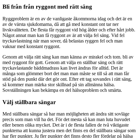
Bli från från ryggont med rätt säng
Ryggproblem är en av de vanligaste åkommorna idag och det är en
av de värsta sjukdomarna, då att gå med konstant ont tar ner
livskvaliteten. De flesta får ryggont vid hög ålder och efter hårt jobb.
Något annat man kan få ryggont av är att välja fel säng. Vid fel
tryckavlastning när man sover, då belastas ryggen fel och man
vaknar med konstant ryggont.
Genom att välja rätt säng kan man känna av mirakel och tom. bli av
med ryggont för gott. Genom att välja en ställbar säng och rätt
tryckavlastande bäddmadrass kan livet ändras för alltid. Det är
många som glömmer bort det man man måste se till så att man får
stöd på den punkt där det gör ont. Efter ett tag sovandes i rätt säng,
så kommer man märka stor skillnad på sin allmänna hälsa.
Sovställningen kan bekämpa en del hälsoproblem och smärta.
Välj ställbara sängar
Med ställbara sängar så har man möjligheten att ändra sitt sovläge
precis som man vill ha det. För det mesta så kan man luta huvudet
eller benen olika mycket. Det är i de flesta fallen de två viktigaste
punkterna att kunna justera men det finns en del ställbara sängar som
har fler punkter. Ju fler punkter det finns desto fler fördelar på hälsa