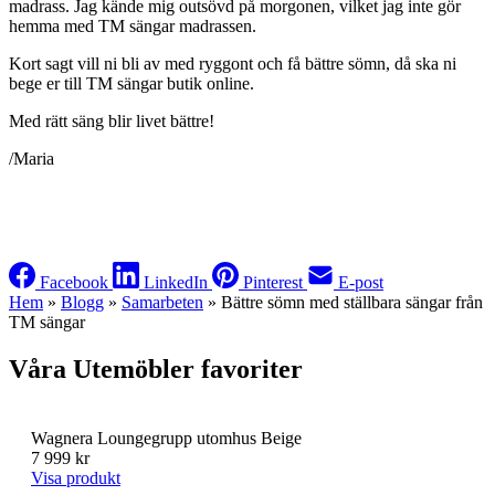
madrass. Jag kände mig outsövd på morgonen, vilket jag inte gör
hemma med TM sängar madrassen.
Kort sagt vill ni bli av med ryggont och få bättre sömn, då ska ni
bege er till TM sängar butik online.
Med rätt säng blir livet bättre!
/Maria
Facebook
LinkedIn
Pinterest
E-post
Hem
»
Blogg
»
Samarbeten
»
Bättre sömn med ställbara sängar från
TM sängar
Våra Utemöbler favoriter
Wagnera Loungegrupp utomhus Beige
7 999 kr
Visa produkt