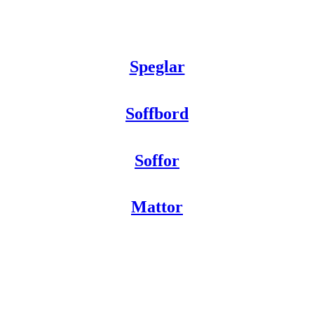
Speglar
Soffbord
Soffor
Mattor