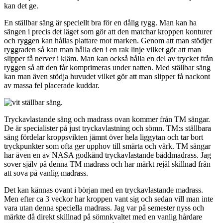
kan det ge.
En ställbar säng är speciellt bra för en dålig rygg. Man kan ha
sängen i precis det läget som gör att den matchar kroppen konturer
och ryggen kan hållas plattare mot marken. Genom att man stödjer
ryggraden så kan man hålla den i en rak linje vilket gör att man
slipper få nerver i kläm. Man kan också hålla en del av trycket från
ryggen så att den får komprimeras under natten. Med ställbar säng
kan man även stödja huvudet vilket gör att man slipper få nackont
av massa fel placerade kuddar.
Tryckavlastande säng och madrass ovan kommer från TM sängar.
De är specialister på just tryckavlastning och sömn. TM:s ställbara
säng fördelar kroppsvikten jämnt över hela liggytan och tar bort
tryckpunkter som ofta ger upphov till smärta och värk. TM sängar
har även en av NASA godkänd tryckavlastande bäddmadrass. Jag
sover själv på denna TM madrass och har märkt rejäl skillnad från
att sova på vanlig madrass.
Det kan kännas ovant i början med en tryckavlastande madrass.
Men efter ca 3 veckor har kroppen vant sig och sedan vill man inte
vara utan denna speciella madrass. Jag var på semester nyss och
märkte då direkt skillnad på sömnkvaltet med en vanlig hårdare