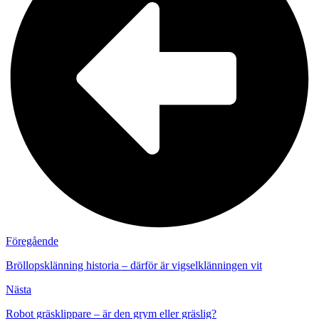
Föregående
Bröllopsklänning historia – därför är vigselklänningen vit
Nästa
Robot gräsklippare – är den grym eller gräslig?