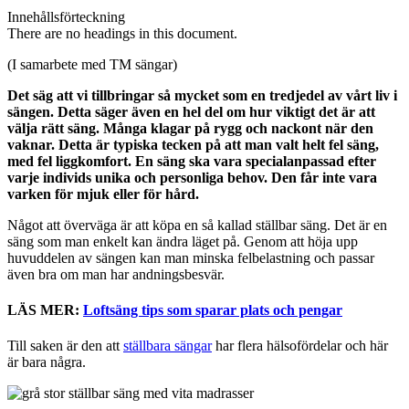
Innehållsförteckning
There are no headings in this document.
(I samarbete med TM sängar)
Det säg att vi tillbringar så mycket som en tredjedel av vårt liv i
sängen. Detta säger även en hel del om hur viktigt det är att
välja rätt säng. Många klagar på rygg och nackont när den
vaknar. Detta är typiska tecken på att man valt helt fel säng,
med fel liggkomfort. En säng ska vara specialanpassad efter
varje individs unika och personliga behov. Den får inte vara
varken för mjuk eller för hård.
Något att överväga är att köpa en så kallad ställbar säng. Det är en
säng som man enkelt kan ändra läget på. Genom att höja upp
huvuddelen av sängen kan man minska felbelastning och passar
även bra om man har andningsbesvär.
LÄS MER:
Loftsäng tips som sparar plats och pengar
Till saken är den att
ställbara sängar
har flera hälsofördelar och här
är bara några.