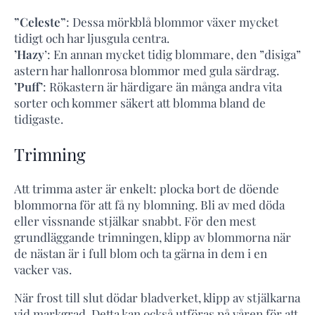
”Celeste”
: Dessa mörkblå blommor växer mycket
tidigt och har ljusgula centra.
’Hazy
’: En annan mycket tidig blommare, den ”disiga”
astern har hallonrosa blommor med gula särdrag.
’Puff’
: Rökastern är härdigare än många andra vita
sorter och kommer säkert att blomma bland de
tidigaste.
Trimning
Att trimma aster är enkelt: plocka bort de döende
blommorna för att få ny blomning. Bli av med döda
eller vissnande stjälkar snabbt. För den mest
grundläggande trimningen, klipp av blommorna när
de nästan är i full blom och ta gärna in dem i en
vacker vas.
När frost till slut dödar bladverket, klipp av stjälkarna
vid markgrad. Detta kan också utföras på våren för att