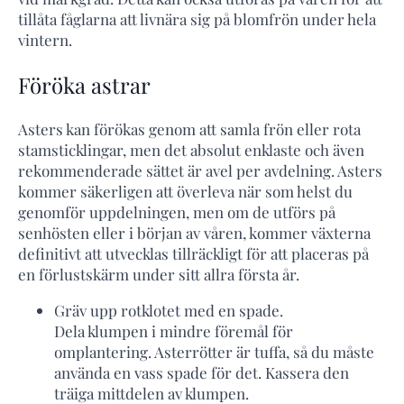
tillåta fåglarna att livnära sig på blomfrön under hela
vintern.
Föröka astrar
Asters kan förökas genom att samla frön eller rota
stamsticklingar, men det absolut enklaste och även
rekommenderade sättet är avel per avdelning. Asters
kommer säkerligen att överleva när som helst du
genomför uppdelningen, men om de utförs på
senhösten eller i början av våren, kommer växterna
definitivt att utvecklas tillräckligt för att placeras på
en förlustskärm under sitt allra första år.
Gräv upp rotklotet med en spade.
Dela klumpen i mindre föremål för
omplantering. Asterrötter är tuffa, så du måste
använda en vass spade för det. Kassera den
träiga mittdelen av klumpen.