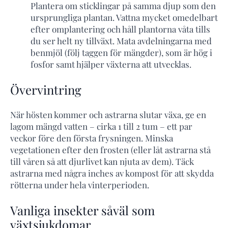
Plantera om sticklingar på samma djup som den
ursprungliga plantan. Vattna mycket omedelbart
efter omplantering och håll plantorna våta tills
du ser helt ny tillväxt. Mata avdelningarna med
benmjöl (följ taggen för mängder), som är hög i
fosfor samt hjälper växterna att utvecklas.
Övervintring
När hösten kommer och astrarna slutar växa, ge en
lagom mängd vatten – cirka 1 till 2 tum – ett par
veckor före den första frysningen. Minska
vegetationen efter den frosten (eller låt astrarna stå
till våren så att djurlivet kan njuta av dem). Täck
astrarna med några inches av kompost för att skydda
rötterna under hela vinterperioden.
Vanliga insekter såväl som
växtsjukdomar