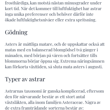
frosthärdiga, kan motstå nästan minusgrader under
kort tid. När det kommer till luftfuktighet har astrar
inga unika preferenser och behöver därför inte
ökade luftfuktighetsnivåer eller extra spritsning.
Gödning
Asters är måttliga matare, och de uppskattar också att
matas med en balanserad blomgödsel två gånger i
månaden, med början på våren och fortsätter tills
blommorna börjar öppna sig. Extrema näringsämnen
kan förkorta växttiden, så sluta mata asters i augusti.
Typer av astrar
Astrarnas taxonomi är ganska komplicerad, eftersom
den för närvarande består av ett stort antal
växtsläkten, alla inom familjen Asteraceae. Några av
de extra framträdande sorterna består av: