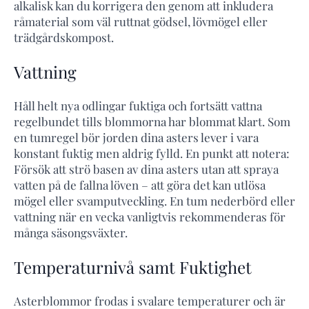
alkalisk kan du korrigera den genom att inkludera
råmaterial som väl ruttnat gödsel, lövmögel eller
trädgårdskompost.
Vattning
Håll helt nya odlingar fuktiga och fortsätt vattna
regelbundet tills blommorna har blommat klart. Som
en tumregel bör jorden dina asters lever i vara
konstant fuktig men aldrig fylld. En punkt att notera:
Försök att strö basen av dina asters utan att spraya
vatten på de fallna löven – att göra det kan utlösa
mögel eller svamputveckling. En tum nederbörd eller
vattning när en vecka vanligtvis rekommenderas för
många säsongsväxter.
Temperaturnivå samt Fuktighet
Asterblommor frodas i svalare temperaturer och är