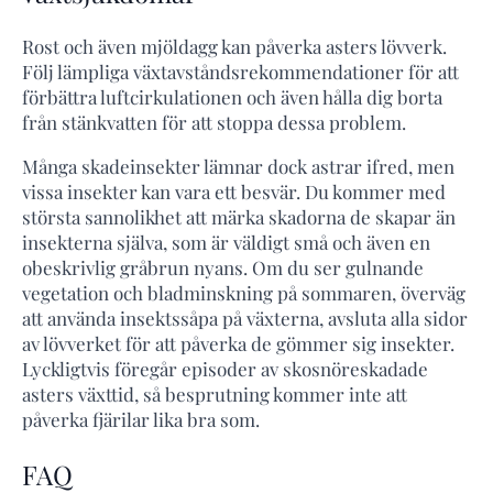
Rost och även mjöldagg kan påverka asters lövverk.
Följ lämpliga växtavståndsrekommendationer för att
förbättra luftcirkulationen och även hålla dig borta
från stänkvatten för att stoppa dessa problem.
Många skadeinsekter lämnar dock astrar ifred, men
vissa insekter kan vara ett besvär. Du kommer med
största sannolikhet att märka skadorna de skapar än
insekterna själva, som är väldigt små och även en
obeskrivlig gråbrun nyans. Om du ser gulnande
vegetation och bladminskning på sommaren, överväg
att använda insektssåpa på växterna, avsluta alla sidor
av lövverket för att påverka de gömmer sig insekter.
Lyckligtvis föregår episoder av skosnöreskadade
asters växttid, så besprutning kommer inte att
påverka fjärilar lika bra som.
FAQ