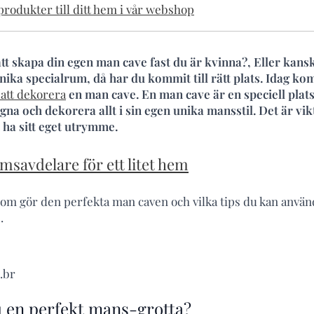
rodukter till ditt hem i vår webshop
tt skapa din egen man cave fast du är kvinna?, Eller kanske
unika specialrum, då har du kommit till rätt plats. Idag ko
 att dekorera
en man cave. En man cave är en speciell plat
igna och dekorera allt i sin egen unika mansstil. Det är vikt
t ha sitt eget utrymme.
msavdelare för ett litet hem
d som gör den perfekta man caven och vilka tips du kan anvä
.
.br
 en perfekt mans-grotta?