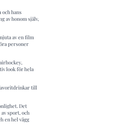
n och hans
ng av honom själv,
njuta av en film
 föra personer
 airhockey,
tiv look för hela
avoritdrinkar till
nlighet. Det
 av sport, och
ch en hel vägg