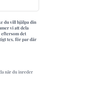
 du vill hjälpa din
mmer vi att dela
s eftersom det
igt tex. för par där
nda när du inreder