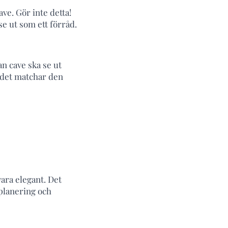
ave. Gör inte detta!
e ut som ett förråd.
an cave ska se ut
t det matchar den
vara elegant. Det
 planering och