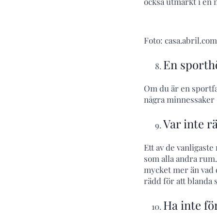
också utmärkt i en 
Foto: casa.abril.com
En sporth
Om du är en sportfan
några minnessaker s
Var inte r
Ett av de vanligast
som alla andra rum. 
mycket mer än vad d
rädd för att blanda s
Ha inte fö