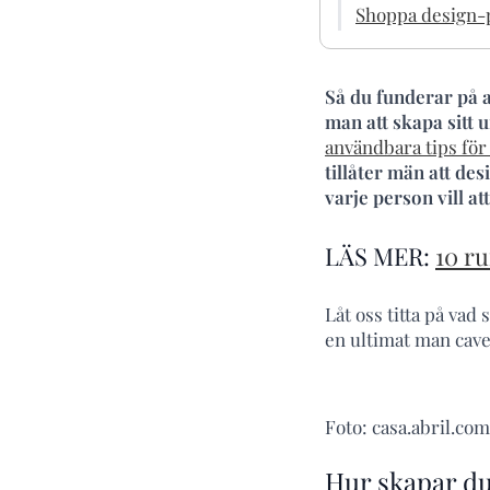
Shoppa design-p
Så du funderar på a
man att skapa sitt 
användbara tips för
tillåter män att des
varje person vill at
LÄS MER:
10 ru
Låt oss titta på va
en ultimat man cave
Foto: casa.abril.com
Hur skapar du