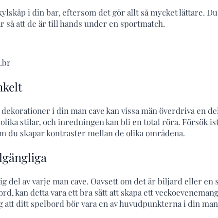
kylskåp i din bar, eftersom det gör allt så mycket lättare. Du
 så att de är till hands under en sportmatch.
.br
nkelt
 dekorationer i din man cave kan vissa män överdriva en d
ika stilar, och inredningen kan bli en total röra. Försök istä
om du skapar kontraster mellan de olika områdena.
llgängliga
tig del av varje man cave. Oavsett om det är biljard eller en sp
rd, kan detta vara ett bra sätt att skapa ett veckoevenema
g att ditt spelbord bör vara en av huvudpunkterna i din man