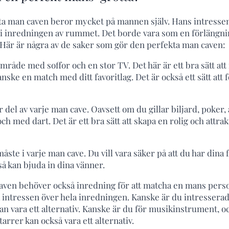
ta man caven beror mycket på mannen själv. Hans intresse
 i inredningen av rummet. Det borde vara som en förlängni
. Här är några av de saker som gör den perfekta man caven:
råde med soffor och en stor TV. Det här är ett bra sätt att 
nske en match med ditt favoritlag. Det är också ett sätt att
r del av varje man cave. Oavsett om du gillar biljard, poker,
 och med dart. Det är ett bra sätt att skapa en rolig och attrak
åste i varje man cave. Du vill vara säker på att du har dina f
så kan bjuda in dina vänner.
ven behöver också inredning för att matcha en mans perso
a intressen över hela inredningen. Kanske är du intresserad
n vara ett alternativ. Kanske är du för musikinstrument, o
rrer kan också vara ett alternativ.