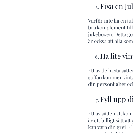
Fixa en J
Varför inte ha en ju
bra komplement till 
jukeboxen. Detta gör
är också att alla ko
Ha lite vi
Ett av de bästa sätt
soffan kommer vinta
din personlighet oc
Fyll upp d
Ett av sätten att ko
är ett billigt sätt 
kan vara din grej. 