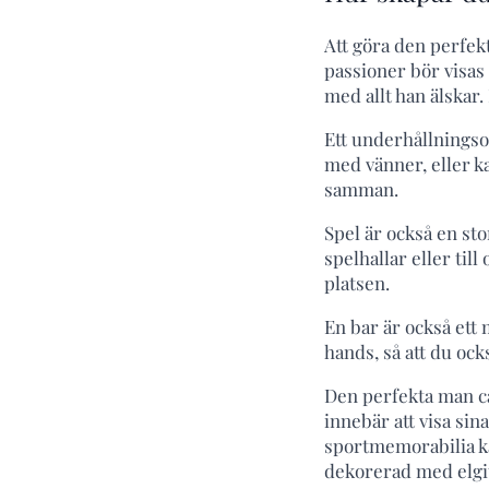
Att göra den perfek
passioner bör visas
med allt han älskar
Ett underhållningsom
med vänner, eller ka
samman.
Spel är också en sto
spelhallar eller till
platsen.
En bar är också ett m
hands, så att du ock
Den perfekta man ca
innebär att visa sin
sportmemorabilia ka
dekorerad med elgita