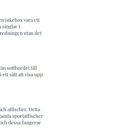
en jukebox vara ett
 singlar i
inredningen utan det
ån soffbordet till
tt sätt att visa upp
ch affischer. Detta
 gamla sportaffischer
 och dessa fungerar