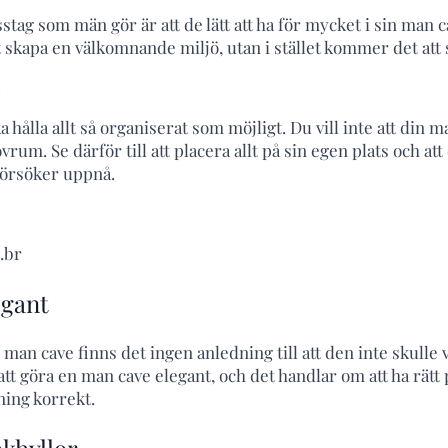
sstag som män gör är att de lätt att ha för mycket i sin man c
 skapa en välkomnande miljö, utan i stället kommer det att s
 hålla allt så organiserat som möjligt. Du vill inte att din m
rum. Se därför till att placera allt på sin egen plats och at
försöker uppnå.
.br
egant
man cave finns det ingen anledning till att den inte skulle 
att göra en man cave elegant, och det handlar om att ha rätt
ning korrekt.