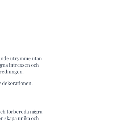
omnande utrymme utan
egna intressen och
nredningen.
v dekorationen.
 och förbereda några
ler skapa unika och