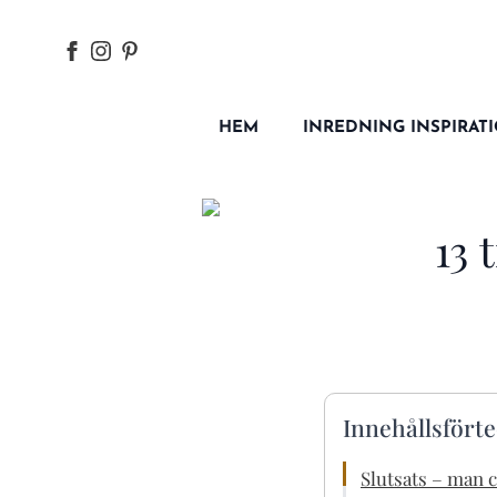
HEM
INREDNING INSPIRAT
13 
Innehållsfört
Slutsats – man 