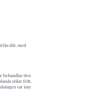
 tröja där, med
de behandlar den
anda stilar fritt,
edningen var inte