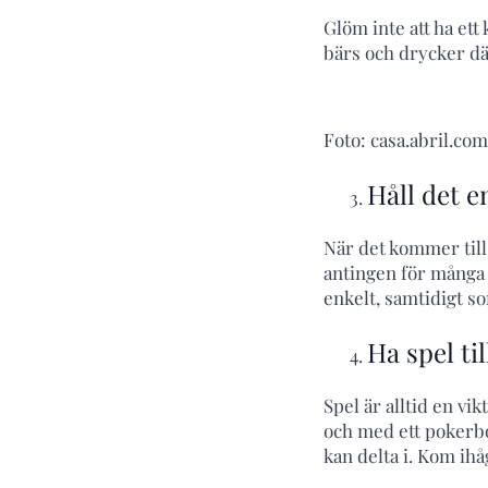
Glöm inte att ha ett 
bärs och drycker där
Foto: casa.abril.com
Håll det e
När det kommer till
antingen för många ol
enkelt, samtidigt s
Ha spel ti
Spel är alltid en vik
och med ett pokerbo
kan delta i. Kom ihå