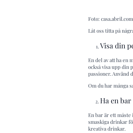
Foto: casa.abril.com
Låt oss titta på någ
Visa din p
En del av att ha en 
också visa upp din 
passioner. Använd d
Om du har många sam
Ha en bar
En bar är ett måste 
smaskiga drinkar för
kreativa drinkar.