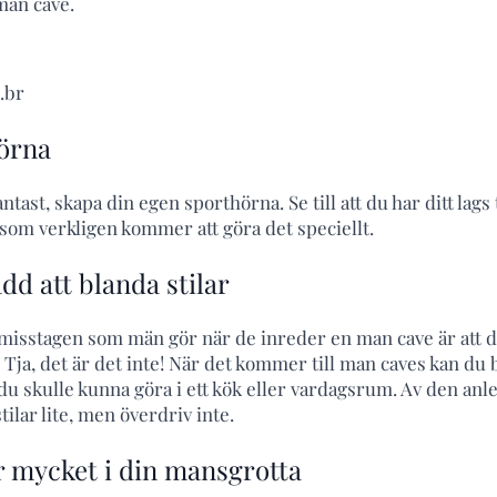
man cave.
.br
örna
tast, skapa din egen sporthörna. Se till att du har ditt lags
om verkligen kommer att göra det speciellt.
ädd att blanda stilar
e misstagen som män gör när de inreder en man cave är att 
Tja, det är det inte! När det kommer till man caves kan du bl
u skulle kunna göra i ett kök eller vardagsrum. Av den anl
tilar lite, men överdriv inte.
r mycket i din mansgrotta