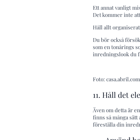
Ett annat vanligt mi
Det kommer inte att
Håll allt organiserat
Du bör också försöka
som en tonårings sov
inredningslook du 
Foto: casa.abril.com
11. Håll det el
Även om detta är en 
finns så många sätt 
föreställa din inred