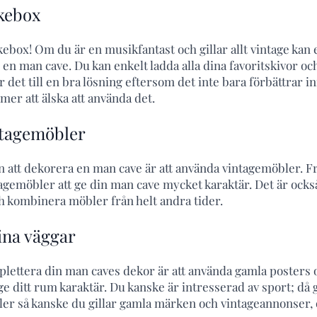
ukebox
kebox! Om du är en musikfantast och gillar allt vintage kan 
en man cave. Du kan enkelt ladda alla dina favoritskivor och
 det till en bra lösning eftersom det inte bara förbättrar 
mmer att älska att använda det.
ntagemöbler
en att dekorera en man cave är att använda vintagemöbler. Fr
gemöbler att ge din man cave mycket karaktär. Det är också e
h kombinera möbler från helt andra tider.
ina väggar
mplettera din man caves dekor är att använda gamla posters o
att ge ditt rum karaktär. Du kanske är intresserad av sport; då
Eller så kanske du gillar gamla märken och vintageannonser,