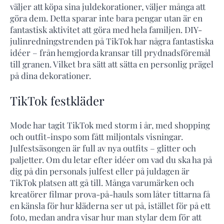
väljer att köpa sina juldekorationer, väljer många att
göra dem. Detta sparar inte bara pengar utan är en
fantastisk aktivitet att göra med hela familjen. DIY-
julinredningstrenden på TikTok har några fantastiska
idéer – från hemgjorda kransar till prydnadsföremål
till granen. Vilket bra sätt att sätta en personlig prägel
på dina dekorationer.
TikTok festkläder
Mode har tagit TikTok med storm i år, med shopping
och outfit-inspo som fått miljontals visningar.
Julfestsäsongen är full av nya outfits – glitter och
paljetter. Om du letar efter idéer om vad du ska ha på
dig på din personals julfest eller på juldagen är
TikTok platsen att gå till. Många varumärken och
kreatörer filmar prova-på-hauls som låter tittarna få
en känsla för hur kläderna ser ut på, istället för på ett
foto, medan andra visar hur man stylar dem för att