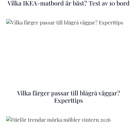
Vilka IKEA-matbord är bäst? Test av 10 bord
Vilka färger passar till blågrå väggar?
Experttips