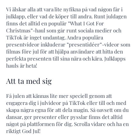
Vi älskar alla att vara lite nyfikna på vad någon får i
julklapp, eller vad de köper till andra. Runt juldagen
finns det alltid en populär ”What I Got For
Christmas”-haul som går runt sociala medier och
TikTok är inget undantag. Andra populära
presentvideor inkluderar ”presentidéer”-videor som
filmas före jul för att hjälpa användare att hitta den
perfekta presenten till sina nära och kära. Julklapps
hauls är heta!
Att ta med sig
Få julen att kännas lite mer speciell genom att
engagera dig i julvideor på TikTok eller till och med
skapa några egna för att dela magin. Så oavsett om du
dansar, ger presenter eller pysslar finns det alltid
något på plattformen för dig. Scrolla vidare och ha en
riktigt God Jul!