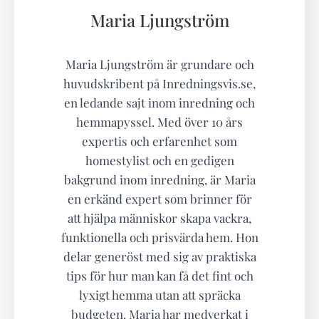
Maria Ljungström
Maria Ljungström är grundare och
huvudskribent på Inredningsvis.se,
en ledande sajt inom inredning och
hemmapyssel. Med över 10 års
expertis och erfarenhet som
homestylist och en gedigen
bakgrund inom inredning, är Maria
en erkänd expert som brinner för
att hjälpa människor skapa vackra,
funktionella och prisvärda hem. Hon
delar generöst med sig av praktiska
tips för hur man kan få det fint och
lyxigt hemma utan att spräcka
budgeten. Maria har medverkat i