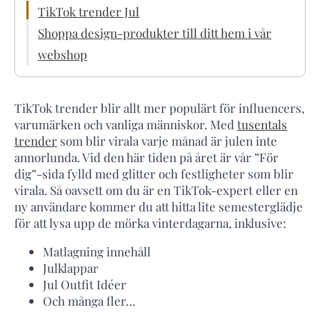
TikTok trender Jul
Shoppa design-produkter till ditt hem i vår
webshop
TikTok trender blir allt mer populärt för influencers,
varumärken och vanliga människor. Med
tusentals
trender
som blir virala varje månad är julen inte
annorlunda. Vid den här tiden på året är vår ”För
dig”-sida fylld med glitter och festligheter som blir
virala. Så oavsett om du är en TikTok-expert eller en
ny användare kommer du att hitta lite semesterglädje
för att lysa upp de mörka vinterdagarna, inklusive:
Matlagning innehåll
Julklappar
Jul Outfit Idéer
Och många fler…