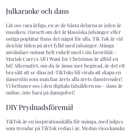
Julkaraoke och dans
Låt oss vara ärliga, en av de bästa delarna av julen är
musiken. Oavsett om det är klassiska julsånger eller
ostiga poplåtar finns det något för alla. Tik Tok är vid
den här tiden på året fylld med julsånger. Många
användare mimar helt enkelt med i sin favoritlåt –
Mariah Careys All I Want for Christmas är alltid en
hit! Alternativt, om du är ännu mer begåvad, är det ett
bra sätt att se dina jul-TikToks bli virala att skapa en
dansrutin som matchar årets alla årets danstrender!
Vi befinner oss i den digitala tidsåldern nu – dans är
online, inte bara på dansgolvet!
DIY Prydnadsföremål
TikTok är en inspirationskälla för många, med julpys
som trendar på TikTok redan i år. Medan vissa kanske