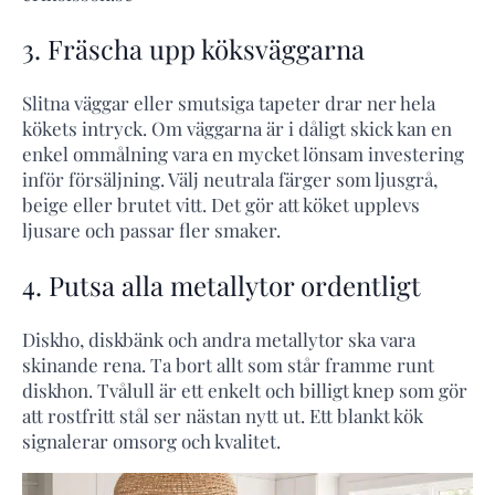
3. Fräscha upp köksväggarna
Slitna väggar eller smutsiga tapeter drar ner hela
kökets intryck. Om väggarna är i dåligt skick kan en
enkel ommålning vara en mycket lönsam investering
inför försäljning. Välj neutrala färger som ljusgrå,
beige eller brutet vitt. Det gör att köket upplevs
ljusare och passar fler smaker.
4. Putsa alla metallytor ordentligt
Diskho, diskbänk och andra metallytor ska vara
skinande rena. Ta bort allt som står framme runt
diskhon. Tvålull är ett enkelt och billigt knep som gör
att rostfritt stål ser nästan nytt ut. Ett blankt kök
signalerar omsorg och kvalitet.