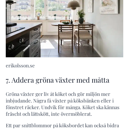
erikolsson.se
7. Addera gröna växter med måtta
Gröna växter ger liv åt köket och gör miljön mer
inbjudande. Några få växter på köksbänken eller i
fönstret räcker. Undvik för många. Köket ska kännas
fräscht och lättskött, inte övermöblerat.
Ett par snittblommor på köksbordet kan också bidra