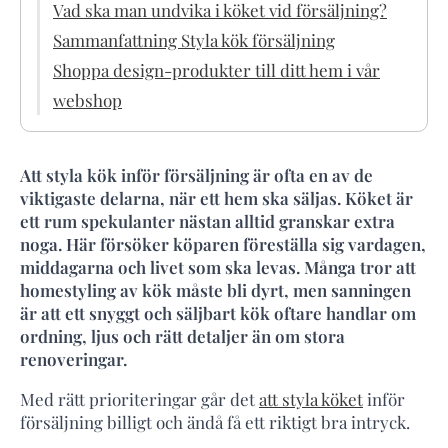
Vad ska man undvika i köket vid försäljning?
Sammanfattning Styla kök försäljning
Shoppa design-produkter till ditt hem i vår
webshop
Att styla kök inför försäljning är ofta en av de
viktigaste delarna, när ett hem ska säljas. Köket är
ett rum spekulanter nästan alltid granskar extra
noga. Här försöker köparen föreställa sig vardagen,
middagarna och livet som ska levas. Många tror att
homestyling av kök måste bli dyrt, men sanningen
är att ett snyggt och säljbart kök oftare handlar om
ordning, ljus och rätt detaljer än om stora
renoveringar.
Med rätt prioriteringar går det
att styla köket
inför
försäljning billigt och ändå få ett riktigt bra intryck.