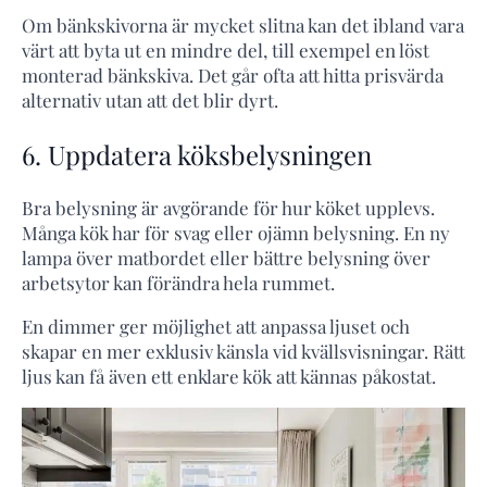
Om bänkskivorna är mycket slitna kan det ibland vara
värt att byta ut en mindre del, till exempel en löst
monterad bänkskiva. Det går ofta att hitta prisvärda
alternativ utan att det blir dyrt.
6. Uppdatera köksbelysningen
Bra belysning är avgörande för hur köket upplevs.
Många kök har för svag eller ojämn belysning. En ny
lampa över matbordet eller bättre belysning över
arbetsytor kan förändra hela rummet.
En dimmer ger möjlighet att anpassa ljuset och
skapar en mer exklusiv känsla vid kvällsvisningar. Rätt
ljus kan få även ett enklare kök att kännas påkostat.