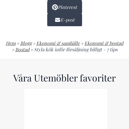
Pinterest
E-post
Hem
»
Blogg
»
Ekonomi & samhälle
»
Ekonomi & bostad
»
Bostad
»
Styla kök inför försäljning billigt – 7 tips
Våra Utemöbler favoriter