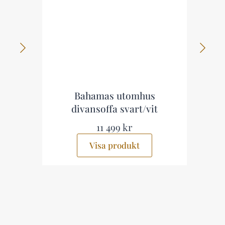
Bahamas utomhus
Aspvik Loun
divansoffa svart/vit
svart/vi
11 499 kr
13 999 k
Visa produkt
Visa prod