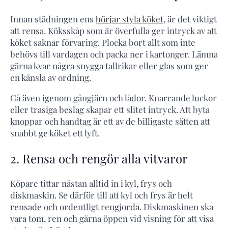
Innan städningen ens
börjar styla köket
, är det viktigt
att rensa. Köksskåp som är överfulla ger intryck av att
köket saknar förvaring. Plocka bort allt som inte
behövs till vardagen och packa ner i kartonger. Lämna
gärna kvar några snygga tallrikar eller glas som ger
en känsla av ordning.
Gå även igenom gångjärn och lådor. Knarrande luckor
eller trasiga beslag skapar ett slitet intryck. Att byta
knoppar och handtag är ett av de billigaste sätten att
snabbt ge köket ett lyft.
2. Rensa och rengör alla vitvaror
Köpare tittar nästan alltid in i kyl, frys och
diskmaskin. Se därför till att kyl och frys är helt
rensade och ordentligt rengjorda. Diskmaskinen ska
vara tom, ren och gärna öppen vid visning för att visa