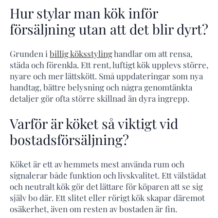
Hur stylar man kök inför
försäljning utan att det blir dyrt?
Grunden i
billig köksstyling
handlar om att rensa,
städa och förenkla. Ett rent, luftigt kök upplevs större,
nyare och mer lättskött. Små uppdateringar som nya
handtag, bättre belysning och några genomtänkta
detaljer gör ofta större skillnad än dyra ingrepp.
Varför är köket så viktigt vid
bostadsförsäljning?
Köket är ett av hemmets mest använda rum och
signalerar både funktion och livskvalitet. Ett välstädat
och neutralt kök gör det lättare för köparen att se sig
själv bo där. Ett slitet eller rörigt kök skapar däremot
osäkerhet, även om resten av bostaden är fin.