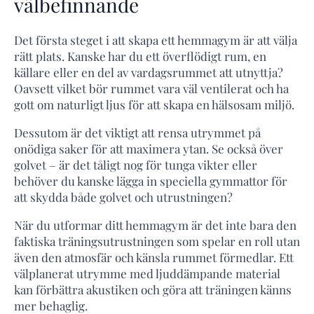
välbefinnande
Det första steget i att skapa ett hemmagym är att välja
rätt plats. Kanske har du ett överflödigt rum, en
källare eller en del av vardagsrummet att utnyttja?
Oavsett vilket bör rummet vara väl ventilerat och ha
gott om naturligt ljus för att skapa en hälsosam miljö.
Dessutom är det viktigt att rensa utrymmet på
onödiga saker för att maximera ytan. Se också över
golvet – är det tåligt nog för tunga vikter eller
behöver du kanske lägga in speciella gymmattor för
att skydda både golvet och utrustningen?
När du utformar ditt hemmagym är det inte bara den
faktiska träningsutrustningen som spelar en roll utan
även den atmosfär och känsla rummet förmedlar. Ett
välplanerat utrymme med ljuddämpande material
kan förbättra akustiken och göra att träningen känns
mer behaglig.