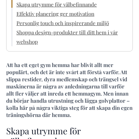
Skapa utrymme för välbefinnande
Effektiv planering ger motivation
Personlig touch och inspirerande miljö
Shoppa design-produkter till ditt hem i vår
webshop
Att ha ett eget gym hemma har blivit allt mer
populärt, och det är inte svårt att förstå varför. Att
slippa restider, dyra medlemskap och trängsel vid
maskinerna är några av anledningarna till varför
allt fler väljer att inreda ett hemmagym. Men innan
du börjar handla utrustning och lägga golvplattor –
kolla här på några viktiga steg för att skapa din egen
träningshörna där hemma.
Skapa utrymme för