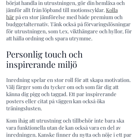
börjat handla in utrustningen, gör din hemläxa och
jämför allt från löpband till motionscyklar.
Kolla
här
på en stor jämförelse med både premium och
budggetalternativ. Tänk också på förvaringslösningar
för utrustningen, som t.ex. vikthängare och hyllor, för
att hålla ordning och spara utrymme.
Personlig touch och
inspirerande miljö
Inredning spelar en stor roll för att skapa motivation.
Välj färger som du tycker om och som får dig att
känna dig pigg och taggad. Ett par inspirerande
posters eller citat på väggen kan också öka
träningslusten.
Kom ihåg att utrustning och tillbehör inte bara ska
vara funktionella utan de kan också vara en del av
inredningen. Kanske finner du nytta och nöje i ett par