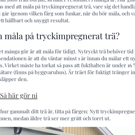
kas med att måla på tryckimpregnerat trä, vare sig det handla
Vi går igenom vilken färg som funkar, när du bör måla, och v
ett hållbart och snyggt resultat.
 måla på tryckimpregnerat trä?
t många gör är att måla för tidigt. Nytryckt trä behöver tid 
dationen är att du väntar minst 1 år innan du målar ett nyt
. Virket måste ha torkat så pass att fukthalten är under 16 
tare (finns på byggvaruhus). Är träet för fuktigt tränger in
 släpper den.
Så här gör ni
ur gammalt ditt trä är, titta på färgen: Nytt tryckimpregner
tonen, medan äldre trä ser mer grått och torrt ut.