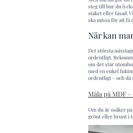
steg till hur du lyc
staket eller fasad. 
ska missa för att få 
När kan man
Det största misstage
ordentligt. Rekommen
om det står utomhus
med en enkel fuktmä
ordentligt – och då
Måla på MDF – 
Om du är osäker på h
grönt eller brunt i 