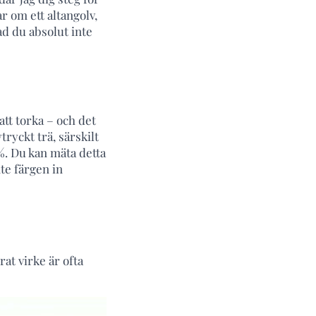
r om ett altangolv,
ad du absolut inte
att torka – och det
ryckt trä, särskilt
%. Du kan mäta detta
te färgen in
at virke är ofta