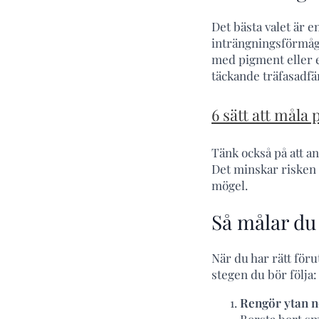
Det bästa valet är 
inträngningsförmåga
med pigment eller e
täckande träfasadfär
6 sätt att måla
Tänk också på att an
Det minskar risken 
mögel.
Så målar du 
När du har rätt förut
stegen du bör följa:
Rengör ytan 