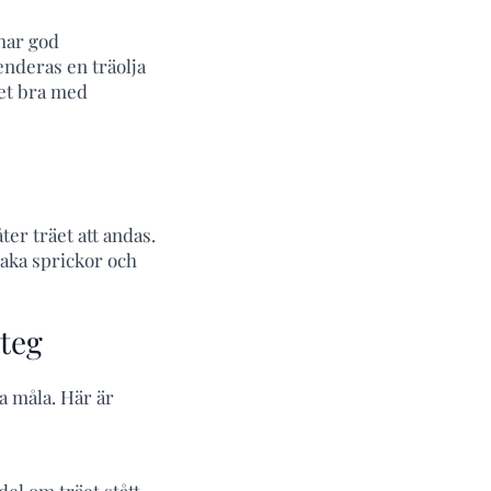
har god
enderas en träolja
det bra med
ter träet att andas.
saka sprickor och
steg
ja måla. Här är