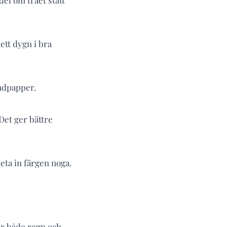
del om träet stått
ett dygn i bra
andpapper.
Det ger bättre
eta in färgen noga.
för både regn och