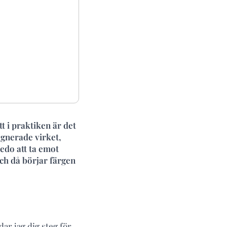
t i praktiken är det
egnerade virket,
redo att ta emot
och då börjar färgen
dar jag dig steg för