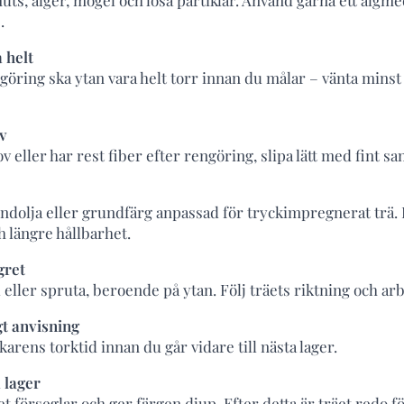
uts, alger, mögel och lösa partiklar. Använd gärna ett algme
.
 helt
göring ska ytan vara helt torr innan du målar – vänta minst 
ov
v eller har rest fiber efter rengöring, slipa lätt med fint s
dolja eller grundfärg anpassad för tryckimpregnerat trä. 
h längre hållbarhet.
gret
eller spruta, beroende på ytan. Följ träets riktning och arb
gt anvisning
rkarens torktid innan du går vidare till nästa lager.
 lager
et förseglar och ger färgen djup. Efter detta är träet redo 