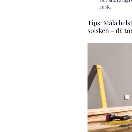
rusk.
Tips: Måla hels
solsken – då to