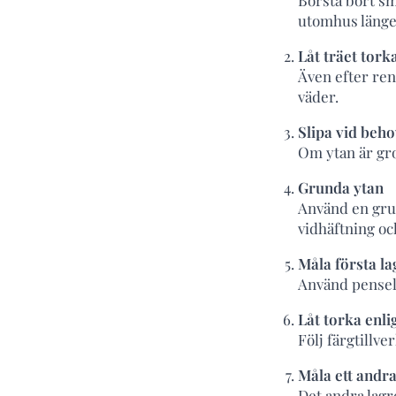
Borsta bort sm
utomhus länge
Låt träet torka
Även efter ren
väder.
Slipa vid beh
Om ytan är gro
Grunda ytan
Använd en grun
vidhäftning oc
Måla första la
Använd pensel 
Låt torka enli
Följ färgtillve
Måla ett andra
Det andra lagr