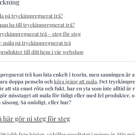
eckning
a på tryckimpregnerat trä?
man ha till tryckimpregnerat trä?
ryckimpregnerat trä – steg för steg
 måla på tryckimpregnerat trä
rodukter till ditt hem i vår webshop
pregnerat trä kan låta enkelt i teorin, men sanningen är at
 bara doppa penseln och
köra igång att måla
. Det tryckimpr
 att stå emot röta och fukt, har en yta som inte alltid är 
gör misstaget att måla för tidigt eller med fel produkter, 
n säsong. Så onödigt, eller hur?
 här gör ni steg för steg
t jobb från början, så håller resultatet i många år. Här gui