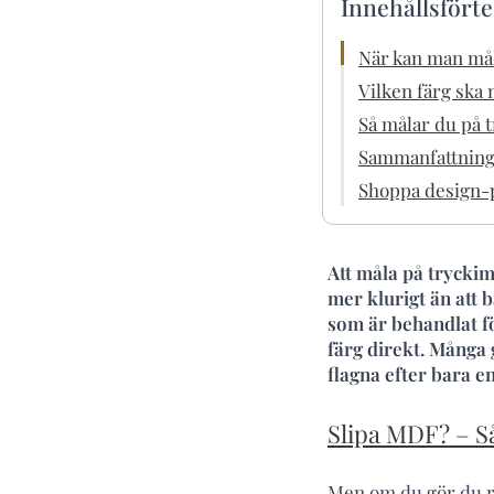
Innehållsfört
När kan man mål
Vilken färg ska 
Så målar du på t
Sammanfattning:
Shoppa design-p
Att måla på tryckim
mer klurigt än att
som är behandlat för
färg direkt. Många 
flagna efter bara e
Slipa MDF? – Så
Men om du gör du rät