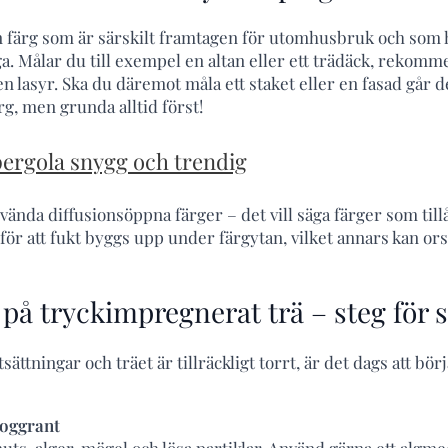
en färg som är särskilt framtagen för utomhusbruk och som 
. Målar du till exempel en altan eller ett trädäck, rekomm
n lasyr. Ska du däremot måla ett staket eller en fasad går 
g, men grunda alltid först!
 pergola snygg och trendig
vända diffusionsöppna färger – det vill säga färger som tillå
för att fukt byggs upp under färgytan, vilket annars kan or
på tryckimpregnerat trä – steg för 
sättningar och träet är tillräckligt torrt, är det dags att bör
noggrant