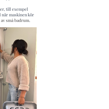
er, till exempel
d när maskinen kör
g av små badrum
.