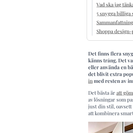
Vad ska jag tän
5 snygga billiga
Sammanfattning 
Shoppa design-p
Det finns flera sny
känns trång. Det va
eller använda en bä
det blivit extra po
in
med resten av inr
Det bästa är
att gö
av lösningar som p
just din stil, oavse
att kombinera smar