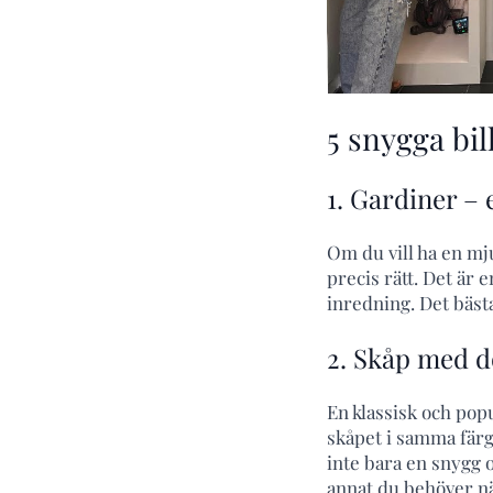
5 snygga bil
1. Gardiner –
Om du vill ha en mj
precis rätt. Det är 
inredning. Det bästa 
2. Skåp med dö
En klassisk och popu
skåpet i samma färg
inte bara en snygg 
annat du behöver när