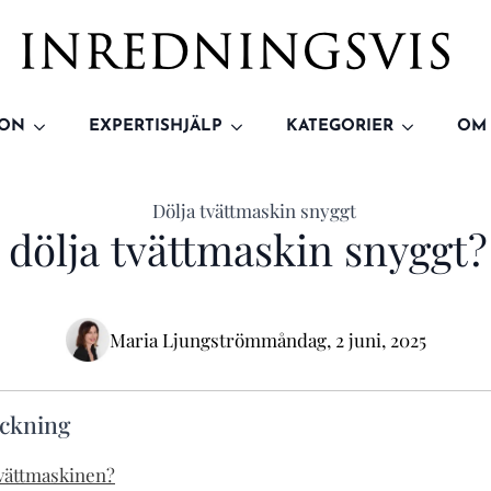
ION
EXPERTISHJÄLP
KATEGORIER
OM
dölja tvättmaskin snyggt? 
Maria Ljungström
måndag, 2 juni, 2025
eckning
vättmaskinen?