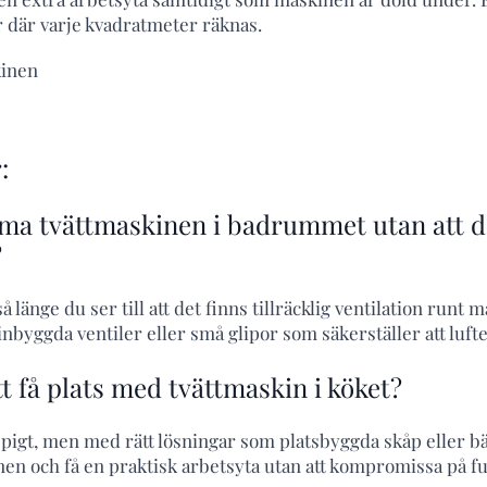
r där varje kvadratmeter räknas.
:
a tvättmaskinen i badrummet utan att d
?
så länge du ser till att det finns tillräcklig ventilation runt
nbyggda ventiler eller små glipor som säkerställer att lufte
tt få plats med tvättmaskin i köket?
nepigt, men med rätt lösningar som platsbyggda skåp eller b
n och få en praktisk arbetsyta utan att kompromissa på fu