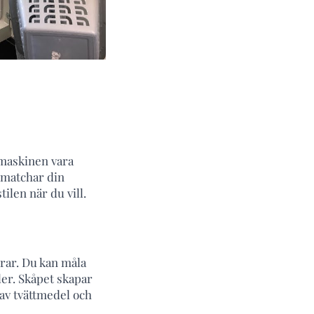
tmaskinen vara
m matchar din
tilen när du vill.
rrar. Du kan måla
ler. Skåpet skapar
 av tvättmedel och