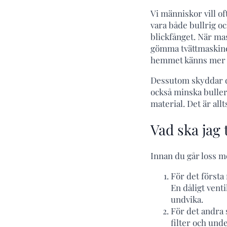
Vi människor vill of
vara både bullrig o
blickfånget. När ma
gömma tvättmaskine
hemmet känns mer 
Dessutom skyddar du
också minska buller
material. Det är al
Vad ska jag
Innan du går loss m
För det första 
En dåligt venti
undvika.
För det andra 
filter och und