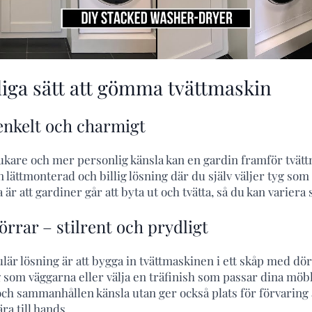
liga sätt att gömma tvättmaskin
 enkelt och charmigt
ukare och mer personlig känsla kan en gardin framför tvät
en lättmonterad och billig lösning där du själv väljer tyg so
är att gardiner går att byta ut och tvätta, så du kan variera s
rrar – stilrent och prydligt
lär lösning är att bygga in tvättmaskinen i ett skåp med dö
 som väggarna eller välja en träfinish som passar dina möb
och sammanhållen känsla utan ger också plats för förvaring
a till hands.