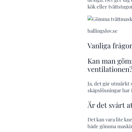
kök eller tvättstugo
ballingslov.se
Vanliga frågor
Kan man gömm
ventilationen
Ja, det går utmärkt 
skåpslösningar har i
Är det svårt a
Det kan vara lite k
både gömma maskine