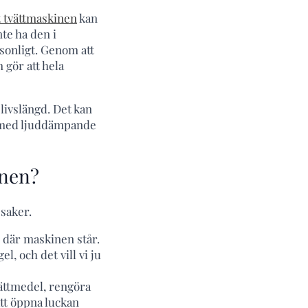
tt tvättmaskinen
kan
te ha den i
sonligt. Genom att
gör att hela
livslängd. Det kan
r med ljuddämpande
inen?
saker.
n där maskinen står.
l, och det vill vi ju
vättmedel, rengöra
att öppna luckan