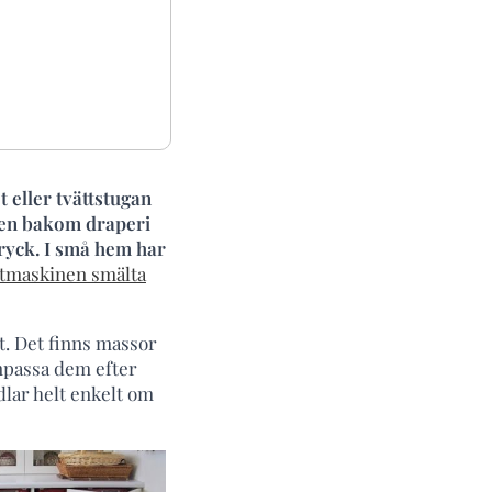
 eller tvättstugan
 den bakom draperi
tryck. I små hem har
ttmaskinen smälta
rt. Det finns massor
anpassa dem efter
ndlar helt enkelt om