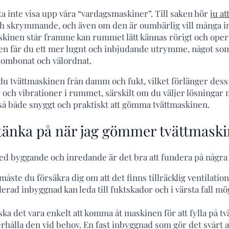
ta inte visa upp våra “vardagsmaskiner”. Till saken hör
ju a
ch skrymmande, och även om den är oumbärlig vill många in
skinen står framme kan rummet lätt kännas rörigt och oper
n får du ett mer lugnt och inbjudande utrymme, något som 
ombonat och välordnat.
 tvättmaskinen från damm och fukt, vilket förlänger dess 
 och vibrationer i rummet, särskilt om du väljer lösninga
ltså både snyggt och praktiskt att gömma tvättmaskinen.
 tänka på när jag gömmer tvättmask
ed byggande och inredande är det bra att fundera på några 
måste du försäkra dig om att det finns tillräcklig ventilatio
lerad inbyggnad kan leda till fuktskador och i värsta fall möge
ska det vara enkelt att komma åt maskinen för att fylla på t
erhålla den vid behov. En fast inbyggnad som gör det svårt 