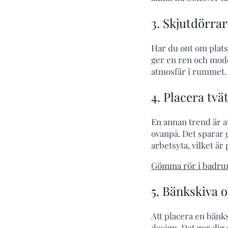
3. Skjutdörra
Har du ont om plats
ger en ren och moder
atmosfär i rummet. S
4. Placera tvä
En annan trend är a
ovanpå. Det sparar g
arbetsyta, vilket ä
Gömma rör i badrum
5. Bänkskiva 
Att placera en bänk
design. Det ger dig