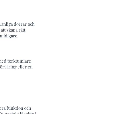
vanliga dörrar och
att skapa rätt
smidigare.
 med torktumlare
förvaring eller en
nera funktion och
n perfekt lösning i