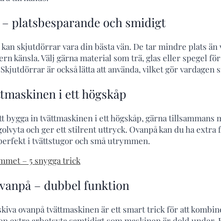
r – platsbesparande och smidigt
 kan skjutdörrar vara din bästa vän. De tar mindre plats än 
n känsla. Välj gärna material som trä, glas eller spegel för 
kjutdörrar är också lätta att använda, vilket gör vardagen 
ttmaskinen i ett högskåp
tt bygga in tvättmaskinen i ett högskåp, gärna tillsammans
olvyta och ger ett stilrent uttryck. Ovanpå kan du ha extra 
r perfekt i tvättstugor och små utrymmen.
met – 5 snygga trick
ovanpå – dubbel funktion
skiva ovanpå tvättmaskinen är ett smart trick för att kombi
 en extra arbetsyta samtidigt som maskinen är dold under. E