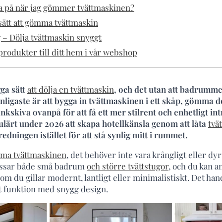
ka på när jag gömmer tvättmaskinen?
 sätt att gömma tvättmaskin
– Dölja tvättmaskin snyggt
rodukter till ditt hem i vår webshop
gga sätt
att dölja en tvättmaskin
, och det utan att badrummet
nligaste är att bygga in tvättmaskinen i ett skåp, gömma
nkskiva ovanpå för att få ett mer stilrent och enhetligt in
pulärt under 2026 att skapa hotellkänsla genom att låta
tvä
edningen istället för att stå synlig mitt i rummet.
mma tvättmaskinen
, det behöver inte vara krångligt eller dy
assar både små badrum
och större tvättstugor
, och du kan 
tt om du gillar modernt, lantligt eller minimalistiskt. Det ha
t funktion med snygg design.