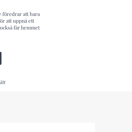
e föredrar att bara
ör att uppnå ett
m också får hemmet
ätt