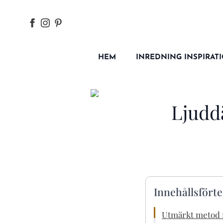
HEM
INREDNING INSPIRAT
Ljuddä
Innehållsfört
Utmärkt metod f