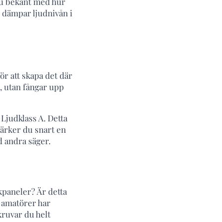
 du bekant med hur
u dämpar ljudnivån i
ör att skapa det där
, utan fångar upp
Ljudklass A. Detta
märker du snart en
d andra säger.
kpaneler? Är detta
gg amatörer har
kruvar du helt