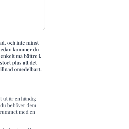
tad, och inte minst
m nedan kommer du
enkelt må bättre i.
stort plus att det
killnad omedelbart.
 ut är en händig
är du behöver dem
r rummet med en