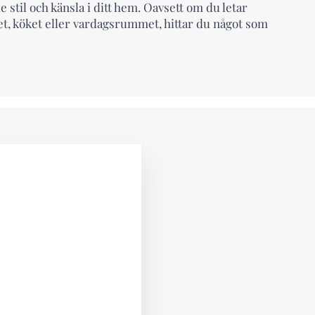
 stil och känsla i ditt hem. Oavsett om du letar
et, köket eller vardagsrummet, hittar du något som