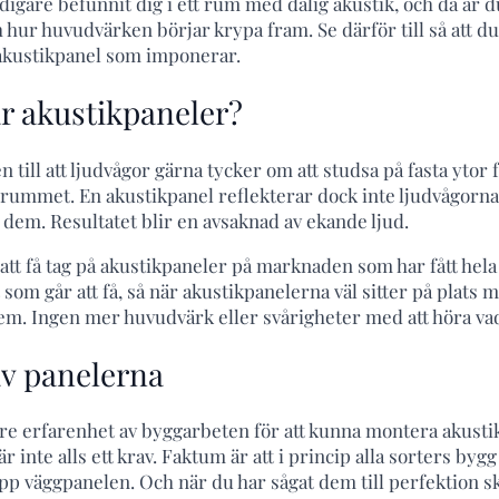
idigare befunnit dig i ett rum med dålig akustik, och då är
 hur huvudvärken börjar krypa fram. Se därför till så att d
akustikpanel som imponerar.
r akustikpaneler?
 till att ljudvågor gärna tycker om att studsa på fasta ytor f
a rummet. En akustikpanel reflekterar dock inte ljudvågorna
dem. Resultatet blir en avsaknad av ekande ljud.
att få tag på akustikpaneler på marknaden som har fått hela 
 som går att få, så när akustikpanelerna väl sitter på plats 
 hem. Ingen mer huvudvärk eller svårigheter med att höra va
v panelerna
re erfarenhet av byggarbeten för att kunna montera akusti
är inte alls ett krav. Faktum är att i princip alla sorters by
upp väggpanelen. Och när du har sågat dem till perfektion s