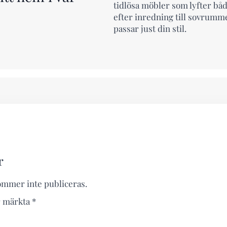
tidlösa möbler som lyfter både
efter inredning till sovrumm
passar just din stil.
r
ommer inte publiceras.
är märkta
*