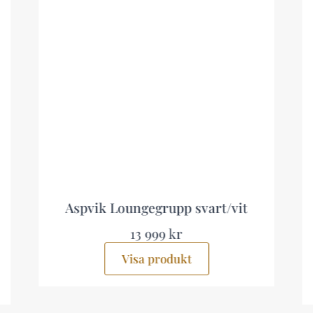
pp svart/vit
Ariany Hörnsoffa Utomhu
sits Beige
kr
8 999 kr
dukt
Visa produkt