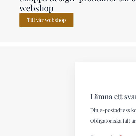
webshop
Till vår webshop
Lämna ett sva
Din e-postadress k
Obligatoriska fält 