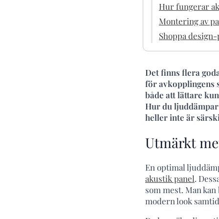
Hur fungerar ak
Montering av p
Shoppa design-p
Det finns flera goda
för avkopplingens 
både att lättare ku
Hur du ljuddämpar di
heller inte är särs
Utmärkt met
En optimal ljuddämp
akustik panel
. Dess
som mest. Man kan 
modern look samtidi