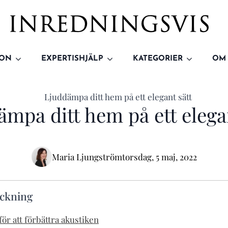
ION
EXPERTISHJÄLP
KATEGORIER
OM
mpa ditt hem på ett elega
Maria Ljungström
torsdag, 5 maj, 2022
eckning
ör att förbättra akustiken