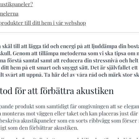
ustikpaneler?
anelerna
rodukter till ditt hem i vår webshop
 skäl till att lägga tid och energi på att ljuddämpa din bos
skull. Genom att tillämpa metoderna som vi ska tipsa o
nna förstå samtal samt att reducera din stressnivå och helt 
tt hem på ett smart och snyggt sätt. Det är självfallet ett 
kilt svårt att uppnå. Ta här del av våra råd och märk stor s
od för att förbättra akustiken
ande produkt som samtidigt får omgivningen att se elegant
a monteras mot väggen eller taket och kan placeras just d
beskriva akustikpaneler som en sorts ribbvägg som förse
gt som den förbättrar akustiken.