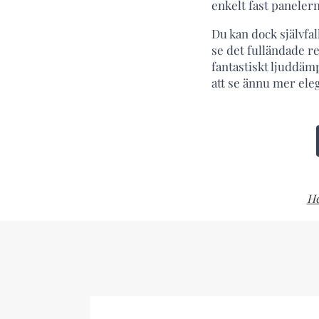
enkelt fast panelern
Du kan dock självfal
se det fulländade r
fantastiskt ljuddäm
att se ännu mer eleg
H