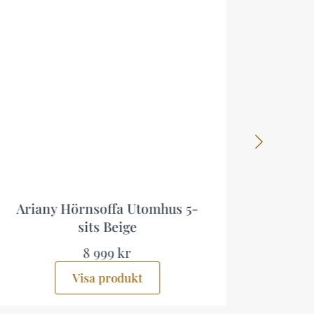
s 5-
Bahamas utomhus divansoffa
svart/vit
11 499 kr
Visa produkt