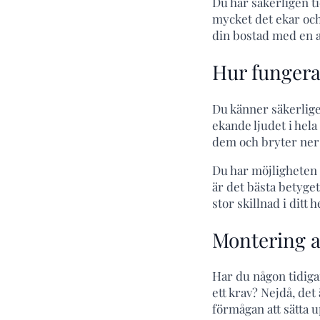
Du har säkerligen t
mycket det ekar och
din bostad med en 
Hur fungera
Du känner säkerligen
ekande ljudet i hel
dem och bryter ner 
Du har möjligheten 
är det bästa betyget
stor skillnad i ditt
Montering a
Har du någon tidiga
ett krav? Nejdå, det 
förmågan att sätta 