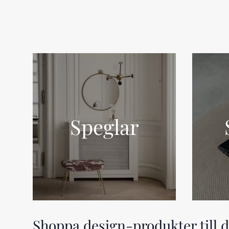
Speglar
Shoppa design-produkter till di