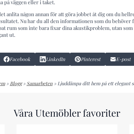
a på väggen eller i taket.
let anlita någon annan för att göra jobbet åt dig om du hellr
esultatet. Nu har du all den informationen som du behöver f
pat rum som inte bara fixar dina akustikproblem, utan so
ant ut.
Facebook
LinkedIn
Pinterest
E-post
em
»
Blogg
»
Samarbeten
»
Ljuddämpa ditt hem på ett elegant s
Våra Utemöbler favoriter