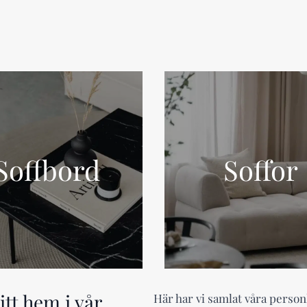
Soffbord
Soffor
tt hem i vår
Här har vi samlat våra personl