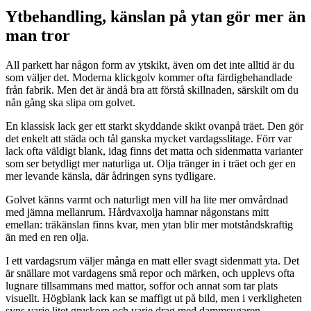
Ytbehandling, känslan på ytan gör mer än
man tror
All parkett har någon form av ytskikt, även om det inte alltid är du
som väljer det. Moderna klickgolv kommer ofta färdigbehandlade
från fabrik. Men det är ändå bra att förstå skillnaden, särskilt om du
nån gång ska slipa om golvet.
En klassisk lack ger ett starkt skyddande skikt ovanpå träet. Den gör
det enkelt att städa och tål ganska mycket vardagsslitage. Förr var
lack ofta väldigt blank, idag finns det matta och sidenmatta varianter
som ser betydligt mer naturliga ut. Olja tränger in i träet och ger en
mer levande känsla, där ådringen syns tydligare.
Golvet känns varmt och naturligt men vill ha lite mer omvårdnad
med jämna mellanrum. Hårdvaxolja hamnar någonstans mitt
emellan: träkänslan finns kvar, men ytan blir mer motståndskraftig
än med en ren olja.
I ett vardagsrum väljer många en matt eller svagt sidenmatt yta. Det
är snällare mot vardagens små repor och märken, och upplevs ofta
lugnare tillsammans med mattor, soffor och annat som tar plats
visuellt. Högblank lack kan se maffigt ut på bild, men i verkligheten
syns varje litet gruskorn och varje drag med dammsugaren.