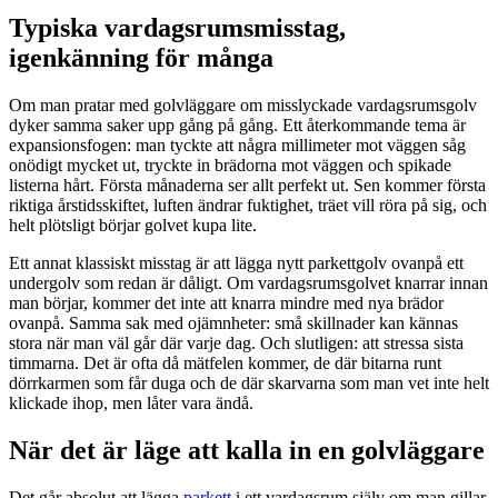
Typiska vardagsrumsmisstag,
igenkänning för många
Om man pratar med
golvläggare
om misslyckade vardagsrumsgolv
dyker samma saker upp gång på gång. Ett återkommande tema är
expansionsfogen: man tyckte att några millimeter mot väggen såg
onödigt mycket ut, tryckte in brädorna mot väggen och spikade
listerna hårt. Första månaderna ser allt perfekt ut. Sen kommer första
riktiga årstidsskiftet, luften ändrar fuktighet, träet vill röra på sig, och
helt plötsligt börjar golvet kupa lite.
Ett annat klassiskt misstag är att lägga nytt parkettgolv ovanpå ett
undergolv som redan är dåligt. Om vardagsrumsgolvet knarrar innan
man börjar, kommer det inte att knarra mindre med nya brädor
ovanpå. Samma sak med ojämnheter: små skillnader kan kännas
stora när man väl går där varje dag. Och slutligen: att stressa sista
timmarna. Det är ofta då mätfelen kommer, de där bitarna runt
dörrkarmen som får duga och de där skarvarna som man vet inte helt
klickade ihop, men låter vara ändå.
När det är läge att kalla in en golvläggare
Det går absolut att lägga
parkett
i ett vardagsrum själv om man gillar