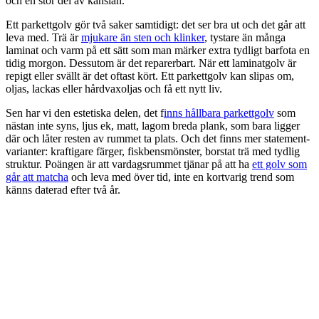
och en stor del av känslan.
Ett parkettgolv gör två saker samtidigt: det ser bra ut och det går att
leva med. Trä är
mjukare än sten och klinker
, tystare än många
laminat och varm på ett sätt som man märker extra tydligt barfota en
tidig morgon. Dessutom är det reparerbart. När ett laminatgolv är
repigt eller svällt är det oftast kört. Ett parkettgolv kan slipas om,
oljas, lackas eller hårdvaxoljas och få ett nytt liv.
Sen har vi den estetiska delen, det f
inns hållbara parkettgolv
som
nästan inte syns, ljus ek, matt, lagom breda plank, som bara ligger
där och låter resten av rummet ta plats. Och det finns mer statement-
varianter: kraftigare färger, fiskbensmönster, borstat trä med tydlig
struktur. Poängen är att vardagsrummet tjänar på att ha
ett golv som
går att matcha
och leva med över tid, inte en kortvarig trend som
känns daterad efter två år.