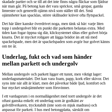
skadade partier och se till att det inte finns några fläckar som fjädrar
när man går. På betong kan det vara sprickor, små gropar, gamla
limrester och generellt ojämn nivå som ställer till det. Små
ojämnheter kan spacklas, större skillnader kräver ofta flytspackel.
Det här låter kanske överdrivet noga, men tänk så här: varje liten
topp i undergolvet blir en punkt där parketten belastas extra. Med
tiden kan fogar öppna sig där, klicksystemet slitas eller golvet börja
knarra. Det är mycket roligare att lägga brädor än att stå med
spackelspade, men det är spackelspaden som avgör hur golvet känns
om tre år.
Underlag, fukt och vad som händer
mellan parkett och undergolv
Mellan undergolv och parkett ligger ett tunnt, men viktigt lager:
underlagsmaterialet. Det kan vara foam, papp, kork eller skivor. Det
syns inte när allt är klart, men det påverkar både ljud, komfort och
hur mycket småojämnheter som försvinner.
I ett vardagsrum i en normallägenhet med torrt undergolv är det
oftast ganska enkelt: ett underlag som är godkänt av
golvtillverkaren, tryckstabilt (inte som en mjuk madrass) och
anpassat för parkett. I hus med betongplatta, särskilt om