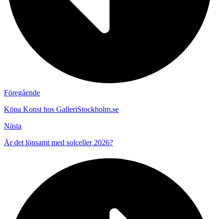
Föregående
Köpa Konst hos GalleriStockholm.se
Nästa
Är det lönsamt med solceller 2026?