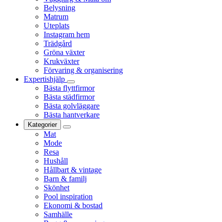
Belysning
Matrum
Uteplats
Instagram hem
Trädgård
Gröna växter
Krukväxter
Förvaring & organisering
Expertishjälp
Bästa flyttfirmor
Bästa städfirmor
Bästa golvläggare
Bästa hantverkare
Kategorier
Mat
Mode
Resa
Hushåll
Hållbart & vintage
Barn & familj
Skönhet
Pool inspiration
Ekonomi & bostad
Samhälle