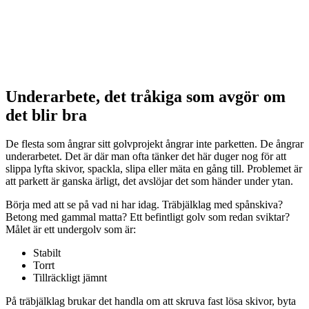
Underarbete, det tråkiga som avgör om
det blir bra
De flesta som ångrar sitt golvprojekt ångrar inte parketten. De ångrar
underarbetet. Det är där man ofta tänker det här duger nog för att
slippa lyfta skivor, spackla, slipa eller mäta en gång till. Problemet är
att parkett är ganska ärligt, det avslöjar det som händer under ytan.
Börja med att se på vad ni har idag. Träbjälklag med spånskiva?
Betong med gammal matta? Ett befintligt golv som redan sviktar?
Målet är ett undergolv som är:
Stabilt
Torrt
Tillräckligt jämnt
På träbjälklag brukar det handla om att skruva fast lösa skivor, byta