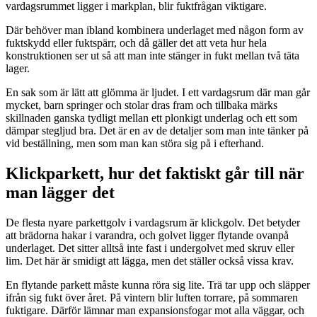
vardagsrummet ligger i markplan, blir fuktfrågan viktigare.
Där behöver man ibland kombinera underlaget med någon form av
fuktskydd eller fuktspärr, och då gäller det att veta hur hela
konstruktionen ser ut så att man inte stänger in fukt mellan två täta
lager.
En sak som är lätt att glömma är ljudet. I ett vardagsrum där man går
mycket, barn springer och stolar dras fram och tillbaka märks
skillnaden ganska tydligt mellan ett plonkigt underlag och ett som
dämpar stegljud bra. Det är en av de detaljer som man inte tänker på
vid beställning, men som man kan störa sig på i efterhand.
Klickparkett, hur det faktiskt går till när
man lägger det
De flesta nyare parkettgolv i vardagsrum är klickgolv. Det betyder
att brädorna hakar i varandra, och golvet ligger flytande ovanpå
underlaget. Det sitter alltså inte fast i undergolvet med skruv eller
lim. Det här är smidigt att lägga, men det ställer också vissa krav.
En flytande parkett måste kunna röra sig lite. Trä tar upp och släpper
ifrån sig fukt över året. På vintern blir luften torrare, på sommaren
fuktigare. Därför lämnar man expansionsfogar mot alla väggar, och