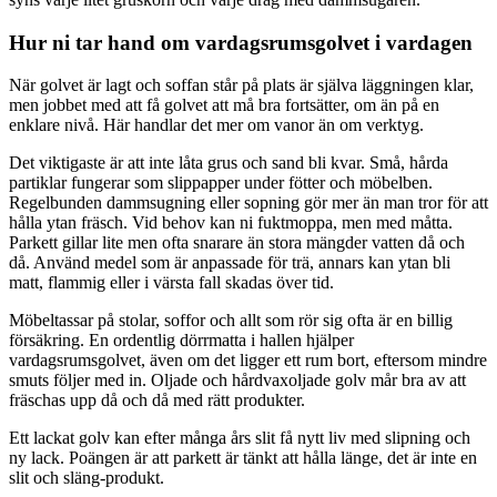
Hur ni tar hand om vardagsrumsgolvet i vardagen
När golvet är lagt och soffan står på plats är själva läggningen klar,
men jobbet med att få golvet att må bra fortsätter, om än på en
enklare nivå. Här handlar det mer om vanor än om verktyg.
Det viktigaste är att inte låta grus och sand bli kvar. Små, hårda
partiklar fungerar som slippapper under fötter och möbelben.
Regelbunden dammsugning eller sopning gör mer än man tror för att
hålla ytan fräsch. Vid behov kan ni fuktmoppa, men med måtta.
Parkett gillar lite men ofta snarare än stora mängder vatten då och
då. Använd medel som är anpassade för trä, annars kan ytan bli
matt, flammig eller i värsta fall skadas över tid.
Möbeltassar på stolar, soffor och allt som rör sig ofta är en billig
försäkring. En ordentlig dörrmatta i hallen hjälper
vardagsrumsgolvet, även om det ligger ett rum bort, eftersom mindre
smuts följer med in. Oljade och hårdvaxoljade golv mår bra av att
fräschas upp då och då med rätt produkter.
Ett lackat golv kan efter många års slit få nytt liv med slipning och
ny lack. Poängen är att parkett är tänkt att hålla länge, det är inte en
slit och släng-produkt.