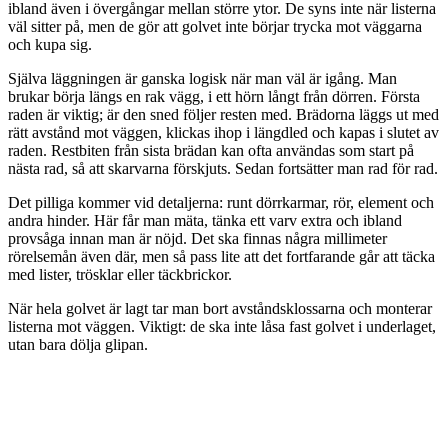
ibland även i övergångar mellan större ytor. De syns inte när listerna
väl sitter på, men de gör att golvet inte börjar trycka mot väggarna
och kupa sig.
Själva läggningen är ganska logisk när man väl är igång. Man
brukar börja längs en rak vägg, i ett hörn långt från dörren. Första
raden är viktig; är den sned följer resten med. Brädorna läggs ut med
rätt avstånd mot väggen, klickas ihop i längdled och kapas i slutet av
raden. Restbiten från sista brädan kan ofta användas som start på
nästa rad, så att skarvarna förskjuts. Sedan fortsätter man rad för rad.
Det pilliga kommer vid detaljerna: runt dörrkarmar, rör, element och
andra hinder. Här får man mäta, tänka ett varv extra och ibland
provsåga innan man är nöjd. Det ska finnas några millimeter
rörelsemån även där, men så pass lite att det fortfarande går att täcka
med lister, trösklar eller täckbrickor.
När hela golvet är lagt tar man bort avståndsklossarna och monterar
listerna mot väggen. Viktigt: de ska inte låsa fast golvet i underlaget,
utan bara dölja glipan.