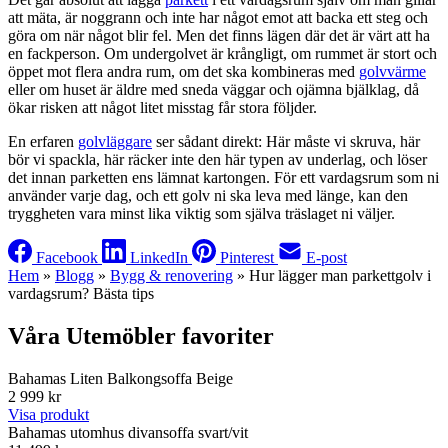
att mäta, är noggrann och inte har något emot att backa ett steg och
göra om när något blir fel. Men det finns lägen där det är värt att ha
en fackperson. Om undergolvet är krångligt, om rummet är stort och
öppet mot flera andra rum, om det ska kombineras med
golvvärme
eller om huset är äldre med sneda väggar och ojämna bjälklag, då
ökar risken att något litet misstag får stora följder.
En erfaren
golvläggare
ser sådant direkt: Här måste vi skruva, här
bör vi spackla, här räcker inte den här typen av underlag, och löser
det innan parketten ens lämnat kartongen. För ett vardagsrum som ni
använder varje dag, och ett golv ni ska leva med länge, kan den
tryggheten vara minst lika viktig som själva träslaget ni väljer.
Facebook
LinkedIn
Pinterest
E-post
Hem
»
Blogg
»
Bygg & renovering
»
Hur lägger man parkettgolv i
vardagsrum? Bästa tips
Våra Utemöbler favoriter
Bahamas Liten Balkongsoffa Beige
2 999 kr
Visa produkt
Bahamas utomhus divansoffa svart/vit