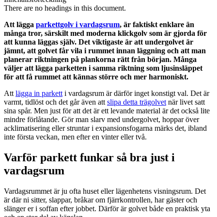
There are no headings in this document.
Att lägga
parkettgolv i vardagsrum
, är faktiskt enklare än
många tror, särskilt med moderna klickgolv som är gjorda för
att kunna läggas själv. Det viktigaste är att undergolvet är
jämnt, att golvet får vila i rummet innan läggning och att man
planerar riktningen på plankorna rätt från början. Många
väljer att lägga parketten i samma riktning som ljusinsläppet
för att få rummet att kännas större och mer harmoniskt.
Att
lägga in parkett
i vardagsrum är därför inget konstigt val. Det är
varmt, tidlöst och det går även att
slipa detta trägolvet
när livet satt
sina spår. Men just för att det är ett levande material är det också lite
mindre förlåtande. Gör man slarv med undergolvet, hoppar över
acklimatisering eller struntar i expansionsfogarna märks det, ibland
inte första veckan, men efter en vinter eller två.
Varför parkett funkar så bra just i
vardagsrum
Vardagsrummet är ju ofta huset eller lägenhetens visningsrum. Det
är där ni sitter, slappar, bråkar om fjärrkontrollen, har gäster och
slänger er i soffan efter jobbet. Därför är golvet både en praktisk yta