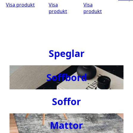
Visa produkt
Visa
Visa
produkt
produkt
Speglar
Soffbord
Soffor
Mattor