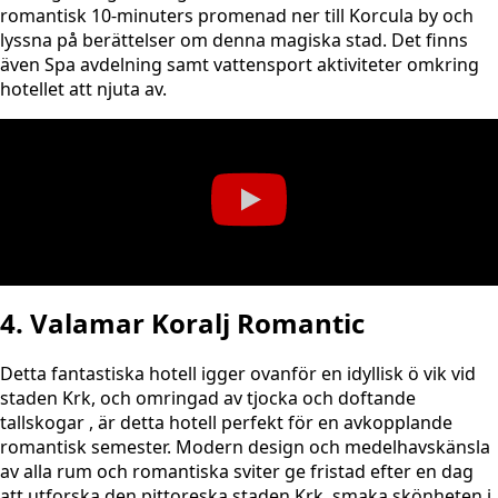
romantisk 10-minuters promenad ner till Korcula by och
lyssna på berättelser om denna magiska stad. Det finns
även Spa avdelning samt vattensport aktiviteter omkring
hotellet att njuta av.
4. Valamar Koralj Romantic
Detta fantastiska hotell igger ovanför en idyllisk ö vik vid
staden Krk, och omringad av tjocka och doftande
tallskogar , är detta hotell perfekt för en avkopplande
romantisk semester. Modern design och medelhavskänsla
av alla rum och romantiska sviter ge fristad efter en dag
att utforska den pittoreska staden Krk, smaka skönheten i