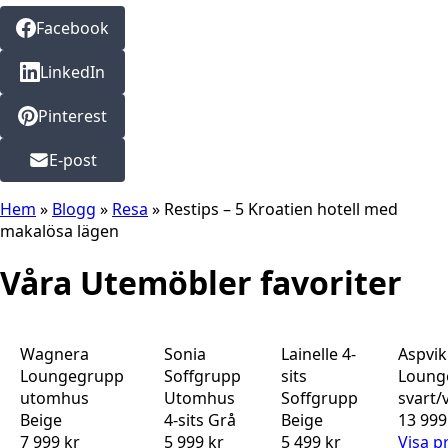
Facebook
LinkedIn
Pinterest
E-post
Hem
»
Blogg
»
Resa
»
Restips – 5 Kroatien hotell med
makalösa lägen
Våra Utemöbler favoriter
Wagnera
Sonia
Lainelle 4-
Aspvik
Loungegrupp
Soffgrupp
sits
Loung
utomhus
Utomhus
Soffgrupp
svart/v
Beige
4-sits Grå
Beige
13 999
7 999 kr
5 999 kr
5 499 kr
Visa p