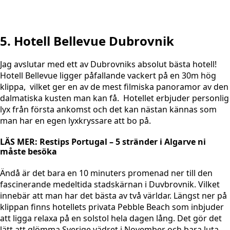
5. Hotell Bellevue Dubrovnik
Jag avslutar med ett av Dubrovniks absolut bästa hotell!
Hotell Bellevue ligger påfallande vackert på en 30m hög
klippa, vilket ger en av de mest filmiska panoramor av den
dalmatiska kusten man kan få. Hotellet erbjuder personlig
lyx från första ankomst och det kan nästan kännas som
man har en egen lyxkryssare att bo på.
LÄS MER: Restips Portugal – 5 stränder i Algarve ni
måste besöka
Ändå är det bara en 10 minuters promenad ner till den
fascinerande medeltida stadskärnan i Duvbrovnik. Vilket
innebär att man har det bästa av två världar. Längst ner på
klippan finns hotellets privata Pebble Beach som inbjuder
att ligga relaxa på en solstol hela dagen lång. Det gör det
lätt att glömma Sverige vädret i November och bara luta