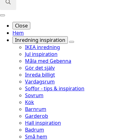
Search
for:
Close
Hem
Inredning inspiration
IKEA inredning
Jul inspiration
Måla med Gebenna
Gör det själv
Inreda billigt
Vardagsrum
Soffor - tips & inspiration
Sovrum
Kök
Barnrum
Garderob
Hall inspiration
Badrum
Små hem