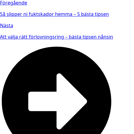
Föregående
Så slipper ni fuktskador hemma – 5 bästa tipsen
Nästa
Att välja rätt förlovningsring – bästa tipsen nånsin