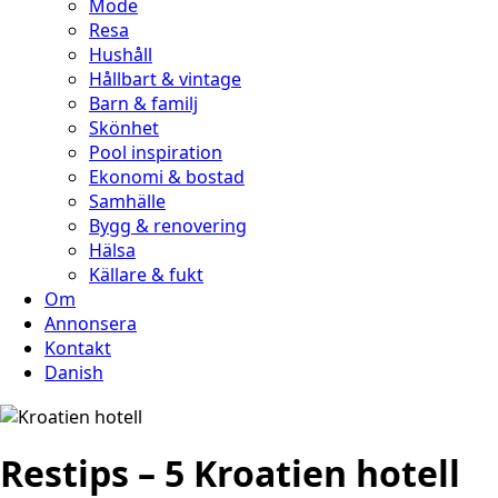
Mode
Resa
Hushåll
Hållbart & vintage
Barn & familj
Skönhet
Pool inspiration
Ekonomi & bostad
Samhälle
Bygg & renovering
Hälsa
Källare & fukt
Om
Annonsera
Kontakt
Danish
Restips – 5 Kroatien hotell