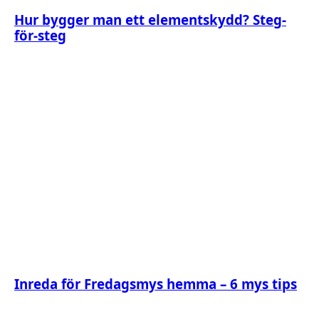
Hur bygger man ett elementskydd? Steg-
för-steg
Inreda för Fredagsmys hemma – 6 mys tips