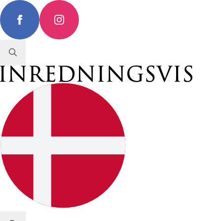
Search
for: