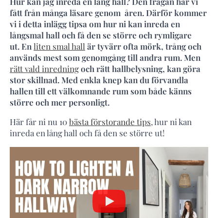
Hur kan jag inreda en lång hall? Den frågan har vi
fått från många läsare genom åren. Därför kommer
vi i detta inlägg tipsa om hur ni kan inreda en
långsmal hall och få den se större och rymligare
ut. En
liten smal hall
är tyvärr ofta mörk, trång och
används mest som genomgång till andra rum. Men
rätt vald inredning
och rätt hallbelysning, kan göra
stor skillnad. Med enkla knep kan du förvandla
hallen till ett välkomnande rum som både känns
större och mer personligt.
Här får ni nu 10
bästa förstorande tips
, hur ni kan
inreda en lång hall och få den se större ut!