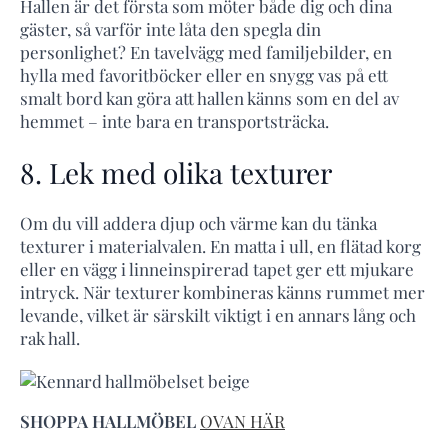
Hallen är det första som möter både dig och dina
gäster, så varför inte låta den spegla din
personlighet? En tavelvägg med familjebilder, en
hylla med favoritböcker eller en snygg vas på ett
smalt bord kan göra att hallen känns som en del av
hemmet – inte bara en transportsträcka.
8. Lek med olika texturer
Om du vill addera djup och värme kan du tänka
texturer i materialvalen. En matta i ull, en flätad korg
eller en vägg i linneinspirerad tapet ger ett mjukare
intryck. När texturer kombineras känns rummet mer
levande, vilket är särskilt viktigt i en annars lång och
rak hall.
SHOPPA HALLMÖBEL
OVAN HÄR