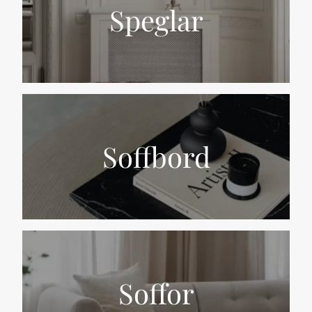
Speglar
Soffbord
Soffor