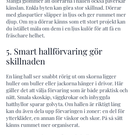
Många glömmer att dörrarna i hallen också påverkar
känslan. Enkla byten kan göra stor skillnad. Dörrar
med glaspartier släpper in ljus och ger rummet mer
djup. Om nya dörrar känns som ett stort projekt kan
du istället måla om dem i en ljus kulör för att få en
fräschare helhet.
5. Smart hallförvaring gör
skillnaden
En lång hall ser snabbt rörig ut om skorna ligger
huller om buller eller jackorna hänger i drivor. Här
gäller det att välja förvaring som är både praktisk och
nätt. Smala skoskåp, väggkrokar och inbyggda
hatthyllor sparar golvyta. Om hallen är riktigt lång
kan du även dela upp förvaringen i zoner: en del för
ytterkläder, en annan för väskor och skor. På så sätt
känns rummet mer organiserat.