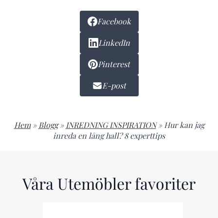
Facebook
LinkedIn
Pinterest
E-post
Hem
»
Blogg
»
INREDNING INSPIRATION
»
Hur kan jag
inreda en lång hall? 8 experttips
Våra Utemöbler favoriter