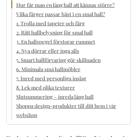
Hur får man en lång hall att kännas större?
Vilka färger passar bäst i en smal hall?
1. Trolla med tapeter och färg
2. Rätt hallbelysning för smal hall
3. En hallspegel förstorar rummet
4. Nya dörrar eller inga alls
5. Smart hallförvaring gör skillnaden
6. Minimala små hallmöbler
7. Inred med personliga inslag
8. Lek med olika texturer
Slutsummering – inreda lång hall
Shoppa design-produkter till ditt hem i vår
webshop