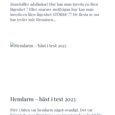
(Innehåller adslänkar) Hur kan man inreda en liten
lägenhet ? Eller snarare motfrågan hur kan man
inreda en liten lägenhet STÖRRE ?? De flesta av oss
har tyvärr inte förmånen…
Hemlarm – bäst i test 2023
Förr i tiden var hemlarm något ovanligt. Det var