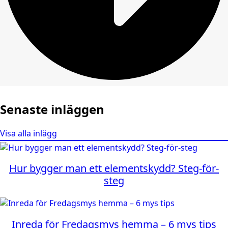
Senaste inläggen
Visa alla inlägg
Hur bygger man ett elementskydd? Steg-för-
steg
Inreda för Fredagsmys hemma – 6 mys tips