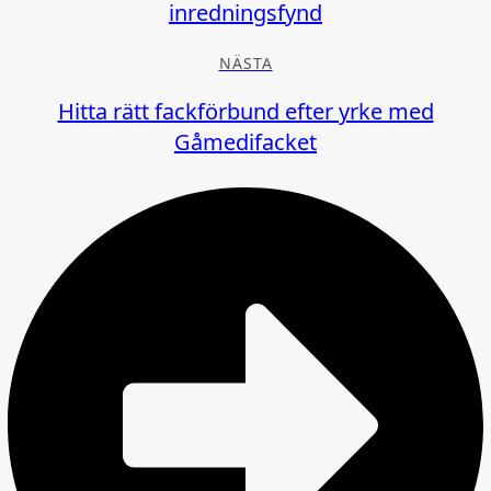
inredningsfynd
NÄSTA
Hitta rätt fackförbund efter yrke med
Gåmedifacket