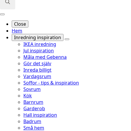
Search
for:
Close
Hem
Inredning inspiration
IKEA inredning
Jul inspiration
Måla med Gebenna
Gör det själv
Inreda billigt
Vardagsrum
Soffor - tips & inspiration
Sovrum
Kök
Barnrum
Garderob
Hall inspiration
Badrum
Små hem