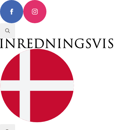
Search
for: