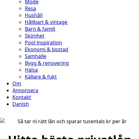
Mode
Resa
Hushåll
Hållbart & vintage
Barn & familj
Skönhet
Pool inspiration
Ekonomi & bostad
Samhälle
Bygg & renovering
Hälsa
Källare & fukt
Om
Annonsera
Kontakt
Danish