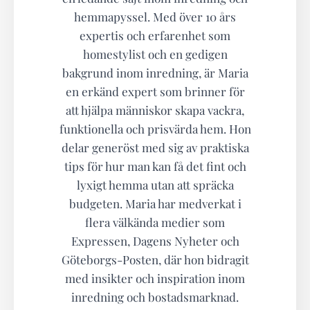
hemmapyssel. Med över 10 års
expertis och erfarenhet som
homestylist och en gedigen
bakgrund inom inredning, är Maria
en erkänd expert som brinner för
att hjälpa människor skapa vackra,
funktionella och prisvärda hem. Hon
delar generöst med sig av praktiska
tips för hur man kan få det fint och
lyxigt hemma utan att spräcka
budgeten. Maria har medverkat i
flera välkända medier som
Expressen, Dagens Nyheter och
Göteborgs-Posten, där hon bidragit
med insikter och inspiration inom
inredning och bostadsmarknad.