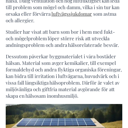
hälsa. Dålig ventilation och hög luftfuktighet kan leda
till problem som mögel och damm, vilka i sin tur kan
orsaka eller förvärra
luftvägssjukdomar
som astma
och allergier.
Studier har visat att barn som bor i hem med fukt-
och mögelproblem löper större risk att utveckla
andningsproblem och andra hälsorelaterade besvär.
Dessutom påverkar byggmaterialet i våra bostäder
hälsan. Material som avger kemikalier, till exempel
formaldehyd och andra flyktiga organiska föreningar,
kan bidra till irritation i luftvägarna, huvudvärk och i
vissa fall långsiktiga hälsoproblem. Därför är valet av
miljövänliga och giftfria material avgörande för att
skapa en hälsosam inomhusmiljö.