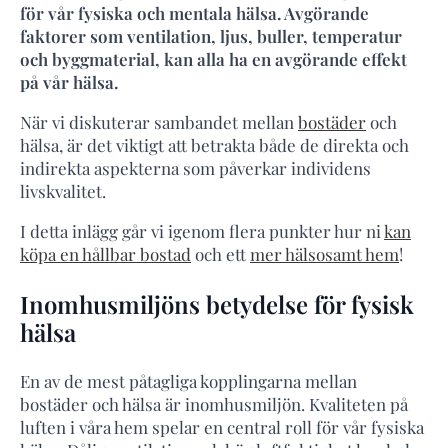
för vår fysiska och mentala hälsa. Avgörande
faktorer som ventilation, ljus, buller, temperatur
och byggmaterial, kan alla ha en avgörande effekt
på vår hälsa.
När vi diskuterar sambandet mellan
bostäder
och
hälsa, är det viktigt att betrakta både de direkta och
indirekta aspekterna som påverkar individens
livskvalitet.
I detta inlägg går vi igenom flera punkter hur ni
kan
köpa en hållbar bostad
och ett
mer hälsosamt hem
!
Inomhusmiljöns betydelse för fysisk
hälsa
En av de mest påtagliga kopplingarna mellan
bostäder och hälsa är inomhusmiljön. Kvaliteten på
luften i våra hem spelar en central roll för vår fysiska