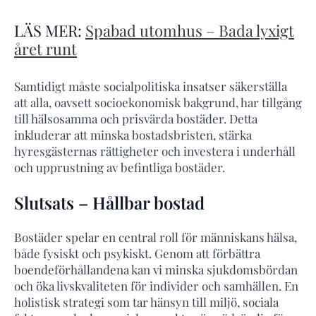
LÄS MER:
Spabad utomhus – Bada lyxigt
året runt
Samtidigt måste socialpolitiska insatser säkerställa
att alla, oavsett socioekonomisk bakgrund, har tillgång
till hälsosamma och prisvärda bostäder. Detta
inkluderar att minska bostadsbristen, stärka
hyresgästernas rättigheter och investera i underhåll
och upprustning av befintliga bostäder.
Slutsats – Hållbar bostad
Bostäder spelar en central roll för människans hälsa,
både fysiskt och psykiskt. Genom att förbättra
boendeförhållandena kan vi minska sjukdomsbördan
och öka livskvaliteten för individer och samhällen. En
holistisk strategi som tar hänsyn till miljö, sociala