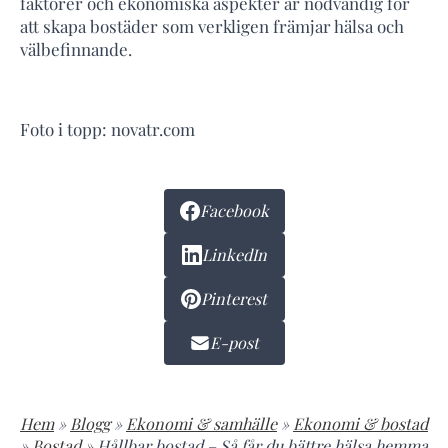
faktorer och ekonomiska aspekter är nödvändig för
att skapa bostäder som verkligen främjar hälsa och
välbefinnande.
Foto i topp: novatr.com
Facebook
LinkedIn
Pinterest
E-post
Hem
»
Blogg
»
Ekonomi & samhälle
»
Ekonomi & bostad
»
Bostad
»
Hållbar bostad – Så får du bättre hälsa hemma