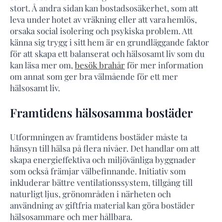
stort. Å andra sidan kan bostadsosäkerhet, som att
leva under hotet av vräkning eller att vara hemlös,
orsaka social isolering och psykiska problem. Att
känna sig trygg i sitt hem är en grundläggande faktor
för att skapa ett balanserat och hälsosamt liv som du
kan läsa mer om,
besök brahår
för mer information
om annat som ger bra välmående för ett mer
hälsosamt liv.
Framtidens hälsosamma bostäder
Utformningen av framtidens bostäder måste ta
hänsyn till hälsa på flera nivåer. Det handlar om att
skapa energieffektiva och miljövänliga byggnader
som också främjar välbefinnande. Initiativ som
inkluderar bättre ventilationssystem, tillgång till
naturligt ljus, grönområden i närheten och
användning av giftfria material kan göra bostäder
hälsosammare och mer hållbara.