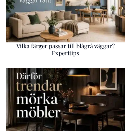
Vilka färger passar till blågrå väggar?
Experttips