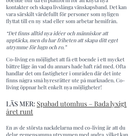
kontakter och skapa livslånga vänskapsband. Det kan
vara särskilt värdefullt för personer som nyligen
flyttat till en ny stad eller som arbetar hemifrån.
“Det finns alltid nya idéer och människor att
upptäcka, men du har friheten att skapa ditt eget
utrymme för lugn och ro.”
Co-living en möjlighet att få ett boende i ett mycket
bättre läge än vad du annars hade haft råd med. Ofta
handlar det om fastigheter i områden där det inte
finns några små hyresrätter ute på marknaden. Co-
living öppnar helt enkelt nya möjligheter!
LÄS MER:
Spabad utomhus – Bada lyxigt
året runt
En av de största nackdelarna med co-living är att du
delar gemensamma utrymmen med andra, vilket kan