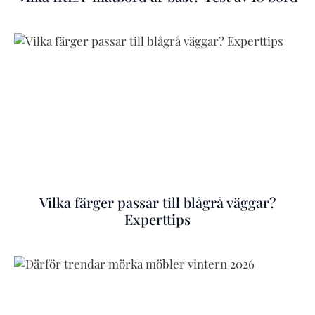
Vilka färger passar till blågrå väggar?
Experttips