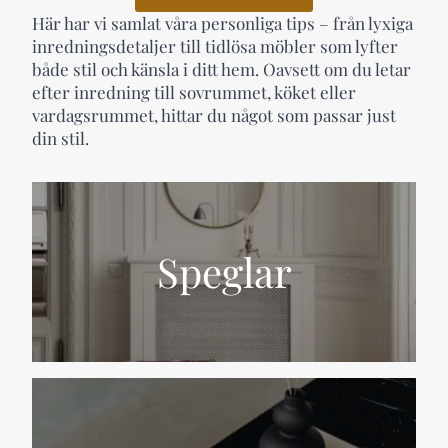
Här har vi samlat våra personliga tips – från lyxiga
inredningsdetaljer till tidlösa möbler som lyfter
både stil och känsla i ditt hem. Oavsett om du letar
efter inredning till sovrummet, köket eller
vardagsrummet, hittar du något som passar just
din stil.
Speglar