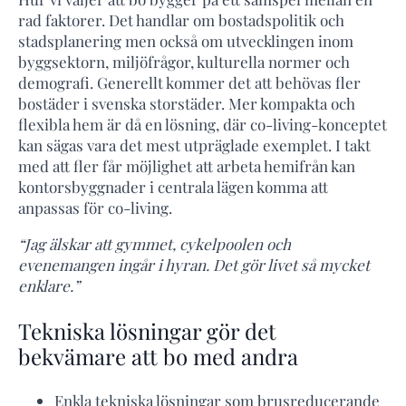
rad faktorer. Det handlar om bostadspolitik och
stadsplanering men också om utvecklingen inom
byggsektorn, miljöfrågor, kulturella normer och
demografi. Generellt kommer det att behövas fler
bostäder i svenska storstäder. Mer kompakta och
flexibla hem är då en lösning, där co-living-konceptet
kan sägas vara det mest utpräglade exemplet. I takt
med att fler får möjlighet att arbeta hemifrån kan
kontorsbyggnader i centrala lägen komma att
anpassas för co-living.
“Jag älskar att gymmet, cykelpoolen och
evenemangen ingår i hyran. Det gör livet så mycket
enklare.”
Tekniska lösningar gör det
bekvämare att bo med andra
Enkla tekniska lösningar som brusreducerande