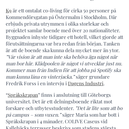
K9
är ett omtalat co-living för cirka 50 personer på
Kommendörsgatan på Östermalm i Stockholm. Där
erbjuds privata utrymmen i olika storlekar och
projektet samlar boende med över 20 nationaliteter.
Byggnaden inhyste tidigare ett hotell, vilket gjorde att
förutsättningarna var bra redan från början. Tanken
är att de boende ska kunna dela mycket mer än ytor.
”Vår vision är att man inte ska behöva äga något när
man bor här. Klädpoolen är något vi utvecklar just nu.
Kommer man från Indien för att jobba på Spotify ska
man kunna låna en vinterjacka.”
säger grundare
Fredrik Forss i en intervju i
Dagens Industri
.
“
Språkskrapan
” finns i anslutning till Göteborgs
universitet. Det är ett delningsboende riktat mot
forskare och utbytesstudenter.
”Det är lite som att bo
på campus – som vuxen.”
säger Maria som har bott i
Språkskrapan i 4 månader. COLIVE Caseus vid
Kallebäcks terrasser beskrivs som stadens största