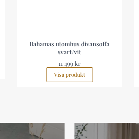
divansoffa
Wagnera Loungegrupp
t
utomhus Beige
r
7 999 kr
kt
Visa produkt