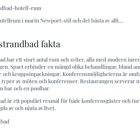
otellrum i marin Newport-stil och det bästa av allt…
strandbad fakta
d har ett stort antal rum och sviter, alla med modern inre
ogen. Spaet erbjuder en mängd olika behandlingar, bland a
r och kroppsinpackningar. Konferensmöjligheterna är omfa
la typer av möten och konferenser. Restaurangen serverar ma
en bar och en poolbar.
d är ett populärt resmål för både konferensgäster och turi
pla av och njuta av livet.