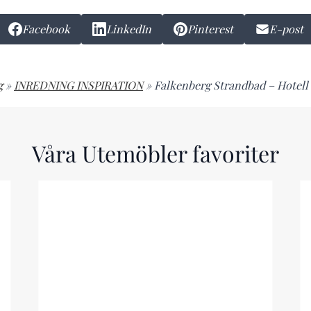
Facebook
LinkedIn
Pinterest
E-post
g
»
INREDNING INSPIRATION
»
Falkenberg Strandbad – Hotell 
Våra Utemöbler favoriter