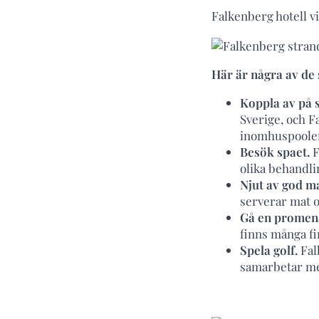
Falkenberg hotell vis
Här är några av de
Koppla av på s
Sverige, och 
inomhuspooler
Besök spaet.
F
olika behandli
Njut av god m
serverar mat o
Gå en promena
finns många f
Spela golf.
Fal
samarbetar me