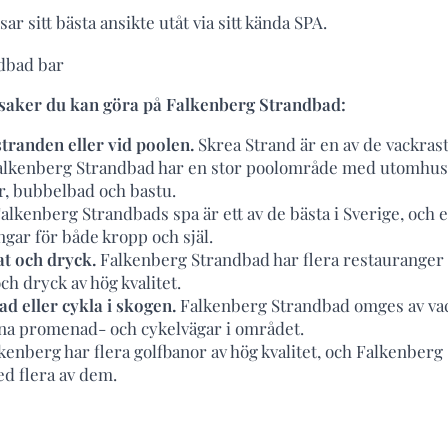
ar sitt bästa ansikte utåt via sitt kända SPA.
 saker du kan göra på Falkenberg Strandbad:
tranden eller vid poolen.
Skrea Strand är en av de vackras
Falkenberg Strandbad har en stor poolområde med utomhus
, bubbelbad och bastu.
alkenberg Strandbads spa är ett av de bästa i Sverige, och
ngar för både kropp och själ.
at och dryck.
Falkenberg Strandbad har flera restauranger
ch dryck av hög kvalitet.
d eller cykla i skogen.
Falkenberg Strandbad omges av vac
ina promenad- och cykelvägar i området.
kenberg har flera golfbanor av hög kvalitet, och Falkenber
d flera av dem.