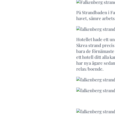
På Strandbaden i Fa
havet, sämre arbetsp
Hotellet hade ett u
Skrea strand precis 
bara de förnämaste 
ett hotell ditt alla
har nya ägare sedan 
relax/boende.