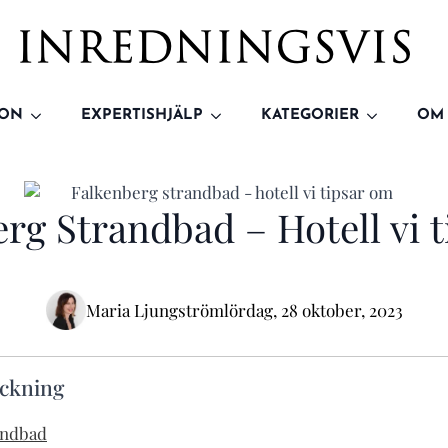
ION
EXPERTISHJÄLP
KATEGORIER
OM
rg Strandbad – Hotell vi 
Maria Ljungström
lördag, 28 oktober, 2023
eckning
andbad