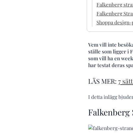
Falkenberg stra
Falkenberg Str
Shoppa design-p
Vem vill inte besö
ställe som ligger i 
som vill ha en week
har testat deras spa
LÄS MER:
7 sät
I detta inlägg bjude
Falkenberg