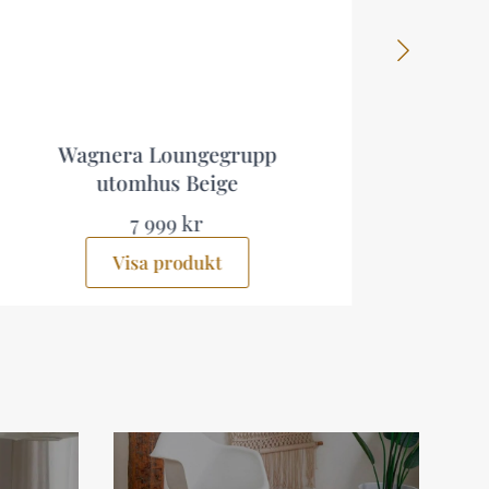
Lainelle 4-sits Soffgrupp Beige
5 499 kr
Visa produkt