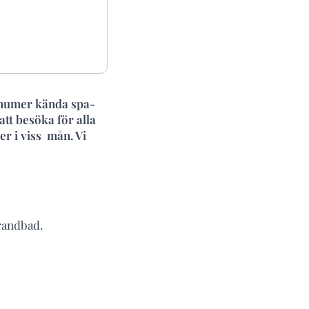
 numer kända spa-
att besöka för alla
r i viss mån. Vi
trandbad.