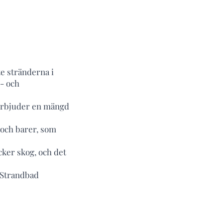
te stränderna i
- och
 erbjuder en mängd
 och barer, som
ker skog, och det
g Strandbad