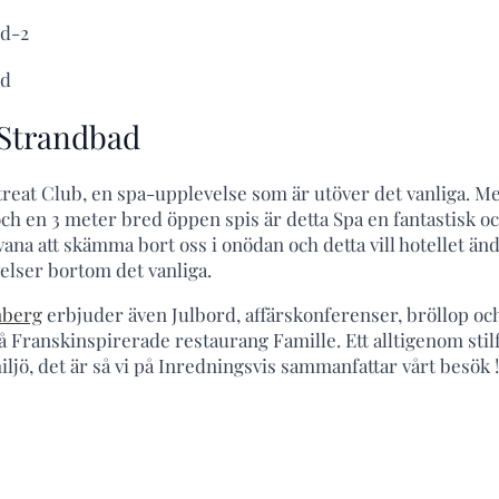
 Strandbad
reat Club, en spa-upplevelse som är utöver det vanliga. 
 och en 3 meter bred öppen spis är detta Spa en fantastisk o
vana att skämma bort oss i onödan och detta vill hotellet än
lser bortom det vanliga.
nberg
erbjuder även Julbord, affärskonferenser, bröllop oc
å Franskinspirerade restaurang Famille. Ett alltigenom stilf
iljö, det är så vi på Inredningsvis sammanfattar vårt besök !