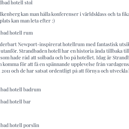
lkenberg kan man hålla konferenser i världsklass och ta fi
lats kan man leta efter :)
nderbart Newport-inspirerat hotellrum med fantastisk utsik
utanför. Strandbaden hotell har en historia ända tillbaka till
som hade råd att solbada och bo på hotellet. Idag är Stran
 kan komma för att få en spännande upplevelse från vardagens 
2011 och de har satsat ordentligt på att förnya och utveckla