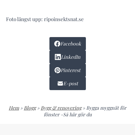
Foto längst upp: ripoinsektsnat.se
Facebook
LinkedIn
Pinterest
E-post
Hem
»
Blogg
»
Bygg & renovering
»
Bygga myggnät för
fönster -Så här gör du