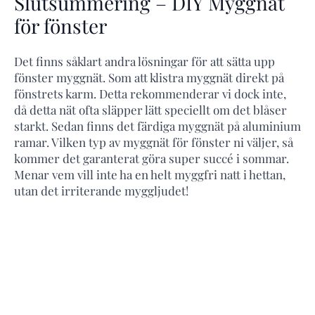
Slutsummering – DIY Myggnät
för fönster
Det finns såklart andra lösningar för att sätta upp
fönster myggnät. Som att klistra myggnät direkt på
fönstrets karm. Detta rekommenderar vi dock inte,
då detta nät ofta släpper lätt speciellt om det blåser
starkt. Sedan finns det färdiga myggnät på aluminium
ramar. Vilken typ av myggnät för fönster ni väljer, så
kommer det garanterat göra super succé i sommar.
Menar vem vill inte ha en helt myggfri natt i hettan,
utan det irriterande myggljudet!