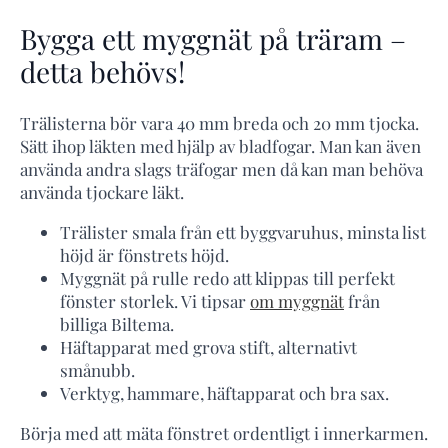
Bygga ett myggnät på träram –
detta behövs!
Trälisterna bör vara 40 mm breda och 20 mm tjocka.
Sätt ihop läkten med hjälp av bladfogar. Man kan även
använda andra slags träfogar men då kan man behöva
använda tjockare läkt.
Trälister smala från ett byggvaruhus, minsta list
höjd är fönstrets höjd.
Myggnät på rulle redo att klippas till perfekt
fönster storlek. Vi tipsar
om myggnät
från
billiga Biltema.
Häftapparat med grova stift, alternativt
smånubb.
Verktyg, hammare, häftapparat och bra sax.
Börja med att mäta fönstret ordentligt i innerkarmen.