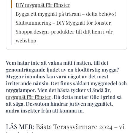
DIY myggnät för fönster
Bygga ett myggnät på träram – detta behövs!
Slutsummering – DIY Myggnät för fönster
Shoppa design-produkter till ditt hem i vår
webshop
Vem hatar inte att vakna mitt i natten, till det
genomträngande ljudet av en blodtörstig mygga?
Myggor inomhus kan vara något av det mest
irriterande nånsin. Det finns såklart myggmedel och
mygglampor. Men det bästa tycker vi ändå är,
myggnät för fönster
. Då detta motar Olle i grind så
att säga. Dessutom hindrar ju även myggnätet,
andra insekter från att komma in.
LÄS MER:
Bästa Terassvärmare 2024 – vi